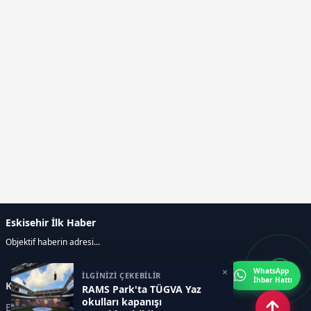
Eskisehir İlk Haber
Objektif haberin adresi...
×
WhatsApp
İLGİNİZİ ÇEKEBİLİR
İhbar Hattı
Kategoriler
RAMS Park'ta TÜGVA Yaz
okulları kapanışı
ESKİŞEHİR
GENEL