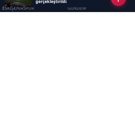
gerçekleştirildi
ESKİŞEHİRSPOR
GÜNDEM
KÜLTÜR SANAT
SPOR
EĞİTİM
Haberde insan
Asayiş
SİYASET
Politika
EKONOMİ
DİĞER
BİLİM
SAĞLIK
TARIM
ÇEVRE
OLAY
YAŞAM
TRAFİK
ADLİYE
DÜNYA
EMNİYET - JANDARMA
ETKİNLİKLER
Sayfalar
GİZLİLİK POLİTİKASI
KÜNYE