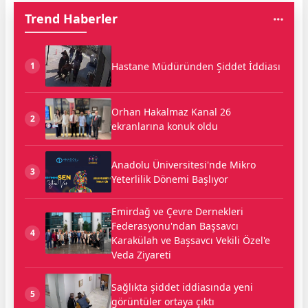
Trend Haberler
Hastane Müdüründen Şiddet İddiası
1
Orhan Hakalmaz Kanal 26
2
ekranlarına konuk oldu
Anadolu Üniversitesi'nde Mikro
3
Yeterlilik Dönemi Başlıyor
Emirdağ ve Çevre Dernekleri
Federasyonu'ndan Başsavcı
4
Karakülah ve Başsavcı Vekili Özel'e
Veda Ziyareti
Sağlıkta şiddet iddiasında yeni
5
görüntüler ortaya çıktı