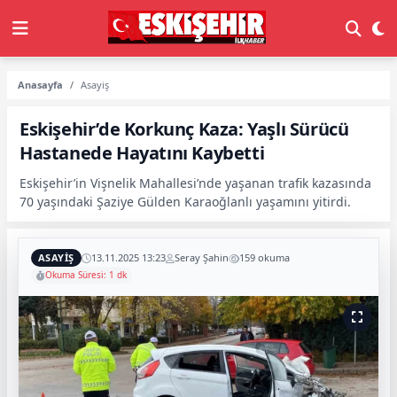
Anasayfa
Asayiş
Eskişehir’de Korkunç Kaza: Yaşlı Sürücü
Hastanede Hayatını Kaybetti
Eskişehir’in Vişnelik Mahallesi’nde yaşanan trafik kazasında
70 yaşındaki Şaziye Gülden Karaoğlanlı yaşamını yitirdi.
ASAYIŞ
13.11.2025 13:23
Seray Şahin
159 okuma
Okuma Süresi: 1 dk