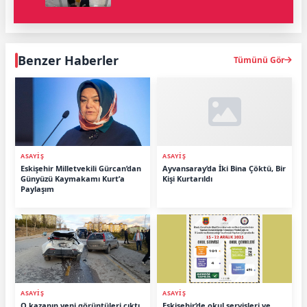
Benzer Haberler
Tümünü Gör
ASAYIŞ
ASAYIŞ
Eskişehir Milletvekili Gürcan’dan
Ayvansaray’da İki Bina Çöktü, Bir
Günyüzü Kaymakamı Kurt’a
Kişi Kurtarıldı
Paylaşım
ASAYIŞ
ASAYIŞ
O kazanın yeni görüntüleri çıktı
Eskişehir’de okul servisleri ve