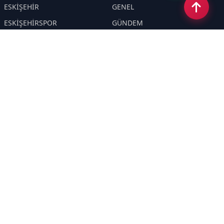
ESKİŞEHİR
GENEL
ESKİŞEHİRSPOR
GÜNDEM
KÜLTÜR SANAT
SPOR
EĞİTİM
Haberde insan
Asayiş
SİYASET
Politika
EKONOMİ
DİĞER
BİLİM
SAĞLIK
TARIM
ÇEVRE
OLAY
YAŞAM
TRAFİK
ADLİYE
DÜNYA
EMNİYET - JANDARMA
ETKİNLİKLER
Sayfalar