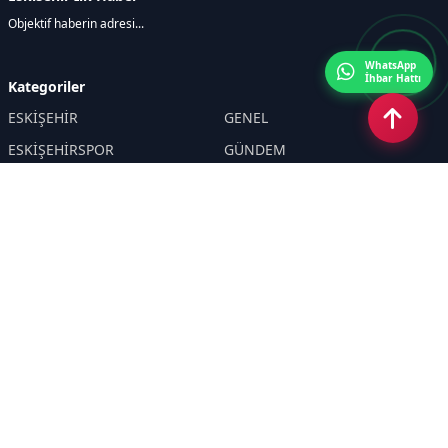
Objektif haberin adresi...
WhatsApp
İhbar Hattı
Kategoriler
ESKİŞEHİR
GENEL
ESKİŞEHİRSPOR
GÜNDEM
KÜLTÜR SANAT
SPOR
EĞİTİM
Haberde insan
Asayiş
SİYASET
Politika
EKONOMİ
DİĞER
BİLİM
SAĞLIK
TARIM
ÇEVRE
OLAY
YAŞAM
TRAFİK
ADLİYE
DÜNYA