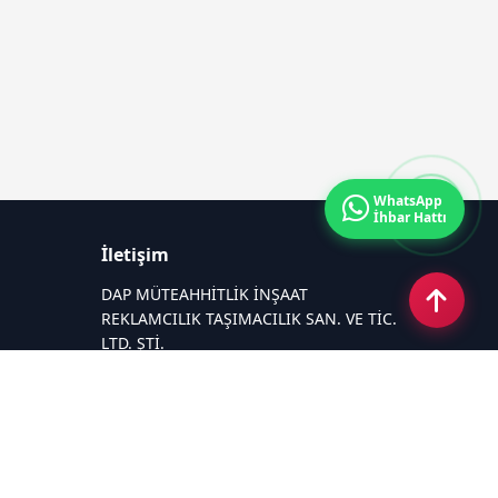
WhatsApp
İhbar Hattı
İletişim
DAP MÜTEAHHİTLİK İNŞAAT
REKLAMCILIK TAŞIMACILIK SAN. VE TİC.
LTD. ŞTİ.
Zafer Mahallesi Gazi Yakup Satar
Caddesi No 225/A
Email:
26medyagrup@gmail.com
Tel:
+90 537 881 15 75