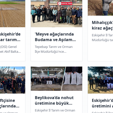
Mihalıççık
kiraz ağaç
koruma al
skişehir’de
'Meyve ağaçlarında
Eskişehir İl T
kar tarım
Budama ve Aşılama'
Müdürlüğü ta
Mihalıççık ilçe
lanacak
kurslarında 845 kişi
 (DSİ) Genel
Tepebaşı Tarım ve Orman
Yetiştirilen A
sertifika aldı
 Akif Balta,
İlçe Müdürlüğü'nce
Meyve Sineğin
ma sezonunda
düzenlenen 'Meyve
oplam 448 bin
Ağaçlarında Budama ve
Aşılama' kurslarında
toplamda 845 kiş...
Beylikova’da nohut
iftçisine
Eskişehir'
üretimine büyük
çlarında
üretimini 
destek
Eskişehir İl Tarım ve Orman
 aşılama
çalışmalar
arım ve Orman
Eskişehir İl T