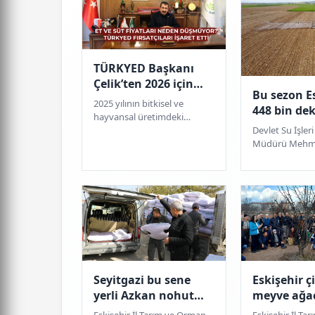
TÜRKYED Başkanı
Çelik’ten 2026 için
Bu sezon E
kritik uyarılar
2025 yılının bitkisel ve
448 bin de
hayvansal üretimdeki
arazisi su
durumuna dikkat çeken
Devlet Su İşleri
Çelik, “Bitkisel üretimde
Müdürü Mehmet
düşüşler kaydedilmesi yanı...
2024 yılı sula
Eskişehir’de t
dekar tarı...
Seyitgazi bu sene
Eskişehir ç
yerli Azkan nohut
meyve ağa
tohumu ekecek
budama ve
Eskişehir İl Tarım ve Orman
Eskişehir İl T