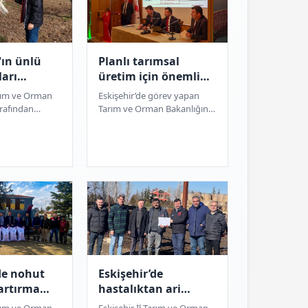
'ın ünlü
Planlı tarımsal
ları
üretim için önemli
tında
toplantı
arım ve Orman
Eskişehir’de görev yapan
rafından
Tarım ve Orman Bakanlığına
sinde Kiraz
bağlı tarım sektörü
lanlarda Akdeniz
yöneticileri ile birim
...
sorumlularına, tarımsal ü...
de nohut
Eskişehir’de
artırma
hastalıktan ari
ı
işletme sayısı
arım ve Orman
Eskişehir İl Tarım ve Orman