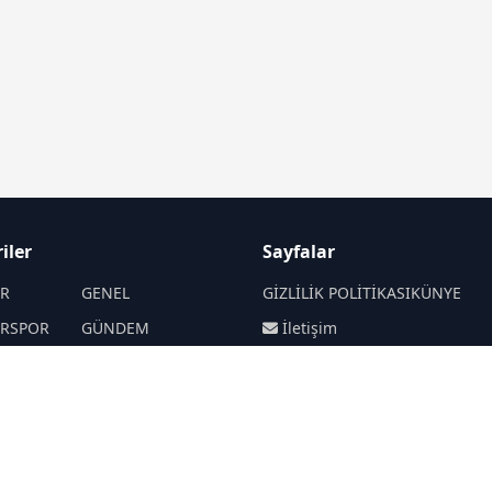
iler
Sayfalar
İR
GENEL
GİZLİLİK POLİTİKASI
KÜNYE
İRSPOR
GÜNDEM
İletişim
SANAT
SPOR
RSS
Sitemap
Haberde insan
SİYASET
EKONOMİ