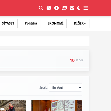
SİYASET
Politika
EKONOMİ
DİĞER
10
Haber
Sırala: