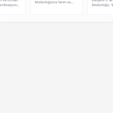
Müdürlüğünce Tarım ve
ordinasyon
Müdürlüğü, “E
Orman Bakanlığı Bitkisel
iler Şube
Nohut Üretm
Üretim Genel Müdürlüğü
, Sazova
Projesi” çerçe
tarafından yürütülen T...
bulunan m...
ilçesindeki 49 ç