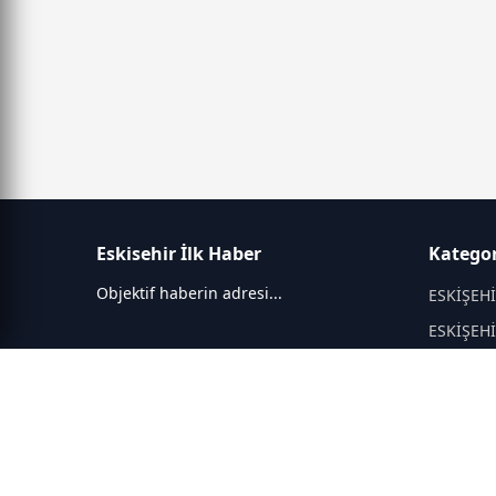
Eskisehir İlk Haber
Kategor
Objektif haberin adresi...
ESKİŞEH
ESKİŞEH
KÜLTÜR 
EĞİTİM
Asayiş
Politika