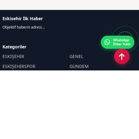
Eskisehir İlk Haber
Objektif haberin adresi...
WhatsApp
İhbar Hattı
Kategoriler
ESKİŞEHİR
GENEL
ESKİŞEHİRSPOR
GÜNDEM
KÜLTÜR SANAT
SPOR
EĞİTİM
Haberde insan
Asayiş
SİYASET
Politika
EKONOMİ
DİĞER
BİLİM
SAĞLIK
TARIM
ÇEVRE
OLAY