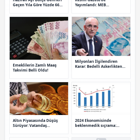
Yayımlandı: MEB
Geçen Yıla Göre Yüzde 66
Yöneticilerine Ek Tazminat
Arttı
Düzenlemesi
Milyonları İlgilendiren
Emeklilerin Zamlı Maaş
Karar: Bedelli Askerlikten
Takvimi Belli Oldu!
Kıdem Tazminatına Yeni
Dönem
Altın Piyasasında Düşüş
2024 Ekonomisinde
Sürüyor: Vatandaş
beklenmedik sıçrama:
Beklemeyi Tercih Ediyor
İstihdam ve katma değerde
rekor artış!