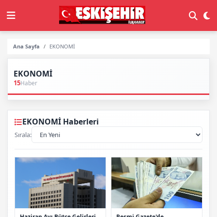
Ana Sayfa
EKONOMİ
EKONOMİ
15
Haber
EKONOMİ Haberleri
Sırala:
Resmi Gazete'de
Haziran Ayı Bütçe Gelirleri