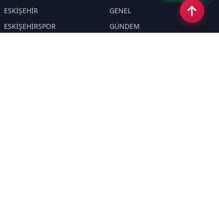
ESKİŞEHİR
GENEL
ESKİŞEHİRSPOR
GÜNDEM
KÜLTÜR SANAT
SPOR
EĞİTİM
Haberde insan
Asayiş
SİYASET
Politika
EKONOMİ
DİĞER
BİLİM
SAĞLIK
TARIM
ÇEVRE
OLAY
YAŞAM
TRAFİK
ADLİYE
DÜNYA
EMNİYET - JANDARMA
ETKİNLİKLER
Sayfalar