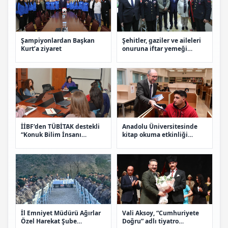
Şampiyonlardan Başkan
Şehitler, gaziler ve aileleri
Kurt’a ziyaret
onuruna iftar yemeği
düzenlendi
İİBF’den TÜBİTAK destekli
Anadolu Üniversitesinde
“Konuk Bilim İnsanı
kitap okuma etkinliği
Ziyareti” etkinliği
düzenlendi
İl Emniyet Müdürü Ağırlar
Vali Aksoy, “Cumhuriyete
Özel Harekat Şube
Doğru” adlı tiyatro