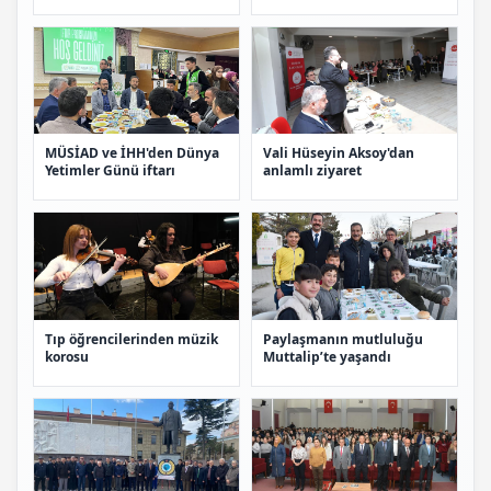
Müdürlüğü ekipleriyle iftar
oyununu büyük ilgi ile
yaptı
izledi
MÜSİAD ve İHH'den Dünya
Vali Hüseyin Aksoy'dan
Yetimler Günü iftarı
anlamlı ziyaret
Tıp öğrencilerinden müzik
Paylaşmanın mutluluğu
korosu
Muttalip’te yaşandı