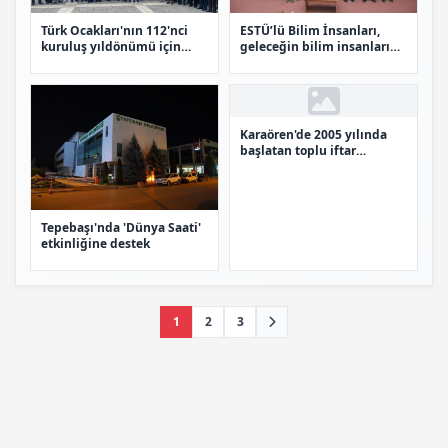
Türk Ocakları'nın 112'nci
ESTÜ’lü Bilim İnsanları,
kuruluş yıldönümü için
geleceğin bilim insanları
tören yapıldı
ile buluştu
Karaören'de 2005 yılında
başlatan toplu iftar
geleneği sürüyor
Tepebaşı'nda 'Dünya Saati'
etkinliğine destek
1
2
3