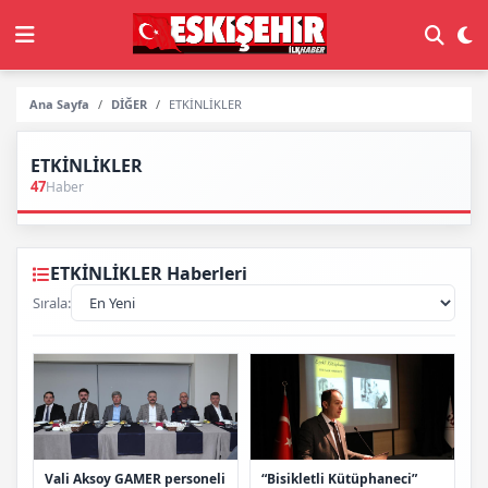
Ana Sayfa
DİĞER
ETKİNLİKLER
ETKİNLİKLER
47
Haber
ETKİNLİKLER Haberleri
Sırala:
Vali Aksoy GAMER personeli
“Bisikletli Kütüphaneci”