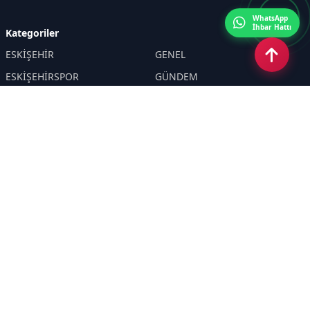
WhatsApp
İhbar Hattı
Kategoriler
ESKİŞEHİR
GENEL
ESKİŞEHİRSPOR
GÜNDEM
KÜLTÜR SANAT
SPOR
EĞİTİM
Haberde insan
Asayiş
SİYASET
Politika
EKONOMİ
DİĞER
BİLİM
SAĞLIK
TARIM
ÇEVRE
OLAY
YAŞAM
TRAFİK
ADLİYE
DÜNYA
EMNİYET - JANDARMA
ETKİNLİKLER