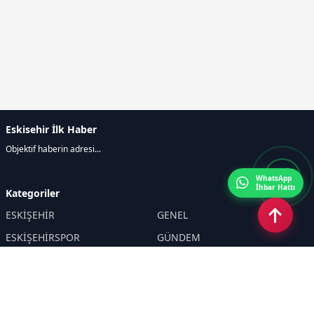
Eskisehir İlk Haber
Objektif haberin adresi...
WhatsApp
İhbar Hattı
Kategoriler
ESKİŞEHİR
GENEL
ESKİŞEHİRSPOR
GÜNDEM
KÜLTÜR SANAT
SPOR
EĞİTİM
Haberde insan
Asayiş
SİYASET