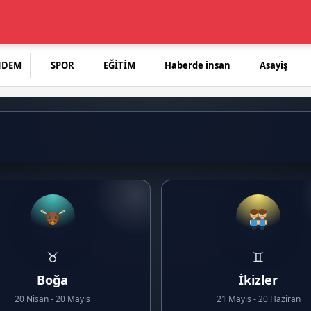
NDEM
SPOR
EĞİTİM
Haberde insan
Asayiş
♉
♊
Boğa
İkizler
20 Nisan - 20 Mayıs
21 Mayıs - 20 Haziran