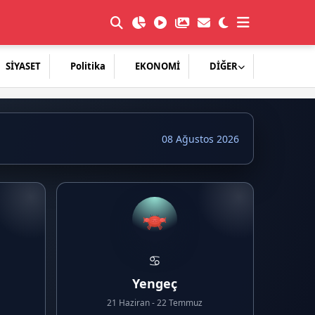
SİYASET
Politika
EKONOMİ
DİĞER
08 Ağustos 2026
♋
Yengeç
21 Haziran - 22 Temmuz