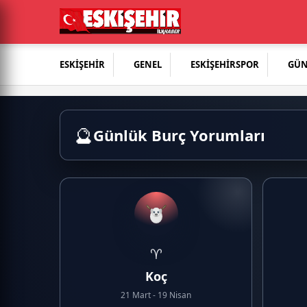
ESKİŞEHİR
GENEL
ESKİŞEHİRSPOR
GÜ
🔮
Günlük Burç Yorumları
♈
Koç
21 Mart - 19 Nisan