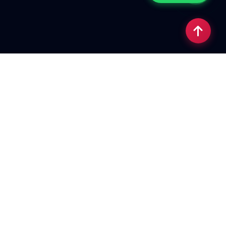
İletişim
DAP MÜTEAHHİTLİK İNŞAAT
REKLAMCILIK TAŞIMACILIK SAN. VE TİC.
LTD. ŞTİ.