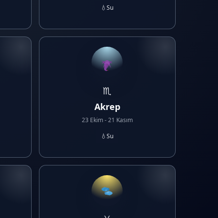
💧
Su
♏
Akrep
23 Ekim - 21 Kasım
💧
Su