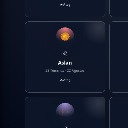
🔥
Ateş
♌
Aslan
23 Temmuz - 22 Ağustos
🔥
Ateş