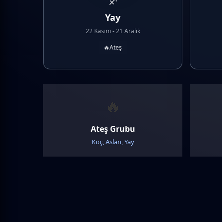
♐
Yay
22 Kasım - 21 Aralık
🔥
Ateş
🔥
Ateş Grubu
Koç, Aslan, Yay