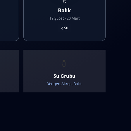
♓
Balık
19 Şubat - 20 Mart
💧
Su
💧
Su Grubu
Yengeç, Akrep, Balık