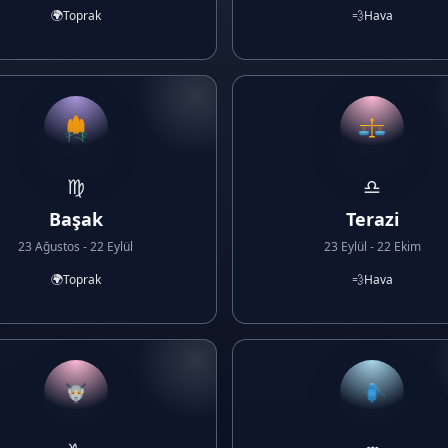
🌍
Toprak
💨
Hava
♍
♎
Başak
Terazi
23 Ağustos - 22 Eylül
23 Eylül - 22 Ekim
🌍
Toprak
💨
Hava