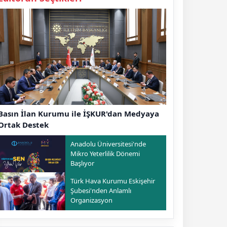
Basın İlan Kurumu ile İŞKUR'dan Medyaya
Ortak Destek
Anadolu Üniversitesi'nde
Mikro Yeterlilik Dönemi
Başlıyor
Türk Hava Kurumu Eskişehir
Şubesi'nden Anlamlı
Organizasyon