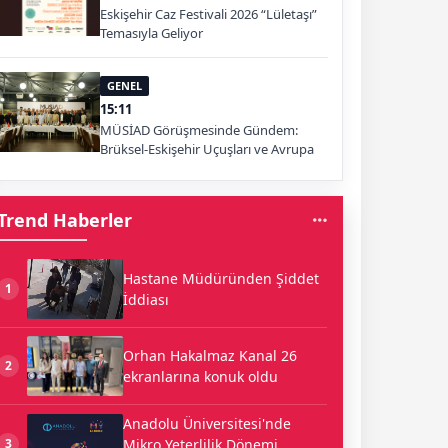
Eskişehir Caz Festivali 2026 “Lületaşı”
Temasıyla Geliyor
GENEL
15:11
MÜSİAD Görüşmesinde Gündem:
Brüksel-Eskişehir Uçuşları ve Avrupa
Pazarı
Trend Haberler
Hastane Müdüründen Şiddet
1
İddiası
Orhan Hakalmaz Kanal 26
2
ekranlarına konuk oldu
Anadolu Üniversitesi'nde
Mikro Yeterlilik Dönemi
3