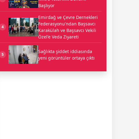
Başlıyor
Emirdağ ve Çevre Dernekleri
Federasyonu'ndan Başsavcı
4
Karakülah ve Başsavcı Vekili
Özel'e Veda Ziyareti
Sağlıkta şiddet iddiasında
5
yeni görüntüler ortaya çıktı