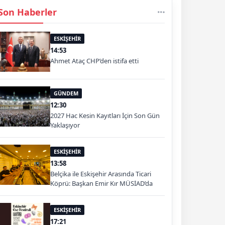
Son Haberler
ESKİŞEHİR
14:53
Ahmet Ataç CHP’den istifa etti
GÜNDEM
12:30
2027 Hac Kesin Kayıtları İçin Son Gün
Yaklaşıyor
ESKİŞEHİR
13:58
Belçika ile Eskişehir Arasında Ticari
Köprü: Başkan Emir Kır MÜSİAD’da
ESKİŞEHİR
17:21