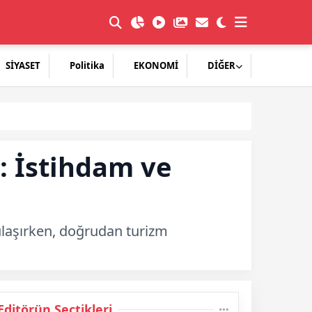
SİYASET
Politika
EKONOMİ
DİĞER
 İstihdam ve
 ulaşırken, doğrudan turizm
Editörün Seçtikleri