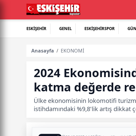
ESKİŞEHİR
GENEL
ESKİŞEHİRSPOR
GÜ
Anasayfa
EKONOMİ
2024 Ekonomisind
katma değerde rek
Ülke ekonomisinin lokomotifi turizm,
istihdamındaki %9,8'lik artış dikkat ç