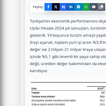
N
Paylaş:
Türkiye’nin ekonomik performansını ölç
Uydu Hesabı 2024 yılı sonuçları, turizmin
gösterdi. Yıl boyunca turizm amaçlı yapı
lirayı aşarak, toplam yurt içi arzın %3,8
değer ise 2 trilyon 21 milyar liraya ulaş
içinde %5,1 gibi önemli bir paya sahip ol
değil, üretilen değer bakımından da ek
kanıtlıyor.