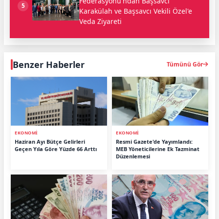
Federasyonu'ndan Başsavcı
5
Karakülah ve Başsavcı Vekili Özel'e
Veda Ziyareti
Benzer Haberler
Tümünü Gör
EKONOMİ
EKONOMİ
Haziran Ayı Bütçe Gelirleri
Resmi Gazete'de Yayımlandı:
Geçen Yıla Göre Yüzde 66 Arttı
MEB Yöneticilerine Ek Tazminat
Düzenlemesi