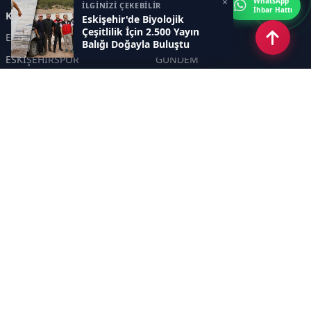
×
WhatsApp
İLGİNİZİ ÇEKEBİLİR
İhbar Hattı
Kategoriler
Eskişehir'de Biyolojik
Çeşitlilik İçin 2.500 Yayın
ESKİŞEHİR
GENEL
Balığı Doğayla Buluştu
ESKİŞEHİRSPOR
GÜNDEM
KÜLTÜR SANAT
SPOR
EĞİTİM
Haberde insan
Asayiş
SİYASET
Politika
EKONOMİ
DİĞER
BİLİM
SAĞLIK
TARIM
ÇEVRE
OLAY
YAŞAM
TRAFİK
ADLİYE
DÜNYA
EMNİYET - JANDARMA
ETKİNLİKLER