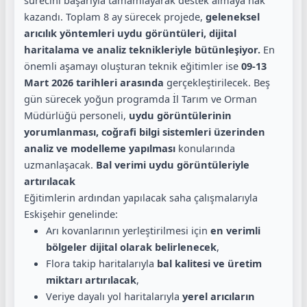
sürecini başarıyla tamamlayarak destek almaya hak
kazandı. Toplam 8 ay sürecek projede,
geleneksel
arıcılık yöntemleri uydu görüntüleri, dijital
haritalama ve analiz teknikleriyle bütünleşiyor.
En
önemli aşamayı oluşturan teknik eğitimler ise
09-13
Mart 2026 tarihleri arasında
gerçekleştirilecek. Beş
gün sürecek yoğun programda İl Tarım ve Orman
Müdürlüğü personeli,
uydu görüntülerinin
yorumlanması, coğrafi bilgi sistemleri üzerinden
analiz ve modelleme yapılması
konularında
uzmanlaşacak.
Bal verimi uydu görüntüleriyle
artırılacak
Eğitimlerin ardından yapılacak saha çalışmalarıyla
Eskişehir genelinde:
Arı kovanlarının yerleştirilmesi için
en verimli
bölgeler dijital olarak belirlenecek
,
Flora takip haritalarıyla
bal kalitesi ve üretim
miktarı artırılacak
,
Veriye dayalı yol haritalarıyla
yerel arıcıların