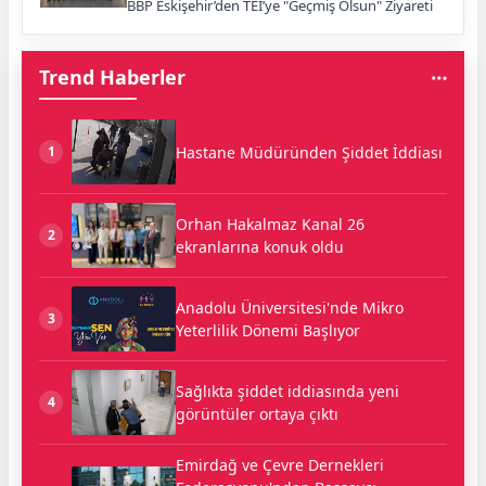
BBP Eskişehir’den TEI’ye "Geçmiş Olsun" Ziyareti
Trend Haberler
Hastane Müdüründen Şiddet İddiası
1
Orhan Hakalmaz Kanal 26
2
ekranlarına konuk oldu
Anadolu Üniversitesi'nde Mikro
3
Yeterlilik Dönemi Başlıyor
Sağlıkta şiddet iddiasında yeni
4
görüntüler ortaya çıktı
Emirdağ ve Çevre Dernekleri