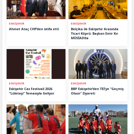
ESKİŞEHİR
ESKİŞEHİR
Ahmet Ataç CHP’den istifa etti
Belçika ile Eskişehir Arasında
Ticari Köprü: Başkan Emir Kır
MÜSİAD’da
ESKİŞEHİR
ESKİŞEHİR
Eskişehir Caz Festivali 2026
BBP Eskişehir’den TEI’ye "Geçmiş
“Lületaşı” Temasıyla Geliyor
Olsun" Ziyareti