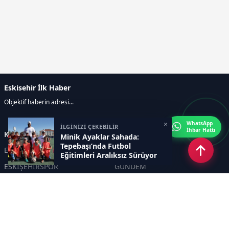
Eskisehir İlk Haber
Objektif haberin adresi...
×
WhatsApp
İLGİNİZİ ÇEKEBİLİR
İhbar Hattı
Kategoriler
Minik Ayaklar Sahada:
Tepebaşı’nda Futbol
ESKİŞEHİR
GENEL
Eğitimleri Aralıksız Sürüyor
ESKİŞEHİRSPOR
GÜNDEM
KÜLTÜR SANAT
SPOR
EĞİTİM
Haberde insan
Asayiş
SİYASET