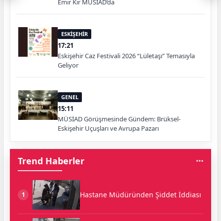
Emir Kır MÜSİAD’da
ESKİŞEHİR
17:21
Eskişehir Caz Festivali 2026 “Lületaşı” Temasıyla
Geliyor
GENEL
15:11
MÜSİAD Görüşmesinde Gündem: Brüksel-
Eskişehir Uçuşları ve Avrupa Pazarı
Trend Haberler
Hastane Müdüründen Şiddet İddiası
1