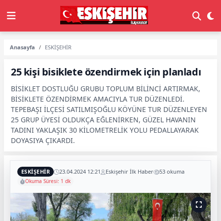
Anasayfa
ESKİŞEHİR
25 kişi bisiklete özendirmek için planladı
BİSİKLET DOSTLUĞU GRUBU TOPLUM BİLİNCİ ARTIRMAK,
BİSİKLETE ÖZENDİRMEK AMACIYLA TUR DÜZENLEDİ.
TEPEBAŞI İLÇESİ SATILMIŞOĞLU KÖYÜNE TUR DÜZENLEYEN
25 GRUP ÜYESİ OLDUKÇA EĞLENİRKEN, GÜZEL HAVANIN
TADINI YAKLAŞIK 30 KİLOMETRELİK YOLU PEDALLAYARAK
DOYASIYA ÇIKARDI.
ESKİŞEHİR
23.04.2024 12:21
Eskişehir İlk Haber
53 okuma
Okuma Süresi: 1 dk