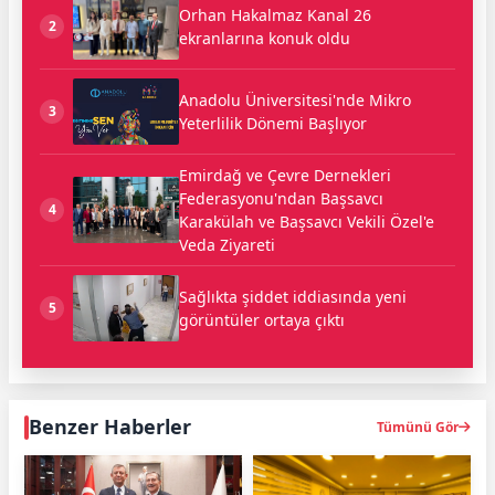
Orhan Hakalmaz Kanal 26
2
ekranlarına konuk oldu
Anadolu Üniversitesi'nde Mikro
3
Yeterlilik Dönemi Başlıyor
Emirdağ ve Çevre Dernekleri
Federasyonu'ndan Başsavcı
4
Karakülah ve Başsavcı Vekili Özel'e
Veda Ziyareti
Sağlıkta şiddet iddiasında yeni
5
görüntüler ortaya çıktı
Benzer Haberler
Tümünü Gör