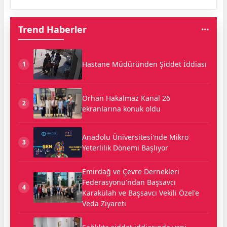
Trend Haberler
Hastane Müdüründen Şiddet İddiası
1
Orhan Hakalmaz Kanal 26
2
ekranlarına konuk oldu
Anadolu Üniversitesi'nde Mikro
3
Yeterlilik Dönemi Başlıyor
Emirdağ ve Çevre Dernekleri
Federasyonu'ndan Başsavcı
4
Karakülah ve Başsavcı Vekili Özel'e
Veda Ziyareti