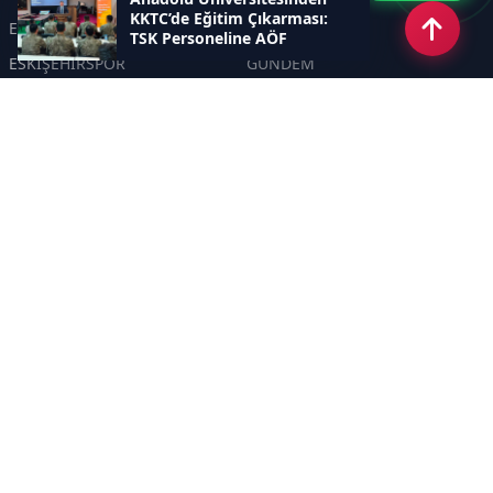
KKTC’de Eğitim Çıkarması:
ESKİŞEHİR
GENEL
TSK Personeline AÖF
Fırsatları Anlatıldı
ESKİŞEHİRSPOR
GÜNDEM
KÜLTÜR SANAT
SPOR
EĞİTİM
Haberde insan
Asayiş
SİYASET
Politika
EKONOMİ
DİĞER
BİLİM
SAĞLIK
TARIM
ÇEVRE
OLAY
YAŞAM
TRAFİK
ADLİYE
DÜNYA
EMNİYET - JANDARMA
ETKİNLİKLER
Sayfalar