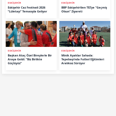
ESKİŞEHİR
ESKİŞEHİR
Eskişehir Caz Festivali 2026
BBP Eskişehir’den TEI’ye "Geçmiş
“Lületaşı” Temasıyla Geliyor
Olsun" Ziyareti
ESKİŞEHİR
ESKİŞEHİR
Başkan Ataç Özel Bireylerle Bir
Minik Ayaklar Sahada:
Araya Geldi: “Biz Birlikte
Tepebaşı’nda Futbol Eğitimleri
Güçlüyüz”
Aralıksız Sürüyor