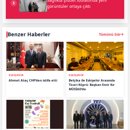
Sağlıkta şiddet iddiasında yeni
5
görüntüler ortaya çıktı
Benzer Haberler
Tümünü Gör
ESKİŞEHİR
ESKİŞEHİR
Ahmet Ataç CHP’den istifa etti
Belçika ile Eskişehir Arasında
Ticari Köprü: Başkan Emir Kır
MÜSİAD’da