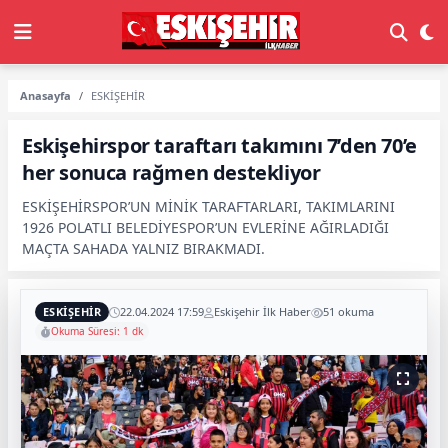
Anasayfa
ESKİŞEHİR
Eskişehirspor taraftarı takımını 7’den 70’e
her sonuca rağmen destekliyor
ESKİŞEHİRSPOR’UN MİNİK TARAFTARLARI, TAKIMLARINI
1926 POLATLI BELEDİYESPOR’UN EVLERİNE AĞIRLADIĞI
MAÇTA SAHADA YALNIZ BIRAKMADI.
ESKİŞEHİR
22.04.2024 17:59
Eskişehir İlk Haber
51 okuma
Okuma Süresi: 1 dk