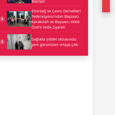
Başlıyor
Emirdağ ve Çevre Dernekleri
Federasyonu'ndan Başsavcı
4
Karakülah ve Başsavcı Vekili
Özel'e Veda Ziyareti
Sağlıkta şiddet iddiasında
5
yeni görüntüler ortaya çıktı