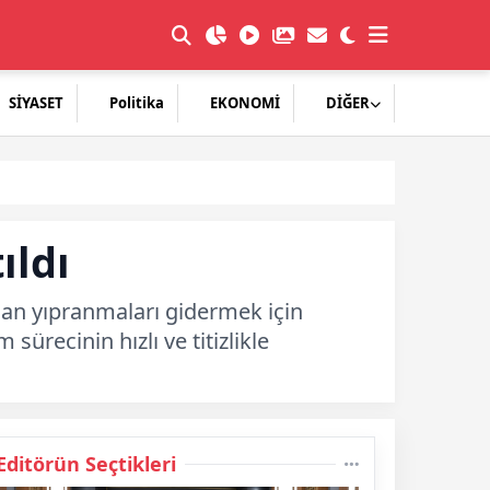
SİYASET
Politika
EKONOMİ
DİĞER
ıldı
şan yıpranmaları gidermek için
ürecinin hızlı ve titizlikle
Editörün Seçtikleri