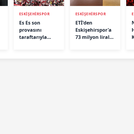
ESKİŞEHİRSPOR
ESKİŞEHİRSPOR
Es Es son
ETİ'den
provasını
Eskişehirspor'a
taraftarıyla
73 milyon liralık
yapabilir!
destek!