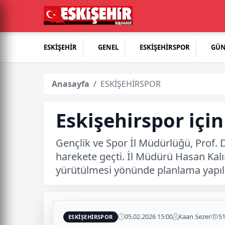
ESKİŞEHİR
GENEL
ESKİŞEHİRSPOR
GÜ
Anasayfa
ESKİŞEHİRSPOR
Eskişehirspor için
Gençlik ve Spor İl Müdürlüğü, Prof.
harekete geçti. İl Müdürü Hasan Kalın
yürütülmesi yönünde planlama yapıl
05.02.2026 15:00
Kaan Sezer
5
ESKİŞEHİRSPOR