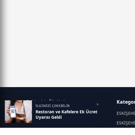
Eskisehir İlk Haber
Kategor
×
İLGİNİZİ ÇEKEBİLİR
Restoran ve Kafelere Ek Ücret
Objektif haberin adresi...
ESKİŞEH
Uyarısı Geldi
ESKİŞEH
KÜLTÜR 