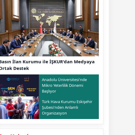
Basın İlan Kurumu ile İŞKUR'dan Medyaya
Ortak Destek
Anadolu Üniversitesi'nde
Mikro Yeterlilik Dönemi
Başlıyor
Türk Hava Kurumu Eskişehir
Şubesi'nden Anlamlı
Organizasyon