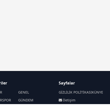
iler
Sayfalar
İR
GENEL
GİZLİLİK POLİTİKASI
KÜNYE
İRSPOR
GÜNDEM
İletişim
SANAT
SPOR