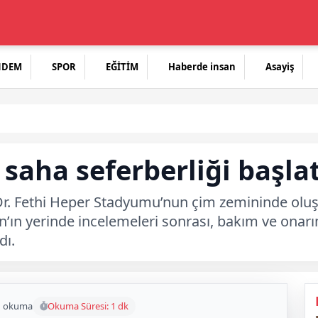
NDEM
SPOR
EĞİTİM
Haberde insan
Asayiş
 saha seferberliği başlat
 Dr. Fethi Heper Stadyumu’nun çim zemininde olu
’ın yerinde incelemeleri sonrası, bakım ve onarım s
dı.
1 okuma
Okuma Süresi: 1 dk