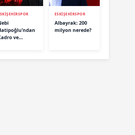
ESKİŞEHİRSPOR
ESKİŞEHİRSPOR
Nebi
Albayrak: 200
Hatipoğlu’ndan
milyon nerede?
Kadro ve
Yönetim Üzerine
Çarpıcı
Açıklamalar