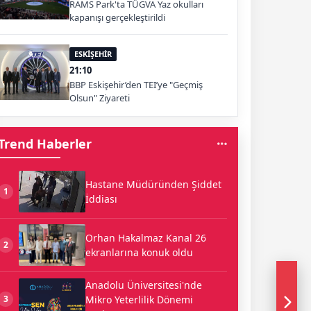
RAMS Park'ta TÜGVA Yaz okulları
kapanışı gerçekleştirildi
ESKİŞEHİR
21:10
BBP Eskişehir’den TEI’ye "Geçmiş
Olsun" Ziyareti
Trend Haberler
Hastane Müdüründen Şiddet
1
İddiası
Orhan Hakalmaz Kanal 26
2
ekranlarına konuk oldu
Anadolu Üniversitesi'nde
Mikro Yeterlilik Dönemi
3