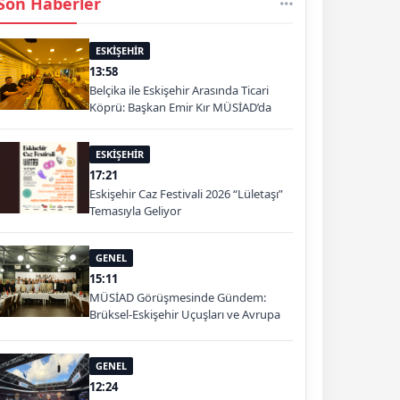
Son Haberler
ESKİŞEHİR
13:58
Belçika ile Eskişehir Arasında Ticari
Köprü: Başkan Emir Kır MÜSİAD’da
ESKİŞEHİR
17:21
Eskişehir Caz Festivali 2026 “Lületaşı”
Temasıyla Geliyor
GENEL
15:11
MÜSİAD Görüşmesinde Gündem:
Brüksel-Eskişehir Uçuşları ve Avrupa
Pazarı
GENEL
12:24