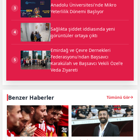
Anadolu Üniversitesi'nde Mikro
3
Yeterlilik Dönemi Başlıyor
Sağlıkta şiddet iddiasında yeni
4
görüntüler ortaya çıktı
Emirdağ ve Çevre Dernekleri
Federasyonu'ndan Başsavcı
5
Karakülah ve Başsavcı Vekili Özel'e
Veda Ziyareti
Benzer Haberler
Tümünü Gör