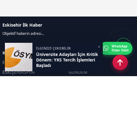
Eskisehir İlk Haber
Objektif haberin adresi...
×
WhatsApp
İLGİNİZİ ÇEKEBİLİR
İhbar Hattı
Kategoriler
Üniversite Adayları İçin Kritik
Dönem: YKS Tercih İşlemleri
ESKİŞEHİR
GENEL
Başladı
ESKİŞEHİRSPOR
GÜNDEM
KÜLTÜR SANAT
SPOR
EĞİTİM
Haberde insan
Asayiş
SİYASET
Politika
EKONOMİ
DİĞER
BİLİM
SAĞLIK
TARIM