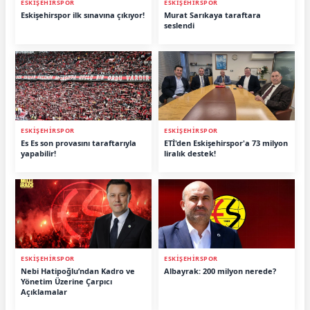
ESKİŞEHİRSPOR
ESKİŞEHİRSPOR
Eskişehirspor ilk sınavına çıkıyor!
Murat Sarıkaya taraftara
seslendi
ESKİŞEHİRSPOR
ESKİŞEHİRSPOR
Es Es son provasını taraftarıyla
ETİ'den Eskişehirspor'a 73 milyon
yapabilir!
liralık destek!
ESKİŞEHİRSPOR
ESKİŞEHİRSPOR
Nebi Hatipoğlu’ndan Kadro ve
Albayrak: 200 milyon nerede?
Yönetim Üzerine Çarpıcı
Açıklamalar