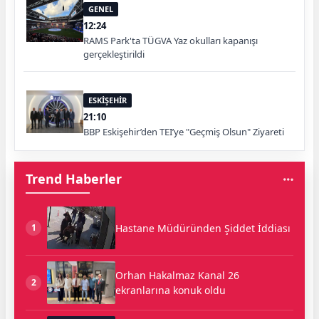
GENEL
12:24
RAMS Park'ta TÜGVA Yaz okulları kapanışı
gerçekleştirildi
ESKİŞEHİR
21:10
BBP Eskişehir’den TEI’ye "Geçmiş Olsun" Ziyareti
Trend Haberler
Hastane Müdüründen Şiddet İddiası
1
Orhan Hakalmaz Kanal 26
2
ekranlarına konuk oldu