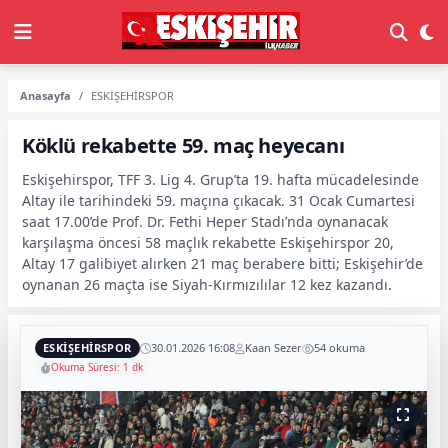
Anasayfa
ESKİŞEHİRSPOR
Köklü rekabette 59. maç heyecanı
Eskişehirspor, TFF 3. Lig 4. Grup’ta 19. hafta mücadelesinde
Altay ile tarihindeki 59. maçına çıkacak. 31 Ocak Cumartesi
saat 17.00’de Prof. Dr. Fethi Heper Stadı’nda oynanacak
karşılaşma öncesi 58 maçlık rekabette Eskişehirspor 20,
Altay 17 galibiyet alırken 21 maç berabere bitti; Eskişehir’de
oynanan 26 maçta ise Siyah-Kırmızılılar 12 kez kazandı.
ESKİŞEHİRSPOR
30.01.2026 16:08
Kaan Sezer
54 okuma
Okuma Süresi: 1 dk