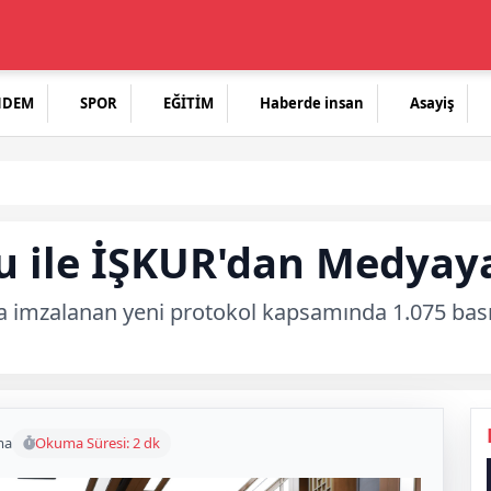
NDEM
SPOR
EĞİTİM
Haberde insan
Asayiş
u ile İŞKUR'dan Medyay
a imzalanan yeni protokol kapsamında 1.075 bası
ma
Okuma Süresi: 2 dk