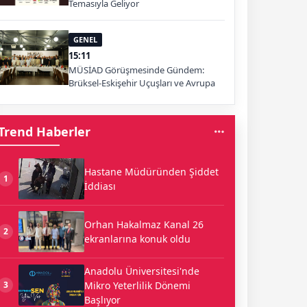
Temasıyla Geliyor
GENEL
15:11
MÜSİAD Görüşmesinde Gündem:
Brüksel-Eskişehir Uçuşları ve Avrupa
Pazarı
Trend Haberler
Hastane Müdüründen Şiddet
1
İddiası
Orhan Hakalmaz Kanal 26
2
ekranlarına konuk oldu
Anadolu Üniversitesi'nde
Mikro Yeterlilik Dönemi
3
Başlıyor