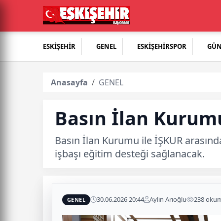
ESKİŞEHİR
GENEL
ESKİŞEHİRSPOR
GÜ
Anasayfa
GENEL
Basın İlan Kurum
Basın İlan Kurumu ile İŞKUR arasınd
işbaşı eğitim desteği sağlanacak.
30.06.2026 20:44
Aylin Arıoğlu
238 oku
GENEL