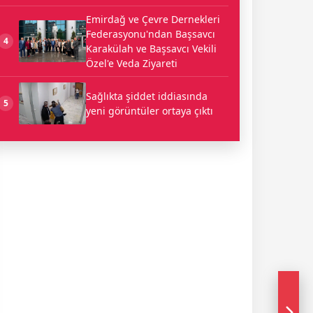
Emirdağ ve Çevre Dernekleri
Federasyonu'ndan Başsavcı
4
Karakülah ve Başsavcı Vekili
Özel'e Veda Ziyareti
Sağlıkta şiddet iddiasında
5
yeni görüntüler ortaya çıktı