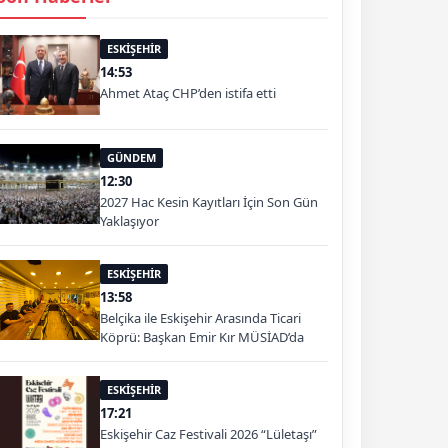
ESKİŞEHİR
14:53
Ahmet Ataç CHP’den istifa etti
GÜNDEM
12:30
2027 Hac Kesin Kayıtları İçin Son Gün
Yaklaşıyor
ESKİŞEHİR
13:58
Belçika ile Eskişehir Arasında Ticari
Köprü: Başkan Emir Kır MÜSİAD’da
ESKİŞEHİR
17:21
Eskişehir Caz Festivali 2026 “Lületaşı”