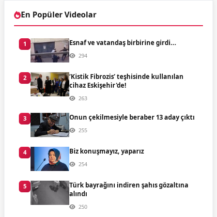
En Popüler Videolar
Esnaf ve vatandaş birbirine girdi...
1
294
‘Kistik Fibrozis’ teşhisinde kullanılan
2
cihaz Eskişehir'de!
263
Onun çekilmesiyle beraber 13 aday çıktı
3
255
Biz konuşmayız, yaparız
4
254
Türk bayrağını indiren şahıs gözaltına
5
alındı
250