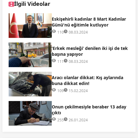
İlgili Videolar
Eskişehirli kadınlar 8 Mart Kadınlar
Günü'nü eğitimle kutluyor
110
08.03.2024
‘Erkek mesleği’ denilen iki işi de tek
başına yapıyor
111
08.03.2024
Aracı olanlar dikkat: Kış aylarında
buna dikkat edin!
109
15.02.2024
Onun çekilmesiyle beraber 13 aday
çıktı
255
26.01.2024