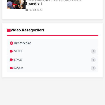
Ziyaretleri
09.03.2026
Video Kategorileri
Tüm Videolar
GENEL
2
SİYASİ
1
YAŞAM
3