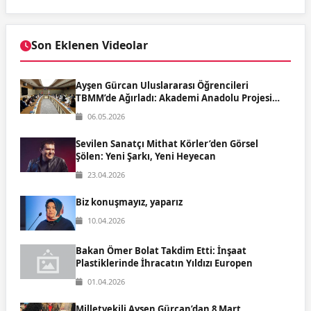
Son Eklenen Videolar
Ayşen Gürcan Uluslararası Öğrencileri
TBMM’de Ağırladı: Akademi Anadolu Projesi
Meclis'te
06.05.2026
Sevilen Sanatçı Mithat Körler’den Görsel
Şölen: Yeni Şarkı, Yeni Heyecan
23.04.2026
Biz konuşmayız, yaparız
10.04.2026
Bakan Ömer Bolat Takdim Etti: İnşaat
Plastiklerinde İhracatın Yıldızı Europen
01.04.2026
Milletvekili Ayşen Gürcan’dan 8 Mart