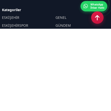
WhatsApp
İhbar Hattı
Kategoriler
ESKİŞEHİR
GENEL
ESKİŞEHİRSPOR
GÜNDEM
KÜLTÜR SANAT
SPOR
EĞİTİM
Haberde insan
Asayiş
SİYASET
Politika
EKONOMİ
DİĞER
BİLİM
SAĞLIK
TARIM
ÇEVRE
OLAY
YAŞAM
TRAFİK
ADLİYE
DÜNYA
EMNİYET - JANDARMA
ETKİNLİKLER