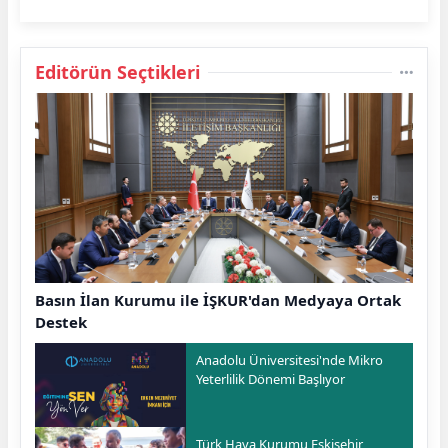
Editörün Seçtikleri
Basın İlan Kurumu ile İŞKUR'dan Medyaya Ortak
Destek
Anadolu Üniversitesi'nde Mikro
Yeterlilik Dönemi Başlıyor
Türk Hava Kurumu Eskişehir