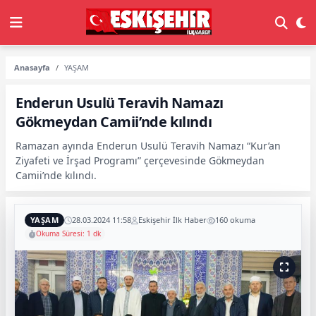
Anasayfa
YAŞAM
Enderun Usulü Teravih Namazı
Gökmeydan Camii’nde kılındı
Ramazan ayında Enderun Usulü Teravih Namazı “Kur’an
Ziyafeti ve İrşad Programı” çerçevesinde Gökmeydan
Camii’nde kılındı.
YAŞAM
28.03.2024 11:58
Eskişehir İlk Haber
160 okuma
Okuma Süresi: 1 dk