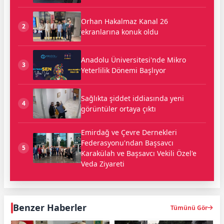
Orhan Hakalmaz Kanal 26
2
ekranlarına konuk oldu
Anadolu Üniversitesi'nde Mikro
3
Yeterlilik Dönemi Başlıyor
Sağlıkta şiddet iddiasında yeni
4
görüntüler ortaya çıktı
Emirdağ ve Çevre Dernekleri
Federasyonu'ndan Başsavcı
5
Karakülah ve Başsavcı Vekili Özel'e
Veda Ziyareti
Benzer Haberler
Tümünü Gör