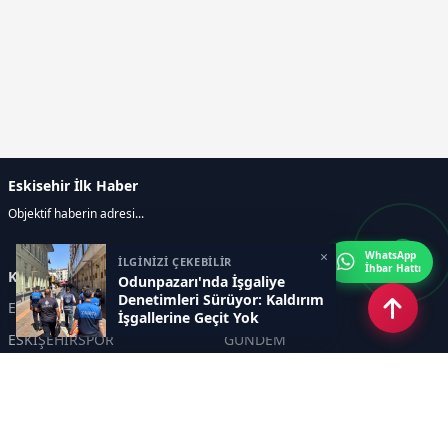
Eskisehir İlk Haber
Objektif haberin adresi...
×
WhatsApp
İLGİNİZİ ÇEKEBİLİR
İhbar Hattı
Kategoriler
Odunpazarı'nda İşgaliye
Denetimleri Sürüyor: Kaldırım
ESKİŞEHİR
GENEL
İşgallerine Geçit Yok
ESKİŞEHİRSPOR
GÜNDEM
KÜLTÜR SANAT
SPOR
EĞİTİM
Haberde insan
Asayiş
SİYASET