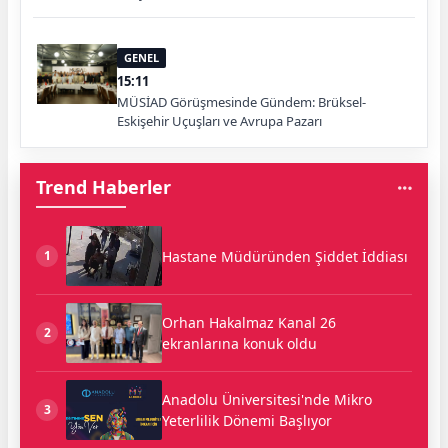
GENEL
15:11
MÜSİAD Görüşmesinde Gündem: Brüksel-
Eskişehir Uçuşları ve Avrupa Pazarı
Trend Haberler
Hastane Müdüründen Şiddet İddiası
1
Orhan Hakalmaz Kanal 26
2
ekranlarına konuk oldu
Anadolu Üniversitesi'nde Mikro
3
Yeterlilik Dönemi Başlıyor