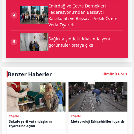
Emirdağ ve Çevre Dernekleri
Federasyonu'ndan Başsavcı
4
Karakülah ve Başsavcı Vekili Özel'e
Veda Ziyareti
Sağlıkta şiddet iddiasında yeni
5
görüntüler ortaya çıktı
Benzer Haberler
Tümünü Gör
YAŞAM
YAŞAM
Sakal-ı şerif vatandaşların
Meteoroloji Eskişehirlileri uyardı
ziyaretine açıldı