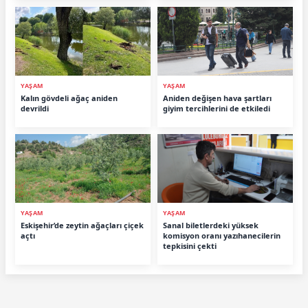
YAŞAM
YAŞAM
Kalın gövdeli ağaç aniden
Aniden değişen hava şartları
devrildi
giyim tercihlerini de etkiledi
YAŞAM
YAŞAM
Eskişehir’de zeytin ağaçları çiçek
Sanal biletlerdeki yüksek
açtı
komisyon oranı yazıhanecilerin
tepkisini çekti