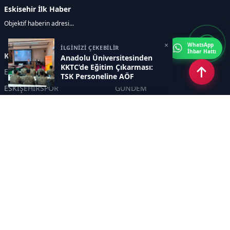
Eskisehir İlk Haber
Objektif haberin adresi...
×
WhatsApp
İLGİNİZİ ÇEKEBİLİR
İhbar Hattı
Kategoriler
Anadolu Üniversitesinden
KKTC’de Eğitim Çıkarması:
ESKİŞEHİR
GENEL
TSK Personeline AÖF
Fırsatları Anlatıldı
ESKİŞEHİRSPOR
GÜNDEM
KÜLTÜR SANAT
SPOR
EĞİTİM
Haberde insan
Asayiş
SİYASET
Politika
EKONOMİ
DİĞER
BİLİM
SAĞLIK
TARIM
ÇEVRE
OLAY
YAŞAM
TRAFİK