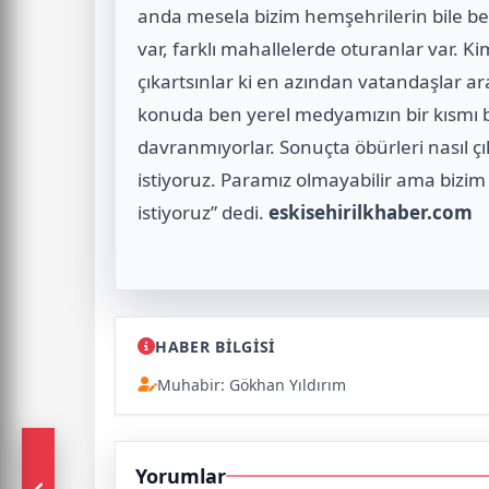
anda mesela bizim hemşehrilerin bile b
var, farklı mahallelerde oturanlar var. K
çıkartsınlar ki en azından vatandaşlar ara
konuda ben yerel medyamızın bir kısmı bi
davranmıyorlar. Sonuçta öbürleri nasıl ç
istiyoruz. Paramız olmayabilir ama bizi
istiyoruz” dedi.
eskisehirilkhaber.com
HABER BİLGİSİ
Muhabir: Gökhan Yıldırım
Yorumlar