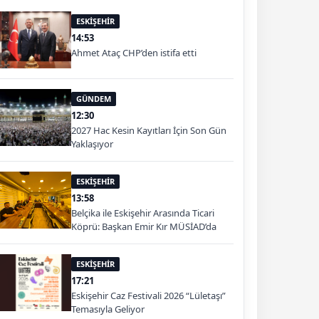
ESKİŞEHİR
14:53
Ahmet Ataç CHP’den istifa etti
GÜNDEM
12:30
2027 Hac Kesin Kayıtları İçin Son Gün
Yaklaşıyor
ESKİŞEHİR
13:58
Belçika ile Eskişehir Arasında Ticari
Köprü: Başkan Emir Kır MÜSİAD’da
ESKİŞEHİR
17:21
Eskişehir Caz Festivali 2026 “Lületaşı”
Temasıyla Geliyor