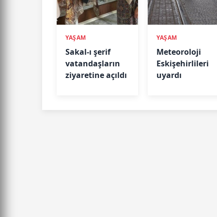
YAŞAM
YAŞAM
Sakal-ı şerif
Meteoroloji
vatandaşların
Eskişehirlileri
ziyaretine açıldı
uyardı