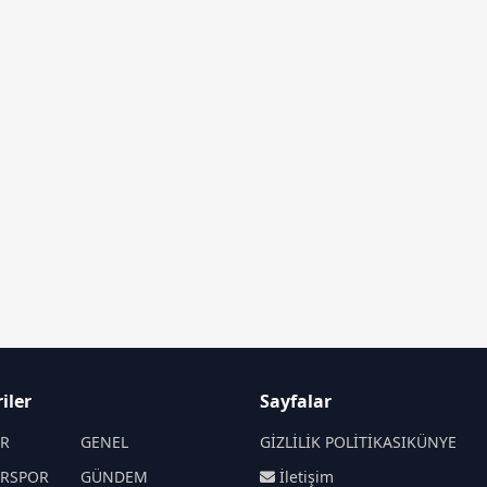
iler
Sayfalar
İR
GENEL
GİZLİLİK POLİTİKASI
KÜNYE
İRSPOR
GÜNDEM
İletişim