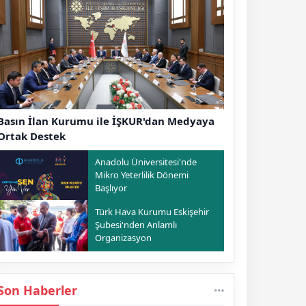
Basın İlan Kurumu ile İŞKUR'dan Medyaya
Ortak Destek
Anadolu Üniversitesi'nde
Mikro Yeterlilik Dönemi
Başlıyor
Türk Hava Kurumu Eskişehir
Şubesi'nden Anlamlı
Organizasyon
Son Haberler