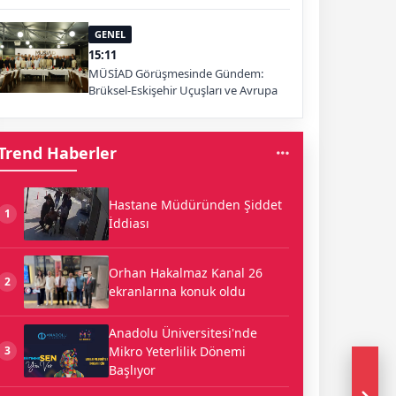
GENEL
15:11
MÜSİAD Görüşmesinde Gündem:
Brüksel-Eskişehir Uçuşları ve Avrupa
Pazarı
Trend Haberler
Hastane Müdüründen Şiddet
1
İddiası
Orhan Hakalmaz Kanal 26
2
ekranlarına konuk oldu
Anadolu Üniversitesi'nde
Mikro Yeterlilik Dönemi
3
Başlıyor