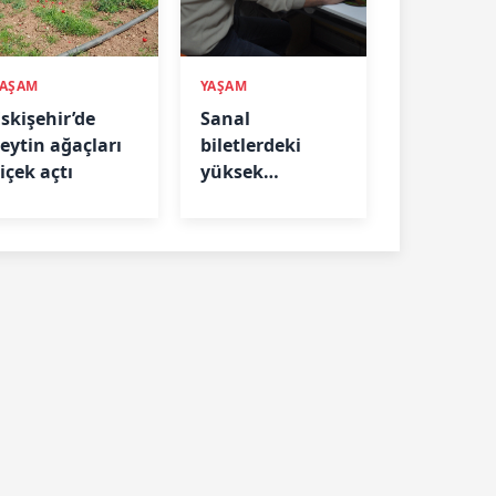
YAŞAM
YAŞAM
Eskişehir’de
Sanal
zeytin ağaçları
biletlerdeki
içek açtı
yüksek
komisyon oranı
yazıhanecilerin
tepkisini çekti