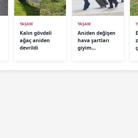
YAŞAM
YAŞAM
Kalın gövdeli
Aniden değişen
ağaç aniden
hava şartları
devrildi
giyim
ç
tercihlerini de
etkiledi