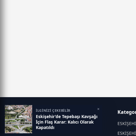
×
İLGİNİZİ ÇEKEBİLİR
Eskisehir İlk Haber
Kategor
Eskişehir’de Tepebaşı Kavşağı
İçin Flaş Karar: Kalıcı Olarak
Objektif haberin adresi...
ESKİŞEH
Kapatıldı
ESKİŞEH