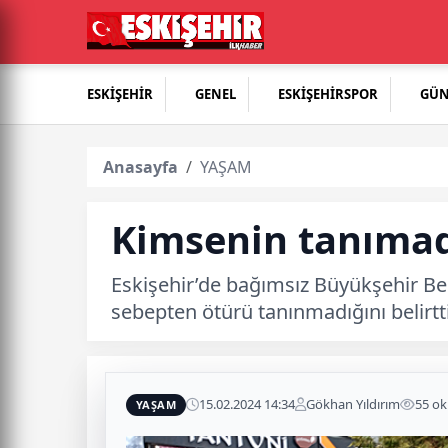
ESKİŞEHİR
GENEL
ESKİŞEHİRSPOR
GÜ
Anasayfa
YAŞAM
Kimsenin tanımad
Eskişehir’de bağımsız Büyükşehir B
sebepten ötürü tanınmadığını belirtti
15.02.2024 14:34
Gökhan Yıldırım
55 o
YAŞAM