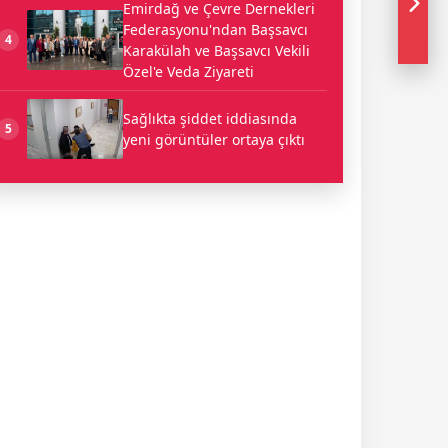
Emirdağ ve Çevre Dernekleri
Federasyonu'ndan Başsavcı
4
Karakülah ve Başsavcı Vekili
Özel'e Veda Ziyareti
Sağlıkta şiddet iddiasında
5
yeni görüntüler ortaya çıktı