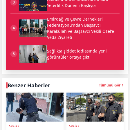
3
Yeterlilik Dönemi Başlıyor
Emirdağ ve Çevre Dernekleri
Federasyonu'ndan Başsavcı
4
Karakülah ve Başsavcı Vekili Özel'e
Veda Ziyareti
Sağlıkta şiddet iddiasında yeni
5
görüntüler ortaya çıktı
Benzer Haberler
Tümünü Gör
ADLİYE
ADLİYE