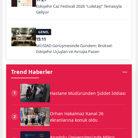
Eskişehir Caz Festivali 2026 “Lületaşı” Temasıyla
Geliyor
GENEL
15:11
MÜSİAD Görüşmesinde Gündem: Brüksel-
Eskişehir Uçuşları ve Avrupa Pazarı
Trend Haberler
Hastane Müdüründen Şiddet İddiası
1
Orhan Hakalmaz Kanal 26
2
ekranlarına konuk oldu
Anadolu Üniversitesi'nde Mikro