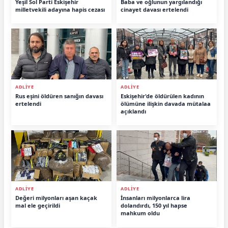
Yeşil Sol Parti Eskişehir
Baba ve oğlunun yargılandığı
milletvekili adayına hapis cezası
cinayet davası ertelendi
ADLİYE
ADLİYE
Rus eşini öldüren sanığın davası
Eskişehir'de öldürülen kadının
ertelendi
ölümüne ilişkin davada mütalaa
açıklandı
ADLİYE
ADLİYE
Değeri milyonları aşan kaçak
İnsanları milyonlarca lira
mal ele geçirildi
dolandırdı, 150 yıl hapse
mahkum oldu