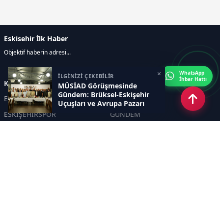
Eskisehir İlk Haber
Objektif haberin adresi...
×
WhatsApp
İLGİNİZİ ÇEKEBİLİR
İhbar Hattı
Kategoriler
MÜSİAD Görüşmesinde
Gündem: Brüksel-Eskişehir
ESKİŞEHİR
GENEL
Uçuşları ve Avrupa Pazarı
ESKİŞEHİRSPOR
GÜNDEM
KÜLTÜR SANAT
SPOR
EĞİTİM
Haberde insan
Asayiş
SİYASET
Politika
EKONOMİ
DİĞER
BİLİM
SAĞLIK
TARIM