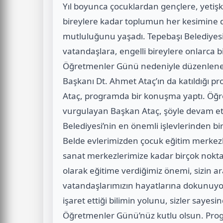
Yıl boyunca çocuklardan gençlere, yetişk
bireylere kadar toplumun her kesimine
mutluluğunu yaşadı. Tepebaşı Belediyesi’
vatandaşlara, engelli bireylere onlarca 
Öğretmenler Günü nedeniyle düzenlenen 
Başkanı Dt. Ahmet Ataç’ın da katıldığı
Ataç, programda bir konuşma yaptı. Öğre
vurgulayan Başkan Ataç, şöyle devam ett
Belediyesi’nin en önemli işlevlerinden bi
Belde evlerimizden çocuk eğitim merkezl
sanat merkezlerimize kadar birçok nokta
olarak eğitime verdiğimiz önemi, sizin arac
vatandaşlarımızın hayatlarına dokunuyo
işaret ettiği bilimin yolunu, sizler sayes
Öğretmenler Günü’nüz kutlu olsun. Pro