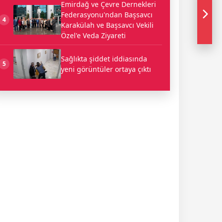
Emirdağ ve Çevre Dernekleri
Federasyonu'ndan Başsavcı
4
Karakülah ve Başsavcı Vekili
Özel'e Veda Ziyareti
Sağlıkta şiddet iddiasında
5
yeni görüntüler ortaya çıktı