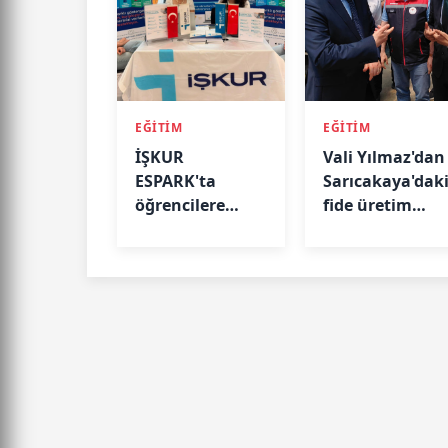
EĞİTİM
EĞİTİM
İŞKUR
Vali Yılmaz'dan
ESPARK'ta
Sarıcakaya'dak
öğrencilere
fide üretim
rehberlik ediyor
tesisine ziyaret