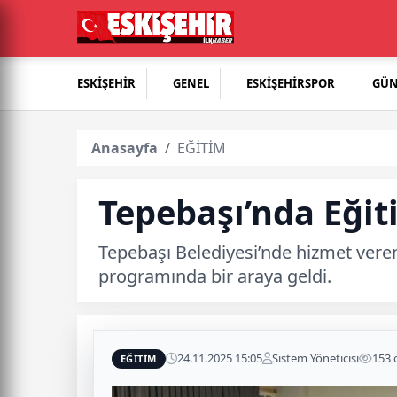
ESKİŞEHİR
GENEL
ESKİŞEHİRSPOR
GÜ
Anasayfa
EĞİTİM
Tepebaşı’nda Eği
Tepebaşı Belediyesi’nde hizmet vere
programında bir araya geldi.
24.11.2025 15:05
Sistem Yöneticisi
153
EĞİTİM