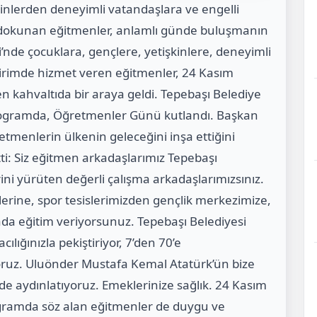
inlerden deneyimli vatandaşlara ve engelli
 dokunan eğitmenler, anlamlı günde buluşmanın
nde çocuklara, gençlere, yetişkinlere, deneyimli
birimde hizmet veren eğitmenler, 24 Kasım
kahvaltıda bir araya geldi. Tepebaşı Belediye
 programda, Öğretmenler Günü kutlandı. Başkan
tmenlerin ülkenin geleceğini inşa ettiğini
i: Siz eğitmen arkadaşlarımız Tepebaşı
rini yürüten değerli çalışma arkadaşlarımızsınız.
erine, spor tesislerimizden gençlik merkezimize,
da eğitim veriyorsunuz. Tepebaşı Belediyesi
ılığınızla pekiştiriyor, 7’den 70’e
ruz. Uluönder Mustafa Kemal Atatürk’ün bize
inde aydınlatıyoruz. Emeklerinize sağlık. 24 Kasım
gramda söz alan eğitmenler de duygu ve