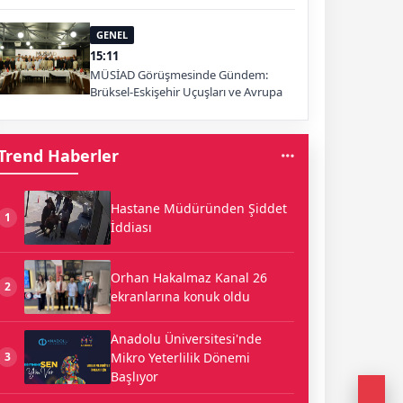
GENEL
15:11
MÜSİAD Görüşmesinde Gündem:
Brüksel-Eskişehir Uçuşları ve Avrupa
Pazarı
Trend Haberler
Hastane Müdüründen Şiddet
1
İddiası
Orhan Hakalmaz Kanal 26
2
ekranlarına konuk oldu
Anadolu Üniversitesi'nde
Mikro Yeterlilik Dönemi
3
Başlıyor