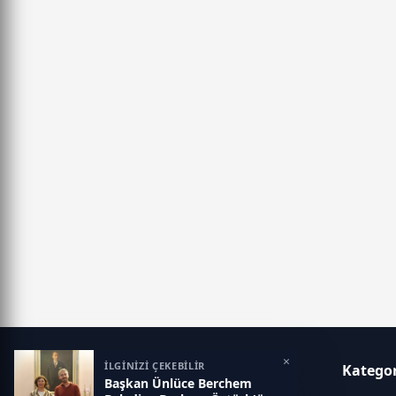
×
İLGİNİZİ ÇEKEBİLİR
Eskisehir İlk Haber
Kategor
Başkan Ünlüce Berchem