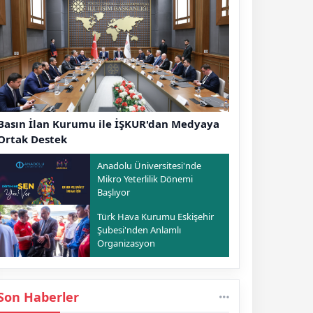
Basın İlan Kurumu ile İŞKUR'dan Medyaya
Ortak Destek
Anadolu Üniversitesi'nde
Mikro Yeterlilik Dönemi
Başlıyor
Türk Hava Kurumu Eskişehir
Şubesi'nden Anlamlı
Organizasyon
Son Haberler