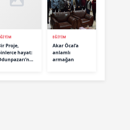
EĞİTİM
EĞİTİM
ir Proje,
Akar Öcal’a
binlerce hayat:
anlamlı
Odunpazarı’nda
armağan
çocukların
yarını
şekilleniyor