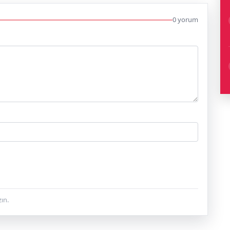
0 yorum
ın.