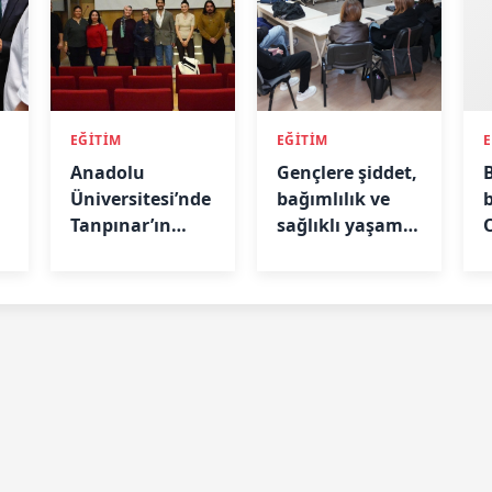
EĞİTİM
EĞİTİM
Anadolu
Gençlere şiddet,
B
i
Üniversitesi’nde
bağımlılık ve
Tanpınar’ın
sağlıklı yaşam
Eserine
farkındalığı
Psikolojik
Yaklaşım
Sunuldu