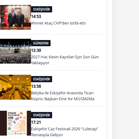
ESKİŞEHİR
14:53
Ahmet Ataç CHP’den istifa etti
GÜNDEM
12:30
2027 Hac Kesin Kayıtları İçin Son Gün
Yaklaşıyor
ESKİŞEHİR
13:58
Belçika ile Eskişehir Arasında Ticari
Köprü: Başkan Emir Kır MÜSİAD’da
ESKİŞEHİR
17:21
Eskişehir Caz Festivali 2026 “Lületaşı”
Temasıyla Geliyor