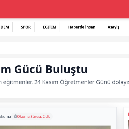
NDEM
SPOR
EĞİTİM
Haberde insan
Asayiş
tim Gücü Buluştu
n eğitmenler, 24 Kasım Öğretmenler Günü dolayıs
 okuma
Okuma Süresi: 2 dk