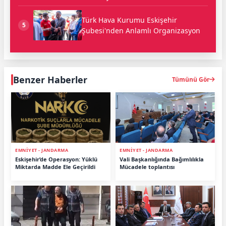
Türk Hava Kurumu Eskişehir
5
Şubesi'nden Anlamlı Organizasyon
Benzer Haberler
Tümünü Gör
EMNİYET - JANDARMA
EMNİYET - JANDARMA
Eskişehir’de Operasyon: Yüklü
Vali Başkanlığında Bağımlılıkla
Miktarda Madde Ele Geçirildi
Mücadele toplantısı