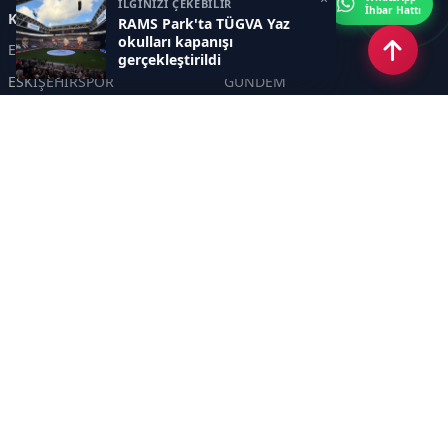
İLGİNİZİ ÇEKEBİLİR
İhbar Hattı
Kategoriler
RAMS Park'ta TÜGVA Yaz
okulları kapanışı
ESKİŞEHİR
GENEL
gerçekleştirildi
ESKİŞEHİRSPOR
GÜNDEM
KÜLTÜR SANAT
SPOR
EĞİTİM
Haberde insan
Asayiş
SİYASET
Politika
EKONOMİ
DİĞER
BİLİM
SAĞLIK
TARIM
ÇEVRE
OLAY
YAŞAM
TRAFİK
ADLİYE
DÜNYA
EMNİYET - JANDARMA
ETKİNLİKLER