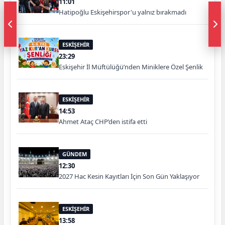
11:01
Hatipoğlu Eskişehirspor'u yalnız bırakmadı
ESKİŞEHİR
23:29
Eskişehir İl Müftülüğü’nden Miniklere Özel Şenlik
ESKİŞEHİR
14:53
Ahmet Ataç CHP’den istifa etti
GÜNDEM
12:30
2027 Hac Kesin Kayıtları İçin Son Gün Yaklaşıyor
ESKİŞEHİR
13:58