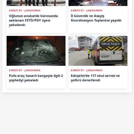
EMNİYET - JANDARMA
EMNİYET - JANDARMA
Oğlunun avukatlık bürosunda
İl Güvenlik ve Asayiş
saklanan FETÖ/PDY üyesi
Koordinasyon Toplantısı yapıldı
yakalandı
EMNİYET - JANDARMA
EMNİYET - JANDARMA
Polis araç hasarlı kavgayla ilgili 2
Eskişehir’de 117 okul servisi ve
şüpheliyi yakaladı
şoförü denetlendi