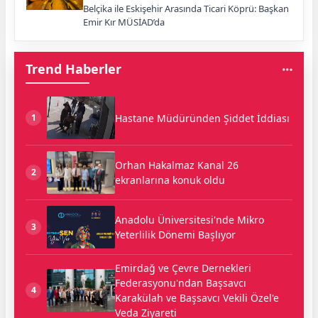
Belçika ile Eskişehir Arasında Ticari Köprü: Başkan
Emir Kır MÜSİAD’da
Trend Haberler
Hastane Müdüründen Şiddet İddiası
1
Orhan Hakalmaz Kanal 26
2
ekranlarına konuk oldu
Anadolu Üniversitesi'nde Mikro
3
Yeterlilik Dönemi Başlıyor
Emirdağ ve Çevre Dernekleri
Federasyonu'ndan Başsavcı
4
Karakülah ve Başsavcı Vekili Özel'e
Veda Ziyareti