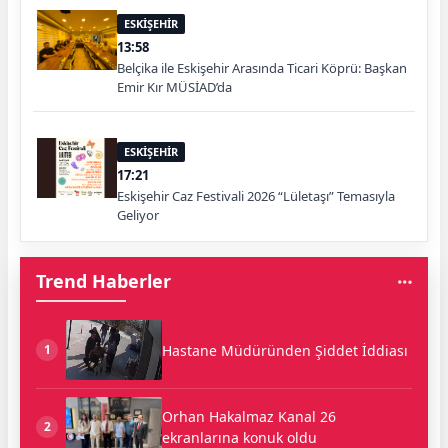
ESKİŞEHİR
13:58
Belçika ile Eskişehir Arasında Ticari Köprü: Başkan
Emir Kır MÜSİAD’da
ESKİŞEHİR
17:21
Eskişehir Caz Festivali 2026 “Lületaşı” Temasıyla
Geliyor
Trend Haberler
Hastane Müdüründen Şiddet İddiası
1
Orhan Hakalmaz Kanal 26
2
ekranlarına konuk oldu