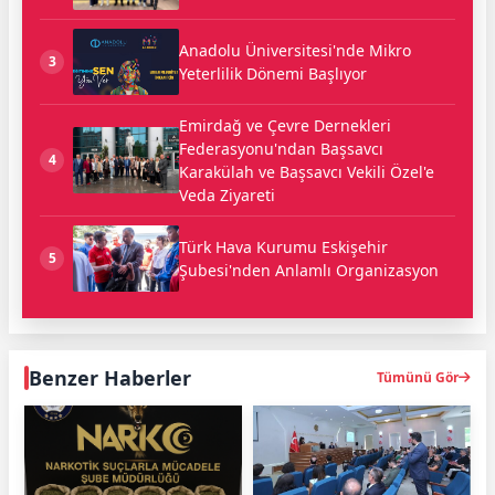
Anadolu Üniversitesi'nde Mikro
3
Yeterlilik Dönemi Başlıyor
Emirdağ ve Çevre Dernekleri
Federasyonu'ndan Başsavcı
4
Karakülah ve Başsavcı Vekili Özel'e
Veda Ziyareti
Türk Hava Kurumu Eskişehir
5
Şubesi'nden Anlamlı Organizasyon
Benzer Haberler
Tümünü Gör