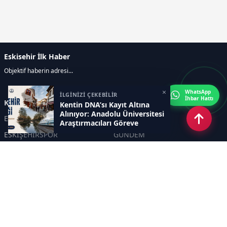
Eskisehir İlk Haber
Objektif haberin adresi...
×
WhatsApp
İLGİNİZİ ÇEKEBİLİR
İhbar Hattı
Kategoriler
Kentin DNA’sı Kayıt Altına
Alınıyor: Anadolu Üniversitesi
ESKİŞEHİR
GENEL
Araştırmacıları Göreve
Çağırıyor
ESKİŞEHİRSPOR
GÜNDEM
KÜLTÜR SANAT
SPOR
EĞİTİM
Haberde insan
Asayiş
SİYASET
Politika
EKONOMİ
DİĞER
BİLİM