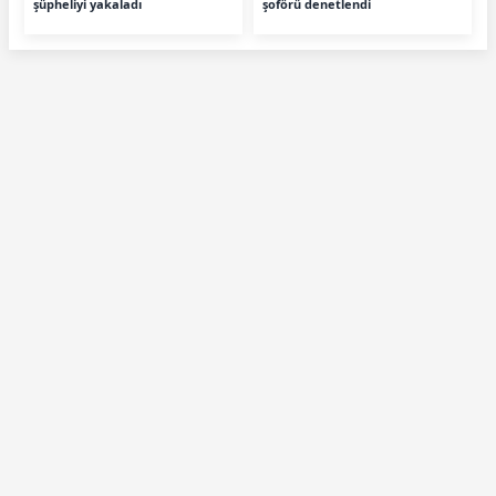
şüpheliyi yakaladı
şoförü denetlendi