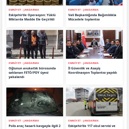
EMNİYET - JANDARMA
EMNİYET - JANDARMA
Eskişehir’de Operasyon: Yüklü
Vali Başkanlığında Bağımlılıkla
Miktarda Madde Ele Geçirildi
Mücadele toplantısı
EMNİYET - JANDARMA
EMNİYET - JANDARMA
Oğlunun avukatlık bürosunda
İl Güvenlik ve Asayiş
saklanan FETÖ/PDY üyesi
Koordinasyon Toplantısı yapıldı
yakalandı
EMNİYET - JANDARMA
EMNİYET - JANDARMA
Polis araç hasarlı kavgayla ilgili 2
Eskişehir’de 117 okul servisi ve