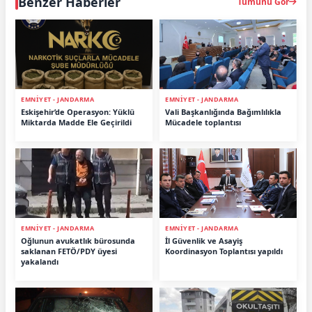
Benzer Haberler
Tümünü Gör
EMNİYET - JANDARMA
EMNİYET - JANDARMA
Eskişehir’de Operasyon: Yüklü
Vali Başkanlığında Bağımlılıkla
Miktarda Madde Ele Geçirildi
Mücadele toplantısı
EMNİYET - JANDARMA
EMNİYET - JANDARMA
Oğlunun avukatlık bürosunda
İl Güvenlik ve Asayiş
saklanan FETÖ/PDY üyesi
Koordinasyon Toplantısı yapıldı
yakalandı