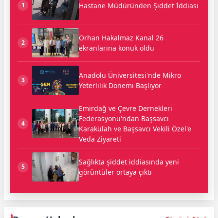
Hastane Müdüründen Şiddet İddiası
1
Orhan Hakalmaz Kanal 26
2
ekranlarına konuk oldu
Anadolu Üniversitesi'nde Mikro
3
Yeterlilik Dönemi Başlıyor
Emirdağ ve Çevre Dernekleri
Federasyonu'ndan Başsavcı
4
Karakülah ve Başsavcı Vekili Özel'e
Veda Ziyareti
Sağlıkta şiddet iddiasında yeni
5
görüntüler ortaya çıktı