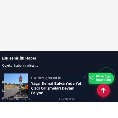
Eskisehir İlk Haber
Objektif haberin adresi...
×
WhatsApp
İLGİNİZİ ÇEKEBİLİR
İhbar Hattı
Kategoriler
Yaşar Kemal Bulvarı’nda Yol
Çizgi Çalışmaları Devam
ESKİŞEHİR
GENEL
Ediyor
ESKİŞEHİRSPOR
GÜNDEM
KÜLTÜR SANAT
SPOR
EĞİTİM
Haberde insan