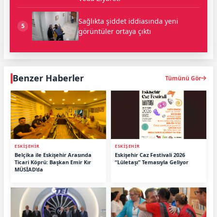
Sağlıkta şiddet iddiasında yeni
5
görüntüler ortaya çıktı
Benzer Haberler
Tümünü Gör
ESKİŞEHİR
ESKİŞEHİR
Belçika ile Eskişehir Arasında
Eskişehir Caz Festivali 2026
Ticari Köprü: Başkan Emir Kır
“Lületaşı” Temasıyla Geliyor
MÜSİAD’da