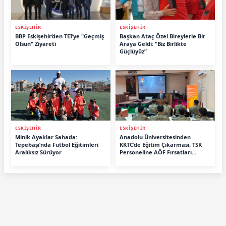
ESKİŞEHİR
ESKİŞEHİR
BBP Eskişehir’den TEI’ye "Geçmiş
Başkan Ataç Özel Bireylerle Bir
Olsun" Ziyareti
Araya Geldi: “Biz Birlikte
Güçlüyüz”
ESKİŞEHİR
ESKİŞEHİR
Minik Ayaklar Sahada:
Anadolu Üniversitesinden
Tepebaşı’nda Futbol Eğitimleri
KKTC’de Eğitim Çıkarması: TSK
Aralıksız Sürüyor
Personeline AÖF Fırsatları
Anlatıldı