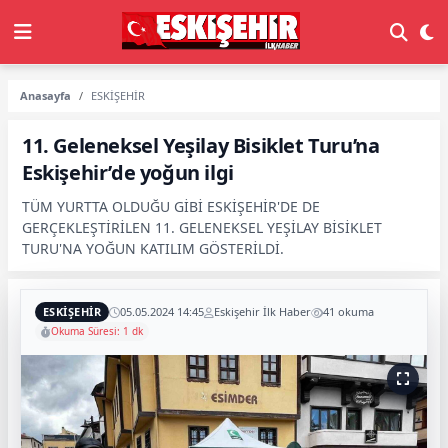
Anasayfa
ESKİŞEHİR
11. Geleneksel Yeşilay Bisiklet Turu’na
Eskişehir’de yoğun ilgi
TÜM YURTTA OLDUĞU GİBİ ESKİŞEHİR'DE DE
GERÇEKLEŞTİRİLEN 11. GELENEKSEL YEŞİLAY BİSİKLET
TURU'NA YOĞUN KATILIM GÖSTERİLDİ.
ESKİŞEHİR
05.05.2024 14:45
Eskişehir İlk Haber
41 okuma
Okuma Süresi: 1 dk