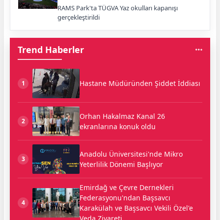
RAMS Park'ta TÜGVA Yaz okulları kapanışı
gerçekleştirildi
Trend Haberler
Hastane Müdüründen Şiddet İddiası
1
Orhan Hakalmaz Kanal 26
2
ekranlarına konuk oldu
Anadolu Üniversitesi'nde Mikro
3
Yeterlilik Dönemi Başlıyor
Emirdağ ve Çevre Dernekleri
Federasyonu'ndan Başsavcı
4
Karakülah ve Başsavcı Vekili Özel'e
Veda Ziyareti