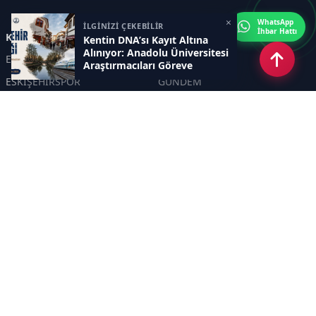
×
WhatsApp
İLGİNİZİ ÇEKEBİLİR
İhbar Hattı
Kategoriler
Kentin DNA’sı Kayıt Altına
Alınıyor: Anadolu Üniversitesi
ESKİŞEHİR
GENEL
Araştırmacıları Göreve
Çağırıyor
ESKİŞEHİRSPOR
GÜNDEM
KÜLTÜR SANAT
SPOR
EĞİTİM
Haberde insan
Asayiş
SİYASET
Politika
EKONOMİ
DİĞER
BİLİM
SAĞLIK
TARIM
ÇEVRE
OLAY
YAŞAM
TRAFİK
ADLİYE
DÜNYA
EMNİYET - JANDARMA
ETKİNLİKLER