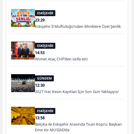
ESKİŞEHİR
23:29
Eskişehir İl Müftülüğü’nden Miniklere Özel Şenlik
ESKİŞEHİR
14:53
Ahmet Ataç CHP’den istifa etti
GÜNDEM
12:30
2027 Hac Kesin Kayıtları İçin Son Gün Yaklaşıyor
ESKİŞEHİR
13:58
Belçika ile Eskişehir Arasında Ticari Köprü: Başkan
Emir Kır MÜSİAD’da