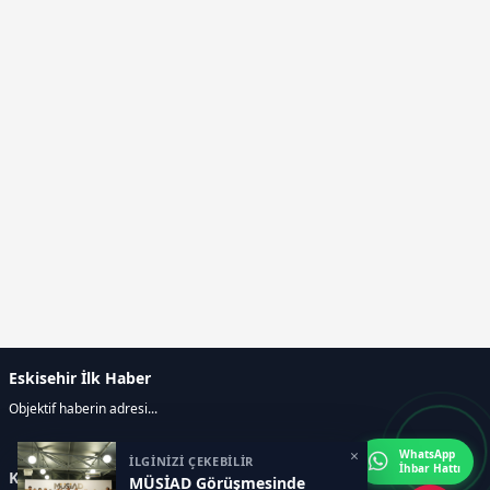
Eskisehir İlk Haber
Objektif haberin adresi...
×
WhatsApp
İLGİNİZİ ÇEKEBİLİR
İhbar Hattı
Kategoriler
MÜSİAD Görüşmesinde