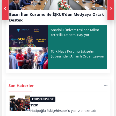
Basın İlan Kurumu ile İŞKUR'dan Medyaya Ortak
Destek
Anadolu Üniversitesi'nde Mikro
Yeterlilik Dönemi Başlıyor
Türk Hava Kurumu Eskişehir
Şubesi'nden Anlamlı Organizasyon
Son Haberler
ESKİŞEHİRSPOR
11:01
Hatipoğlu Eskişehirspor'u yalnız bırakmadı