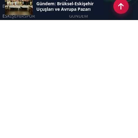
Gündem: Brüksel-Eskişehir
ESKİŞEHİR
GENEL
Uçuşları ve Avrupa Pazarı
ESKİŞEHİRSPOR
GÜNDEM
KÜLTÜR SANAT
SPOR
EĞİTİM
Haberde insan
Asayiş
SİYASET
Politika
EKONOMİ
DİĞER
BİLİM
SAĞLIK
TARIM
ÇEVRE
OLAY
YAŞAM
TRAFİK
ADLİYE
DÜNYA
EMNİYET - JANDARMA
ETKİNLİKLER
Sayfalar