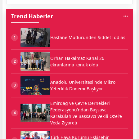
Trend Haberler
Hastane Müdüründen Şiddet İddiası
1
Orhan Hakalmaz Kanal 26
2
ekranlarına konuk oldu
Anadolu Üniversitesi'nde Mikro
3
Yeterlilik Dönemi Başlıyor
Emirdağ ve Çevre Dernekleri
Federasyonu'ndan Başsavcı
4
Karakülah ve Başsavcı Vekili Özel'e
Veda Ziyareti
Türk Hava Kurumu Eskişehir