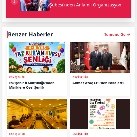
5
Şubesi'nden Anlamlı Organizasyon
Benzer Haberler
Tümünü Gör
ESKİŞEHİR
ESKİŞEHİR
Eskişehir İl Müftülüğü’nden
Ahmet Ataç CHP’den istifa etti
Miniklere Özel Şenlik
ESKİŞEHİR
ESKİŞEHİR