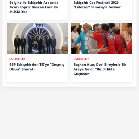
Belçika ile Eskişehir Arasında
Eskişehir Caz Festivali 2026
Ticari Köprü: Başkan Emir Kır
“Lületaşı” Temasıyla Geliyor
MÜSİAD’da
ESKİŞEHİR
ESKİŞEHİR
BBP Eskişehir’den TEI’ye "Geçmiş
Başkan Ataç Özel Bireylerle Bir
Olsun" Ziyareti
Araya Geldi: “Biz Birlikte
Güçlüyüz”