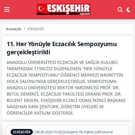
Anasayfa
ESKİŞEHİR
11. Her Yönüyle Eczacılık Sempozyumu
gerçekleştirildi
ANADOLU ÜNİVERSİTESİ ECZACILIK VE SAĞLIK KULÜBÜ
TARAFINDAN 11’İNCİSİ DÜZENLENEN “HER YÖNÜYLE
ECZACILIK SEMPOZYUMU” ÖĞRENCİ MERKEZİ NASRETTİN
HOCA SALONU’NDA GERÇEKLEŞTİRİLDİ. SEMPOZYUMA
ANADOLU ÜNİVERSİTESİ REKTÖR YARDIMCISI PROF. DR.
BETÜL DEMİRCİ, ECZACILIK FAKÜLTESİ DEKANI PROF. DR.
BÜLENT ERGUN, ESKİŞEHİR ECZACI ODASI İKİNCİ BAŞKANI
NAGEHAN KAYA ŞENTÜRK, ÖĞRETİM ÜYELERİ VE
ÖĞRENCİLER KATILIM GÖSTERDİ.
ESKİŞEHİR
06.05.2024 15:20
Eskişehir İlk Haber
49 okuma