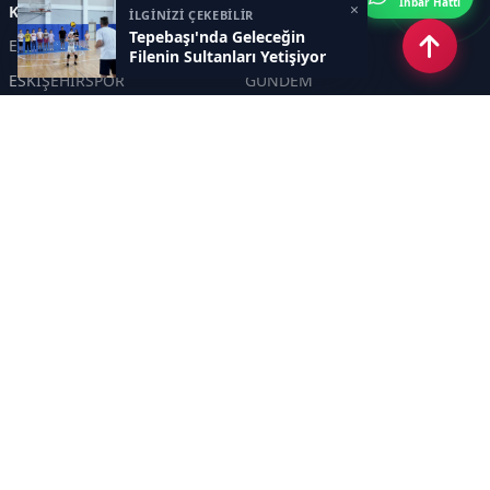
İhbar Hattı
×
Kategoriler
İLGİNİZİ ÇEKEBİLİR
Tepebaşı'nda Geleceğin
ESKİŞEHİR
GENEL
Filenin Sultanları Yetişiyor
ESKİŞEHİRSPOR
GÜNDEM
KÜLTÜR SANAT
SPOR
EĞİTİM
Haberde insan
Asayiş
SİYASET
Politika
EKONOMİ
DİĞER
BİLİM
SAĞLIK
TARIM
ÇEVRE
OLAY
YAŞAM
TRAFİK
ADLİYE
DÜNYA
EMNİYET - JANDARMA
ETKİNLİKLER