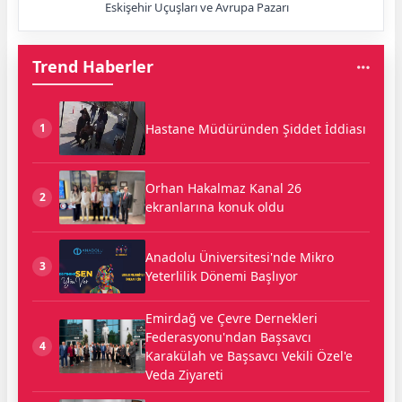
Eskişehir Uçuşları ve Avrupa Pazarı
Trend Haberler
Hastane Müdüründen Şiddet İddiası
1
Orhan Hakalmaz Kanal 26
2
ekranlarına konuk oldu
Anadolu Üniversitesi'nde Mikro
3
Yeterlilik Dönemi Başlıyor
Emirdağ ve Çevre Dernekleri
Federasyonu'ndan Başsavcı
4
Karakülah ve Başsavcı Vekili Özel'e
Veda Ziyareti