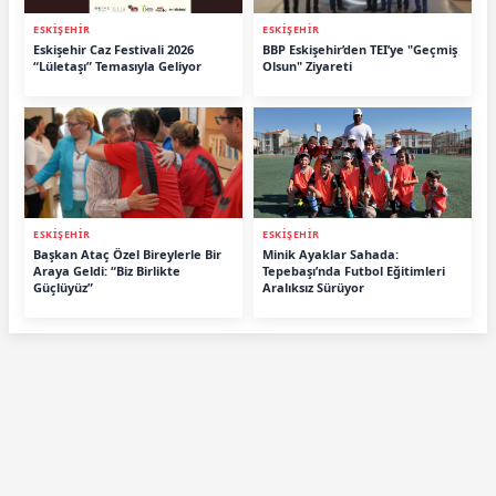
ESKİŞEHİR
ESKİŞEHİR
Eskişehir Caz Festivali 2026
BBP Eskişehir’den TEI’ye "Geçmiş
“Lületaşı” Temasıyla Geliyor
Olsun" Ziyareti
ESKİŞEHİR
ESKİŞEHİR
Başkan Ataç Özel Bireylerle Bir
Minik Ayaklar Sahada:
Araya Geldi: “Biz Birlikte
Tepebaşı’nda Futbol Eğitimleri
Güçlüyüz”
Aralıksız Sürüyor