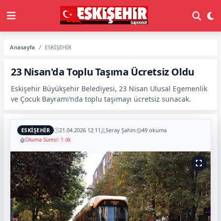
Anasayfa
ESKİŞEHİR
23 Nisan'da Toplu Taşıma Ücretsiz Oldu
Eskişehir Büyükşehir Belediyesi, 23 Nisan Ulusal Egemenlik
ve Çocuk Bayramı’nda toplu taşımayı ücretsiz sunacak.
ESKİŞEHİR
21.04.2026 12:11
Seray Şahin
49 okuma
Okuma Süresi: 1 dk