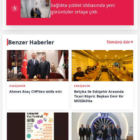
Sağlıkta şiddet iddiasında yeni
5
görüntüler ortaya çıktı
Benzer Haberler
Tümünü Gör
ESKİŞEHİR
ESKİŞEHİR
Ahmet Ataç CHP’den istifa etti
Belçika ile Eskişehir Arasında
Ticari Köprü: Başkan Emir Kır
MÜSİAD’da