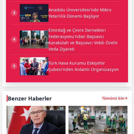
Anadolu Üniversitesi'nde Mikro
3
Yeterlilik Dönemi Başlıyor
Emirdağ ve Çevre Dernekleri
Federasyonu'ndan Başsavcı
4
Karakülah ve Başsavcı Vekili Özel'e
Veda Ziyareti
Türk Hava Kurumu Eskişehir
5
Şubesi'nden Anlamlı Organizasyon
Benzer Haberler
Tümünü Gör