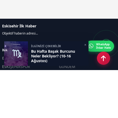
Eskisehir İlk Haber
Objektif haberin adresi...
×
WhatsApp
İLGİNİZİ ÇEKEBİLİR
İhbar Hattı
Kategoriler
Bu Hafta Başak Burcunu
Neler Bekliyor? (10-16
ESKİŞEHİR
GENEL
Ağustos)
ESKİŞEHİRSPOR
GÜNDEM
KÜLTÜR SANAT
SPOR
EĞİTİM
Haberde insan
Asayiş
SİYASET
Politika
EKONOMİ
DİĞER
BİLİM
SAĞLIK
TARIM