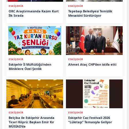
ESKİŞEHİR
ESKİŞEHİR
ORC Araştırmasında Kazım Kurt
Tepebaşı Belediyesi Temizlik
İlk Sırada
Mesaisini Sürdürüyor
ESKİŞEHİR
ESKİŞEHİR
Eskişehir İl Müftülüğü’nden
Ahmet Ataç CHP’den istifa etti
Miniklere Özel Şenlik
ESKİŞEHİR
ESKİŞEHİR
Belçika ile Eskişehir Arasında
Eskişehir Caz Festivali 2026
Ticari Köprü: Başkan Emir Kır
“Lületaşı” Temasıyla Geliyor
MÜSİAD’da