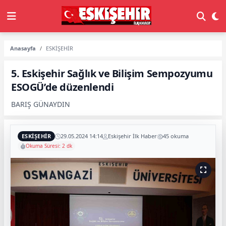
Anasayfa
ESKİŞEHİR
5. Eskişehir Sağlık ve Bilişim Sempozyumu
ESOGÜ’de düzenlendi
BARIŞ GÜNAYDIN
ESKİŞEHİR
29.05.2024 14:14
Eskişehir İlk Haber
45 okuma
Okuma Süresi: 2 dk