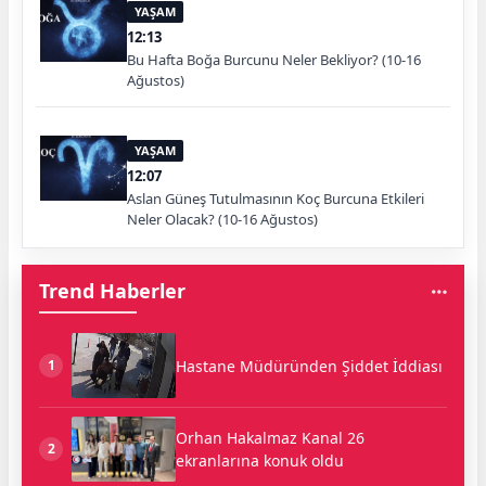
YAŞAM
12:13
Bu Hafta Boğa Burcunu Neler Bekliyor? (10-16
Ağustos)
YAŞAM
12:07
Aslan Güneş Tutulmasının Koç Burcuna Etkileri
Neler Olacak? (10-16 Ağustos)
Trend Haberler
Hastane Müdüründen Şiddet İddiası
1
Orhan Hakalmaz Kanal 26
2
ekranlarına konuk oldu