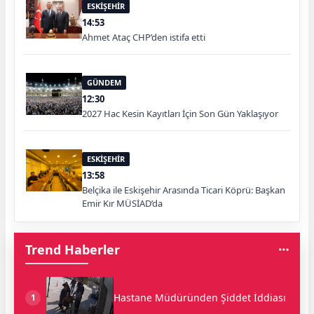
ESKİŞEHİR
14:53
Ahmet Ataç CHP’den istifa etti
GÜNDEM
12:30
2027 Hac Kesin Kayıtları İçin Son Gün Yaklaşıyor
ESKİŞEHİR
13:58
Belçika ile Eskişehir Arasında Ticari Köprü: Başkan
Emir Kır MÜSİAD’da
Trend Haberler
Hastane Müdüründen Şiddet İddiası
1