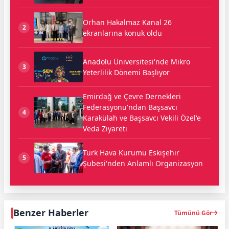
Orhan Hakalmaz Kanal 26
2
ekranlarına konuk oldu
Anadolu Üniversitesi'nde Mikro
3
Yeterlilik Dönemi Başlıyor
Emirdağ ve Çevre Dernekleri
Federasyonu'ndan Başsavcı
4
Karakülah ve Başsavcı Vekili Özel'e
Veda Ziyareti
Türk Hava Kurumu Eskişehir
5
Şubesi'nden Anlamlı Organizasyon
Benzer Haberler
Tümünü Gör