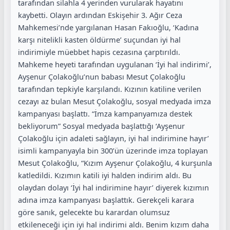
tarafından silahla 4 yerinden vurularak hayatını
kaybetti. Olayın ardından Eskişehir 3. Ağır Ceza
Mahkemesi’nde yargılanan Hasan Fakıoğlu, ‘Kadına
karşı nitelikli kasten öldürme’ suçundan iyi hal
indirimiyle müebbet hapis cezasına çarptırıldı.
Mahkeme heyeti tarafından uygulanan ‘İyi hal indirimi’,
Ayşenur Çolakoğlu’nun babası Mesut Çolakoğlu
tarafından tepkiyle karşılandı. Kızının katiline verilen
cezayı az bulan Mesut Çolakoğlu, sosyal medyada imza
kampanyası başlattı. “İmza kampanyamıza destek
bekliyorum” Sosyal medyada başlattığı ‘Ayşenur
Çolakoğlu için adaleti sağlayın, iyi hal indirimine hayır’
isimli kampanyayla bin 300’ün üzerinde imza toplayan
Mesut Çolakoğlu, “Kızım Ayşenur Çolakoğlu, 4 kurşunla
katledildi. Kızımın katili iyi halden indirim aldı. Bu
olaydan dolayı ‘İyi hal indirimine hayır’ diyerek kızımın
adına imza kampanyası başlattık. Gerekçeli karara
göre sanık, gelecekte bu karardan olumsuz
etkileneceği için iyi hal indirimi aldı. Benim kızım daha