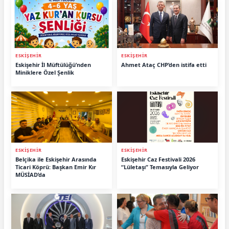
ESKİŞEHİR
ESKİŞEHİR
Eskişehir İl Müftülüğü’nden
Ahmet Ataç CHP’den istifa etti
Miniklere Özel Şenlik
ESKİŞEHİR
ESKİŞEHİR
Belçika ile Eskişehir Arasında
Eskişehir Caz Festivali 2026
Ticari Köprü: Başkan Emir Kır
“Lületaşı” Temasıyla Geliyor
MÜSİAD’da