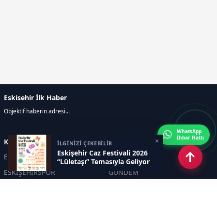
Eskisehir İlk Haber
Objektif haberin adresi...
WhatsApp
İhbar Hattı
×
Kategoriler
İLGİNİZİ ÇEKEBİLİR
Eskişehir Caz Festivali 2026
ESKİŞEHİR
GENEL
“Lületaşı” Temasıyla Geliyor
ESKİŞEHİRSPOR
GÜNDEM
KÜLTÜR SANAT
SPOR
EĞİTİM
Haberde insan