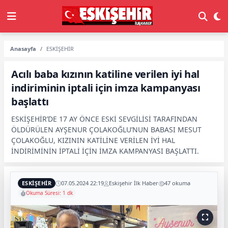
Anasayfa
ESKİŞEHİR
Acılı baba kızının katiline verilen iyi hal
indiriminin iptali için imza kampanyası
başlattı
ESKİŞEHİR’DE 17 AY ÖNCE ESKİ SEVGİLİSİ TARAFINDAN
ÖLDÜRÜLEN AYŞENUR ÇOLAKOĞLU’NUN BABASI MESUT
ÇOLAKOĞLU, KIZININ KATİLİNE VERİLEN İYİ HAL
İNDİRİMİNİN İPTALİ İÇİN İMZA KAMPANYASI BAŞLATTI.
ESKİŞEHİR
07.05.2024 22:19
Eskişehir İlk Haber
47 okuma
Okuma Süresi: 1 dk