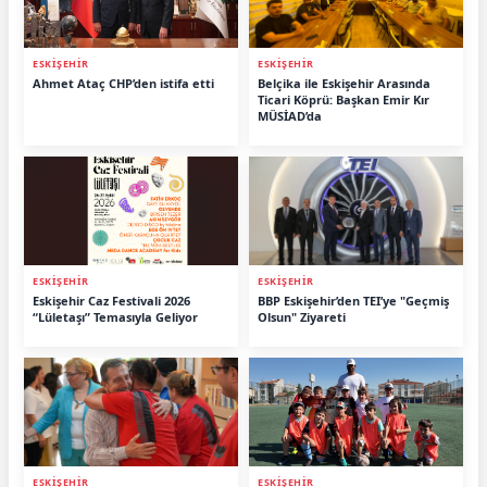
ESKİŞEHİR
ESKİŞEHİR
Ahmet Ataç CHP’den istifa etti
Belçika ile Eskişehir Arasında
Ticari Köprü: Başkan Emir Kır
MÜSİAD’da
ESKİŞEHİR
ESKİŞEHİR
Eskişehir Caz Festivali 2026
BBP Eskişehir’den TEI’ye "Geçmiş
“Lületaşı” Temasıyla Geliyor
Olsun" Ziyareti
ESKİŞEHİR
ESKİŞEHİR