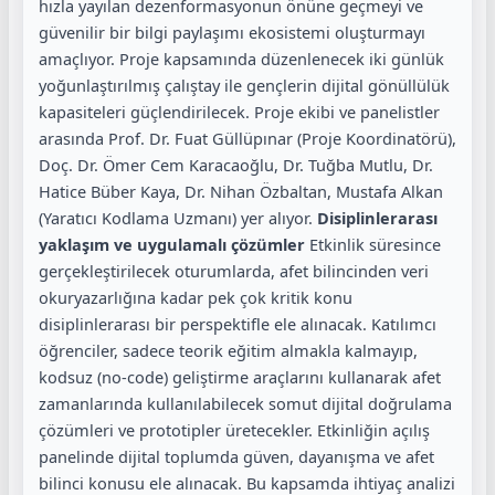
hızla yayılan dezenformasyonun önüne geçmeyi ve
güvenilir bir bilgi paylaşımı ekosistemi oluşturmayı
amaçlıyor. Proje kapsamında düzenlenecek iki günlük
yoğunlaştırılmış çalıştay ile gençlerin dijital gönüllülük
kapasiteleri güçlendirilecek. Proje ekibi ve panelistler
arasında Prof. Dr. Fuat Güllüpınar (Proje Koordinatörü),
Doç. Dr. Ömer Cem Karacaoğlu, Dr. Tuğba Mutlu, Dr.
Hatice Büber Kaya, Dr. Nihan Özbaltan, Mustafa Alkan
(Yaratıcı Kodlama Uzmanı) yer alıyor.
Disiplinlerarası
yaklaşım ve uygulamalı çözümler
Etkinlik süresince
gerçekleştirilecek oturumlarda, afet bilincinden veri
okuryazarlığına kadar pek çok kritik konu
disiplinlerarası bir perspektifle ele alınacak. Katılımcı
öğrenciler, sadece teorik eğitim almakla kalmayıp,
kodsuz (no-code) geliştirme araçlarını kullanarak afet
zamanlarında kullanılabilecek somut dijital doğrulama
çözümleri ve prototipler üretecekler. Etkinliğin açılış
panelinde
dijital toplumda güven, dayanışma ve afet
bilinci konusu ele alınacak. Bu kapsamda ihtiyaç analizi