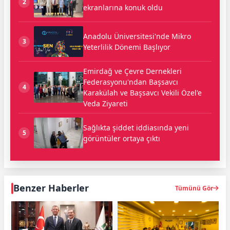
2
ekranlarına konuk oldu
Anadolu Üniversitesi'nde Mikro
3
Yeterlilik Dönemi Başlıyor
Emirdağ ve Çevre Dernekleri
Federasyonu'ndan Başsavcı
4
Karakülah ve Başsavcı Vekili Özel'e
Veda Ziyareti
Sağlıkta şiddet iddiasında yeni
5
görüntüler ortaya çıktı
Benzer Haberler
Tümünü Gör