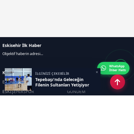
Eskisehir İlk Haber
Objektif haberin adresi...
WhatsApp
İhbar Hattı
×
Kategoriler
İLGİNİZİ ÇEKEBİLİR
Tepebaşı'nda Geleceğin
ESKİŞEHİR
GENEL
Filenin Sultanları Yetişiyor
ESKİŞEHİRSPOR
GÜNDEM
KÜLTÜR SANAT
SPOR
EĞİTİM
Haberde insan
Asayiş
SİYASET
Politika
EKONOMİ