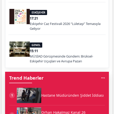
ESKİŞEHİR
17:21
Eskişehir Caz Festivali 2026 “Lületaşı” Temasıyla
Geliyor
GENEL
15:11
MÜSİAD Görüşmesinde Gündem: Brüksel-
Eskişehir Uçuşları ve Avrupa Pazarı
Trend Haberler
Hastane Müdüründen Şiddet İddiası
1
Orhan Hakalmaz Kanal 26