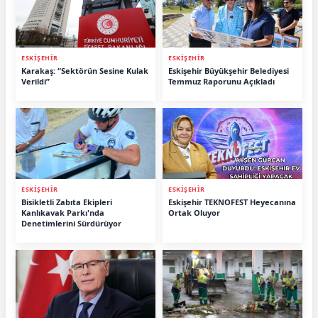
ESKİŞEHİR
ESKİŞEHİR
Karakaş: “Sektörün Sesine Kulak
Eskişehir Büyükşehir Belediyesi
Verildi”
Temmuz Raporunu Açıkladı
ESKİŞEHİR
ESKİŞEHİR
Bisikletli Zabıta Ekipleri
Eskişehir TEKNOFEST Heyecanına
Kanlıkavak Parkı'nda
Ortak Oluyor
Denetimlerini Sürdürüyor