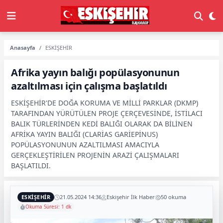
Anasayfa
ESKİŞEHİR
Afrika yayın balığı popülasyonunun
azaltılması için çalışma başlatıldı
ESKİŞEHİR'DE DOĞA KORUMA VE MİLLİ PARKLAR (DKMP)
TARAFINDAN YÜRÜTÜLEN PROJE ÇERÇEVESİNDE, İSTİLACI
BALIK TÜRLERİNDEN KEDİ BALIĞI OLARAK DA BİLİNEN
AFRİKA YAYIN BALIĞI (CLARİAS GARİEPİNUS)
POPÜLASYONUNUN AZALTILMASI AMACIYLA
GERÇEKLEŞTİRİLEN PROJENİN ARAZİ ÇALIŞMALARI
BAŞLATILDI.
ESKİŞEHİR
21.05.2024 14:36
Eskişehir İlk Haber
50 okuma
Okuma Süresi: 1 dk