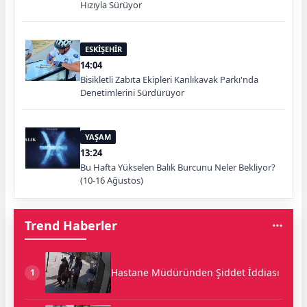
Hızıyla Sürüyor
ESKİŞEHİR
14:04
Bisikletli Zabıta Ekipleri Kanlıkavak Parkı'nda
Denetimlerini Sürdürüyor
YAŞAM
13:24
Bu Hafta Yükselen Balık Burcunu Neler Bekliyor?
(10-16 Ağustos)
Trend Haberler
Hastane Müdüründen Şiddet İddiası
1