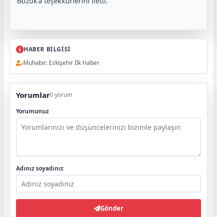
Bozok’a teşekkürlerini iletti.
HABER BİLGİSİ
Muhabir: Eskişehir İlk Haber
Yorumlar
0 yorum
Yorumunuz
Adınız soyadınız
Gönder