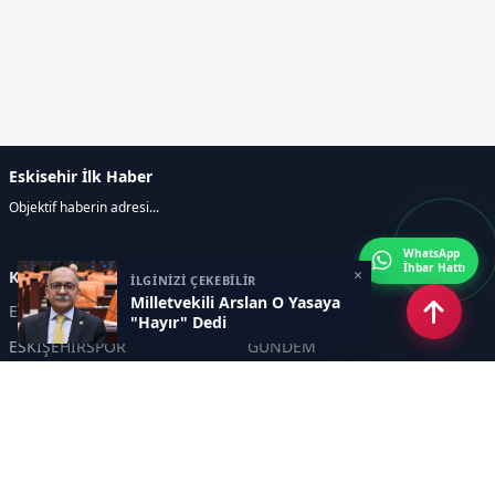
Eskisehir İlk Haber
Objektif haberin adresi...
WhatsApp
İhbar Hattı
×
Kategoriler
İLGİNİZİ ÇEKEBİLİR
Milletvekili Arslan O Yasaya
ESKİŞEHİR
GENEL
"Hayır" Dedi
ESKİŞEHİRSPOR
GÜNDEM
KÜLTÜR SANAT
SPOR
EĞİTİM
Haberde insan
Asayiş
SİYASET
Politika
EKONOMİ