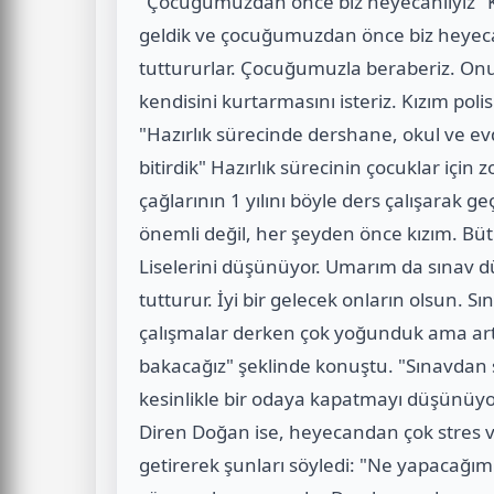
"Çocuğumuzdan önce biz heyecanlıyız" K
geldik ve çocuğumuzdan önce biz heyecanlı
tuttururlar. Çocuğumuzla beraberiz. On
kendisini kurtarmasını isteriz. Kızım poli
"Hazırlık sürecinde dershane, okul ve e
bitirdik" Hazırlık sürecinin çocuklar için 
çağlarının 1 yılını böyle ders çalışarak 
önemli değil, her şeyden önce kızım. Büt
Liselerini düşünüyor. Umarım da sınav dü
tutturur. İyi bir gelecek onların olsun. 
çalışmalar derken çok yoğunduk ama art
bakacağız" şeklinde konuştu. "Sınavdan 
kesinlikle bir odaya kapatmayı düşünüyor
Diren Doğan ise, heyecandan çok stres 
getirerek şunları söyledi: "Ne yapacağ