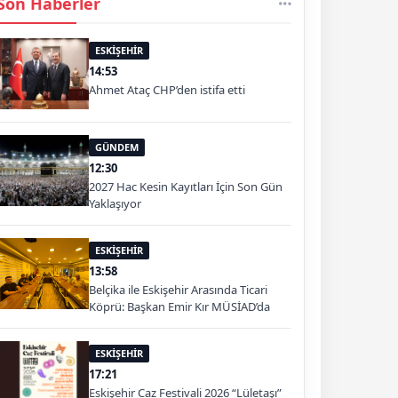
Son Haberler
ESKİŞEHİR
14:53
Ahmet Ataç CHP’den istifa etti
GÜNDEM
12:30
2027 Hac Kesin Kayıtları İçin Son Gün
Yaklaşıyor
ESKİŞEHİR
13:58
Belçika ile Eskişehir Arasında Ticari
Köprü: Başkan Emir Kır MÜSİAD’da
ESKİŞEHİR
17:21
Eskişehir Caz Festivali 2026 “Lületaşı”