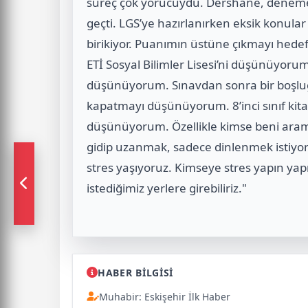
süreç çok yorucuydu. Dershane, deneme 
geçti. LGS’ye hazırlanırken eksik konula
birikiyor. Puanımın üstüne çıkmayı hedefl
ETİ Sosyal Bilimler Lisesi’ni düşünüyoru
düşünüyorum. Sınavdan sonra bir boşluğu
kapatmayı düşünüyorum. 8’inci sınıf ki
düşünüyorum. Özellikle kimse beni aramas
gidip uzanmak, sadece dinlenmek istiyoru
stres yaşıyoruz. Kimseye stres yapın ya
istediğimiz yerlere girebiliriz."
HABER BİLGİSİ
Muhabir: Eskişehir İlk Haber