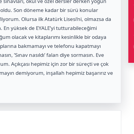
sınavları, okul ve özel dersler derken yoğun
r oldu. Son döneme kadar bir sürü konular
iyorum. Olursa ilk Atatürk Lisesi’ni, olmazsa da
m. En yüksek de EYALE’yi tutturabileceğimi
m olacak ve kitaplarımı kesinlikle bir odaya
taplarına bakmamayı ve telefonu kapatmayı
ın, ’Sınav nasıldı’ falan diye sormasın. Eve
m. Açıkçası hepimiz için zor bir süreçti ve çok
pmayın demiyorum, inşallah hepimiz başarırız ve