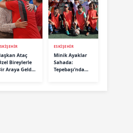
SKİŞEHİR
ESKİŞEHİR
Başkan Ataç
Minik Ayaklar
zel Bireylerle
Sahada:
Bir Araya Geldi:
Tepebaşı’nda
Biz Birlikte
Futbol
Güçlüyüz”
Eğitimleri
Aralıksız
Sürüyor