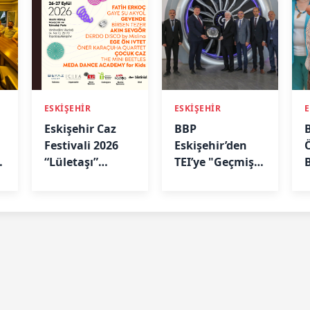
ESKİŞEHİR
ESKİŞEHİR
E
Eskişehir Caz
BBP
Festivali 2026
Eskişehir’den
Ö
“Lületaşı”
TEI’ye "Geçmiş
Temasıyla
Olsun" Ziyareti
“
Geliyor