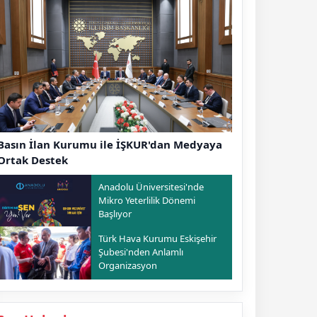
Basın İlan Kurumu ile İŞKUR'dan Medyaya
Ortak Destek
Anadolu Üniversitesi'nde
Mikro Yeterlilik Dönemi
Başlıyor
Türk Hava Kurumu Eskişehir
Şubesi'nden Anlamlı
Organizasyon