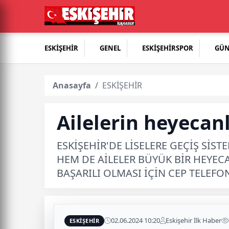
ESKİŞEHİR
GENEL
ESKİŞEHİRSPOR
GÜ
Anasayfa
ESKİŞEHİR
Ailelerin heyecanl
ESKİŞEHİR'DE LİSELERE GEÇİŞ SİS
HEM DE AİLELER BÜYÜK BİR HEYEC
BAŞARILI OLMASI İÇİN CEP TELEF
02.06.2024 10:20
Eskişehir İlk Haber
ESKİŞEHİR