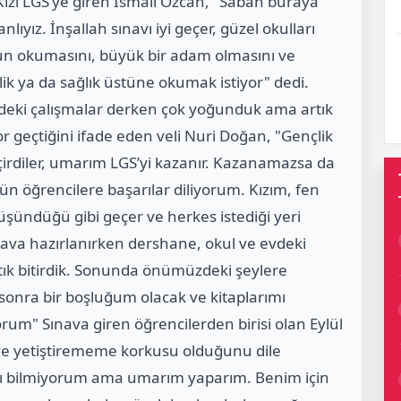
ızı LGS’ye giren İsmail Özcan, "Sabah buraya
yız. İnşallah sınavı iyi geçer, güzel okulları
un okumasını, büyük bir adam olmasını ve
slik ya da sağlık üstüne okumak istiyor" dedi.
vdeki çalışmalar derken çok yoğunduk ama artık
zor geçtiğini ifade eden veli Nuri Doğan, "Gençlik
geçirdiler, umarım LGS’yi kazanır. Kazanamazsa da
ün öğrencilere başarılar diliyorum. Kızım, fen
şündüğü gibi geçer ve herkes istediği yeri
Sınava hazırlanırken dershane, okul ve evdeki
ık bitirdik. Sonunda önümüzdeki şeylere
sonra bir boşluğum olacak ve kitaplarımı
um" Sınava giren öğrencilerden birisi olan Eylül
ve yetiştirememe korkusu olduğunu dile
ımı bilmiyorum ama umarım yaparım. Benim için