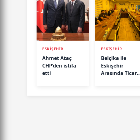
ESKİŞEHİR
ESKİŞEHİR
Ahmet Ataç
Belçika ile
CHP’den istifa
Eskişehir
etti
Arasında Ticari
Köprü: Başkan
Emir Kır
MÜSİAD’da