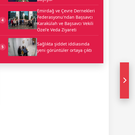
Emirdağ ve Çevre Dernekleri
Federasyonu'ndan Başsavcı
4
Karakülah ve Başsavcı Vekili
Özel'e Veda Ziyareti
Sağlıkta şiddet iddiasında
5
yeni görüntüler ortaya çıktı