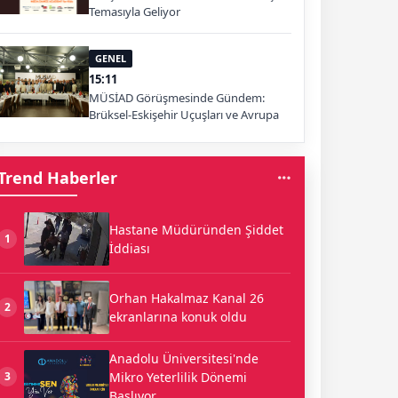
Temasıyla Geliyor
GENEL
15:11
MÜSİAD Görüşmesinde Gündem:
Brüksel-Eskişehir Uçuşları ve Avrupa
Pazarı
Trend Haberler
Hastane Müdüründen Şiddet
1
İddiası
Orhan Hakalmaz Kanal 26
2
ekranlarına konuk oldu
Anadolu Üniversitesi'nde
Mikro Yeterlilik Dönemi
3
Başlıyor