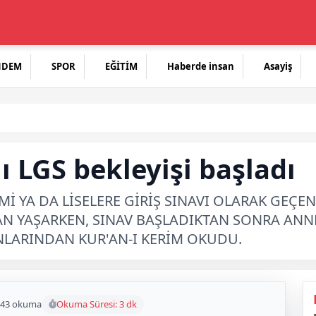
NDEM
SPOR
EĞİTİM
Haberde insan
Asayiş
ı LGS bekleyişi başladı
TEMİ YA DA LİSELERE GİRİŞ SINAVI OLARAK GEÇ
AN YAŞARKEN, SINAV BAŞLADIKTAN SONRA ANN
ONLARINDAN KUR'AN-I KERİM OKUDU.
43 okuma
Okuma Süresi: 3 dk