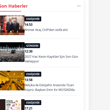
Son Haberler
ESKİŞEHİR
14:53
Ahmet Ataç CHP’den istifa etti
GÜNDEM
12:30
2027 Hac Kesin Kayıtları İçin Son Gün
Yaklaşıyor
ESKİŞEHİR
13:58
Belçika ile Eskişehir Arasında Ticari
Köprü: Başkan Emir Kır MÜSİAD’da
ESKİŞEHİR
17:21