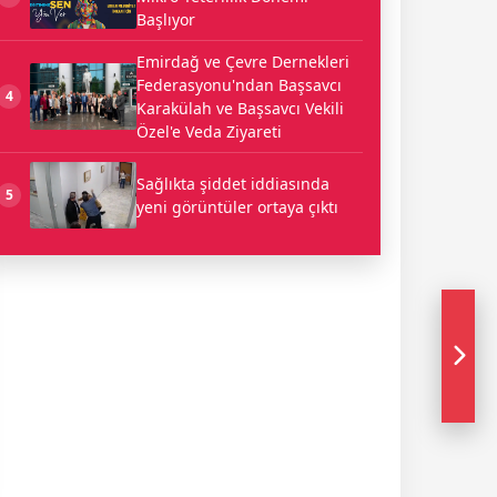
Başlıyor
Emirdağ ve Çevre Dernekleri
Federasyonu'ndan Başsavcı
4
Karakülah ve Başsavcı Vekili
Özel'e Veda Ziyareti
Sağlıkta şiddet iddiasında
5
yeni görüntüler ortaya çıktı