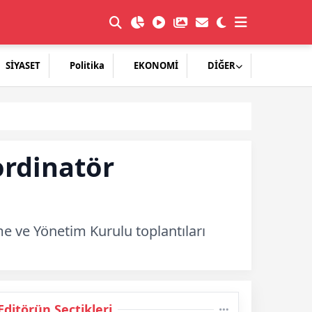
SİYASET
Politika
EKONOMİ
DİĞER
ordinatör
me ve Yönetim Kurulu toplantıları
Editörün Seçtikleri