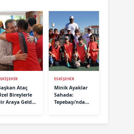
SKİŞEHİR
ESKİŞEHİR
Başkan Ataç
Minik Ayaklar
zel Bireylerle
Sahada:
Bir Araya Geldi:
Tepebaşı’nda
Biz Birlikte
Futbol
Güçlüyüz”
Eğitimleri
Aralıksız
Sürüyor