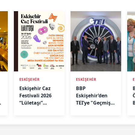
ESKİŞEHİR
ESKİŞEHİR
E
Eskişehir Caz
BBP
Festivali 2026
Eskişehir’den
Ö
“Lületaşı”
TEI’ye "Geçmiş
Temasıyla
Olsun" Ziyareti
“
Geliyor