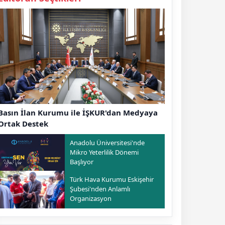
Basın İlan Kurumu ile İŞKUR'dan Medyaya
Ortak Destek
Anadolu Üniversitesi'nde
Mikro Yeterlilik Dönemi
Başlıyor
Türk Hava Kurumu Eskişehir
Şubesi'nden Anlamlı
Organizasyon