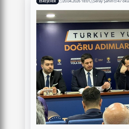
20.04.2026 18:01
Seray Şahin
47 ok
ESKİŞEHİR