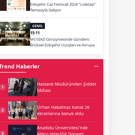
Eskişehir Caz Festivali 2026 “Lületaşı”
Temasıyla Geliyor
GENEL
15:11
MÜSİAD Görüşmesinde Gündem:
Brüksel-Eskişehir Uçuşları ve Avrupa
Pazarı
Trend Haberler
Hastane Müdüründen Şiddet
1
İddiası
Orhan Hakalmaz Kanal 26
2
ekranlarına konuk oldu
Anadolu Üniversitesi'nde
Mikro Yeterlilik Dönemi
3