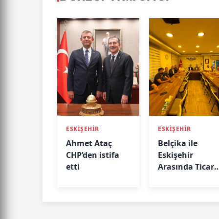
ESKİŞEHİR
ESKİŞEHİR
Ahmet Ataç
Belçika ile
CHP’den istifa
Eskişehir
etti
Arasında Ticari
Köprü: Başkan
Emir Kır
MÜSİAD’da