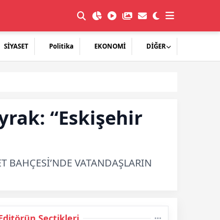
SİYASET
Politika
EKONOMİ
DİĞER
yrak: “Eskişehir
LET BAHÇESİ’NDE VATANDAŞLARIN
Editörün Seçtikleri