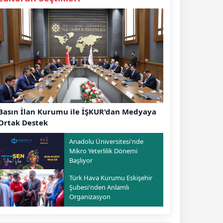
Basın İlan Kurumu ile İŞKUR'dan Medyaya
Ortak Destek
Anadolu Üniversitesi'nde
Mikro Yeterlilik Dönemi
Başlıyor
Türk Hava Kurumu Eskişehir
Şubesi'nden Anlamlı
Organizasyon