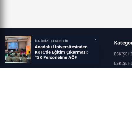
×
İLGİNİZİ ÇEKEBİLİR
Eskisehir İlk Haber
Kategor
Anadolu Üniversitesinden
KKTC’de Eğitim Çıkarması:
Objektif haberin adresi...
ESKİŞEH
TSK Personeline AÖF
Fırsatları Anlatıldı
ESKİŞEH
KÜLTÜR 
EĞİTİM
Asayiş
Politika
DİĞER
SAĞLIK
ÇEVRE