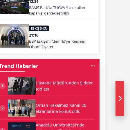
12:24
RAMS Park'ta TÜGVA Yaz okulları
kapanışı gerçekleştirildi
ESKİŞEHİR
21:10
BBP Eskişehir’den TEI’ye "Geçmiş
Olsun" Ziyareti
Trend Haberler
Hastane Müdüründen Şiddet
1
İddiası
Orhan Hakalmaz Kanal 26
2
ekranlarına konuk oldu
Anadolu Üniversitesi'nde