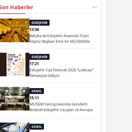
Son Haberler
ESKİŞEHİR
13:58
Belçika ile Eskişehir Arasında Ticari
Köprü: Başkan Emir Kır MÜSİAD’da
ESKİŞEHİR
17:21
Eskişehir Caz Festivali 2026 “Lületaşı”
Temasıyla Geliyor
GENEL
15:11
MÜSİAD Görüşmesinde Gündem:
Brüksel-Eskişehir Uçuşları ve Avrupa
Pazarı
GENEL