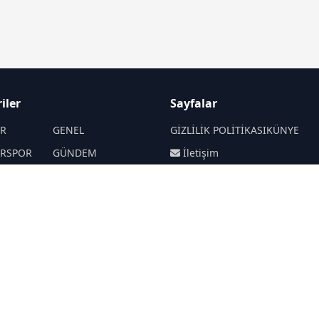
iler
Sayfalar
İR
GENEL
GİZLİLİK POLİTİKASI
KÜNYE
İRSPOR
GÜNDEM
İletişim
SANAT
SPOR
RSS
Sitemap
Haberde insan
SİYASET
EKONOMİ
BİLİM
TARIM
OLAY