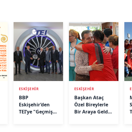
ESKİŞEHİR
ESKİŞEHİR
E
BBP
Başkan Ataç
Eskişehir’den
Özel Bireylerle
TEI’ye "Geçmiş
Bir Araya Geldi:
Olsun" Ziyareti
“Biz Birlikte
Güçlüyüz”