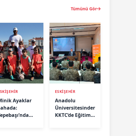
Tümünü Gör
SKİŞEHİR
ESKİŞEHİR
Minik Ayaklar
Anadolu
Sahada:
Üniversitesinden
Tepebaşı’nda
KKTC’de Eğitim
Futbol
Çıkarması: TSK
Eğitimleri
Personeline AÖF