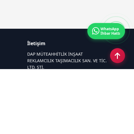
WhatsApp
İhbar Hattı
İletişim
DAP MÜTEAHHİTLİK İNŞAAT
REKLAMCILIK TAŞIMACILIK SAN. VE TİC.
LTD. ŞTİ.
Zafer Mahallesi Gazi Yakup Satar
Caddesi No 225/A
Email:
26medyagrup@gmail.com
Tel:
+90 537 881 15 75
Sosyal Medya