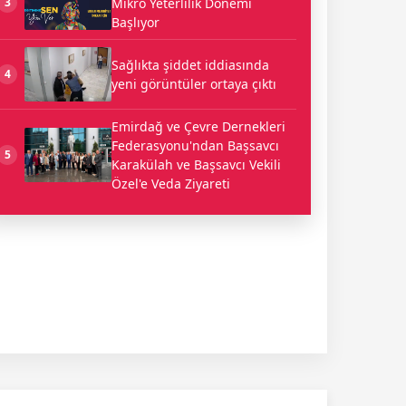
Mikro Yeterlilik Dönemi
3
Başlıyor
Sağlıkta şiddet iddiasında
4
yeni görüntüler ortaya çıktı
Emirdağ ve Çevre Dernekleri
Federasyonu'ndan Başsavcı
5
Karakülah ve Başsavcı Vekili
Özel'e Veda Ziyareti