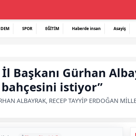
NDEM
SPOR
EĞİTİM
Haberde insan
Asayiş
r İl Başkanı Gürhan Alba
t bahçesini istiyor”
GÜRHAN ALBAYRAK, RECEP TAYYİP ERDOĞAN MİL