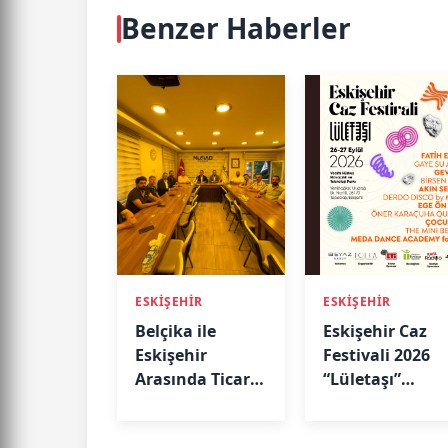
Benzer Haberler
ESKİŞEHİR
ESKİŞEHİR
Belçika ile
Eskişehir Caz
Eskişehir
Festivali 2026
Arasında Ticari
“Lületaşı”
Köprü: Başkan
Temasıyla
Emir Kır
Geliyor