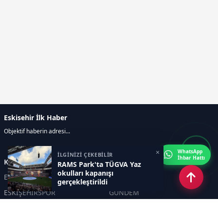
Eskisehir İlk Haber
Objektif haberin adresi...
×
WhatsApp
İLGİNİZİ ÇEKEBİLİR
İhbar Hattı
Kategoriler
RAMS Park'ta TÜGVA Yaz
okulları kapanışı
ESKİŞEHİR
GENEL
gerçekleştirildi
ESKİŞEHİRSPOR
GÜNDEM
KÜLTÜR SANAT
SPOR