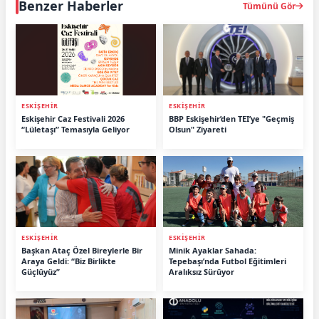
Benzer Haberler
Tümünü Gör
ESKİŞEHİR
ESKİŞEHİR
Eskişehir Caz Festivali 2026
BBP Eskişehir’den TEI’ye "Geçmiş
“Lületaşı” Temasıyla Geliyor
Olsun" Ziyareti
ESKİŞEHİR
ESKİŞEHİR
Başkan Ataç Özel Bireylerle Bir
Minik Ayaklar Sahada:
Araya Geldi: “Biz Birlikte
Tepebaşı’nda Futbol Eğitimleri
Güçlüyüz”
Aralıksız Sürüyor