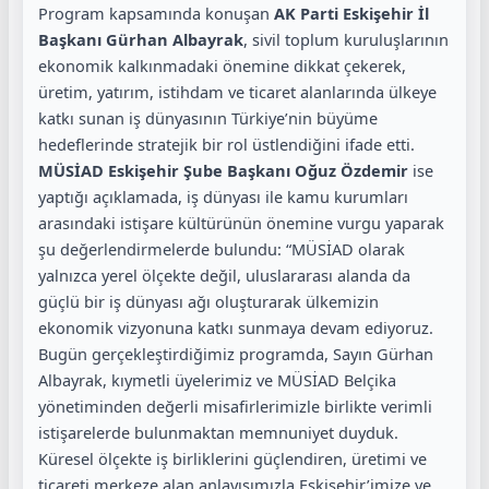
Program kapsamında konuşan
AK Parti Eskişehir İl
Başkanı Gürhan Albayrak
, sivil toplum kuruluşlarının
ekonomik kalkınmadaki önemine dikkat çekerek,
üretim, yatırım, istihdam ve ticaret alanlarında ülkeye
katkı sunan iş dünyasının Türkiye’nin büyüme
hedeflerinde stratejik bir rol üstlendiğini ifade etti.
MÜSİAD Eskişehir Şube Başkanı Oğuz Özdemir
ise
yaptığı açıklamada, iş dünyası ile kamu kurumları
arasındaki istişare kültürünün önemine vurgu yaparak
şu değerlendirmelerde bulundu: “MÜSİAD olarak
yalnızca yerel ölçekte değil, uluslararası alanda da
güçlü bir iş dünyası ağı oluşturarak ülkemizin
ekonomik vizyonuna katkı sunmaya devam ediyoruz.
Bugün gerçekleştirdiğimiz programda, Sayın Gürhan
Albayrak, kıymetli üyelerimiz ve MÜSİAD Belçika
yönetiminden değerli misafirlerimizle birlikte verimli
istişarelerde bulunmaktan memnuniyet duyduk.
Küresel ölçekte iş birliklerini güçlendiren, üretimi ve
ticareti merkeze alan anlayışımızla Eskişehir’imize ve