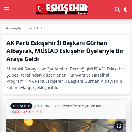
Anasayfa
ESKİŞEHİR
AK Parti Eskişehir İl Başkanı Gürhan
Albayrak, MÜSİAD Eskişehir Üyeleriyle Bir
Araya Geldi
Müstakil Sanayici ve İşadamları Derneği (MÜSİAD) Eskişehir
Şubesi tarafından düzenlenen “Kahvaltı ve Hasbihal
Programı”, AK Parti Eskişehir İl Başkanı Gürhan Albayrak’ın
katılımıyla gerçekleştirildi.
ESKİŞEHİR
09.05.2026 13:30
Yavuz Öztürk
46 okuma
Okuma Süresi: 2 dk