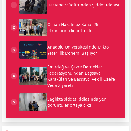
Hastane Müdüründen Şiddet İddiası
1
Orhan Hakalmaz Kanal 26
2
ekranlarına konuk oldu
Anadolu Üniversitesi'nde Mikro
3
Yeterlilik Dönemi Başlıyor
Emirdağ ve Çevre Dernekleri
Federasyonu'ndan Başsavcı
4
Karakülah ve Başsavcı Vekili Özel'e
Veda Ziyareti
Sağlıkta şiddet iddiasında yeni
5
görüntüler ortaya çıktı