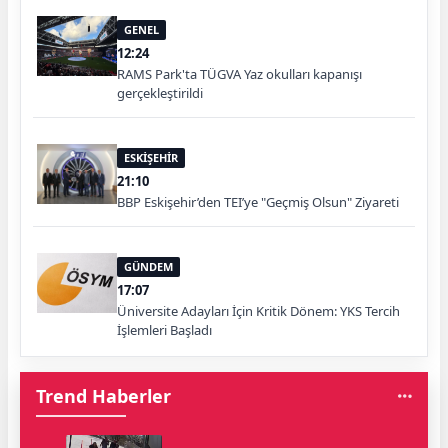
GENEL
12:24
RAMS Park'ta TÜGVA Yaz okulları kapanışı
gerçekleştirildi
ESKİŞEHİR
21:10
BBP Eskişehir’den TEI’ye "Geçmiş Olsun" Ziyareti
GÜNDEM
17:07
Üniversite Adayları İçin Kritik Dönem: YKS Tercih
İşlemleri Başladı
Trend Haberler