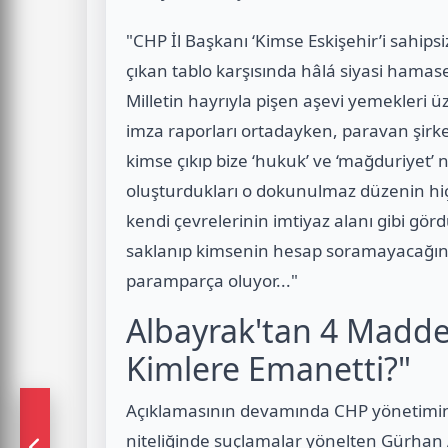
"CHP İl Başkanı ‘Kimse Eskişehir’i sahip
çıkan tablo karşısında hâlá siyasi hamase
Milletin hayrıyla pişen aşevi yemekleri 
imza raporları ortadayken, paravan şirke
kimse çıkıp bize ‘hukuk’ ve ‘mağduriyet’ n
oluşturdukları o dokunulmaz düzenin hiç
kendi çevrelerinin imtiyaz alanı gibi görd
saklanıp kimsenin hesap soramayacağını 
paramparça oluyor..."
Albayrak'tan 4 Madde
Kimlere Emanetti?"
Açıklamasının devamında CHP yönetimine 
niteliğinde suçlamalar yönelten Gürhan A