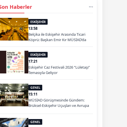
Son Haberler
ESKİŞEHİR
13:58
Belçika ile Eskişehir Arasında Ticari
Köprü: Başkan Emir Kır MÜSİAD’da
ESKİŞEHİR
17:21
Eskişehir Caz Festivali 2026 “Lületaşı”
Temasıyla Geliyor
GENEL
15:11
MÜSİAD Görüşmesinde Gündem:
Brüksel-Eskişehir Uçuşları ve Avrupa
Pazarı
GENEL