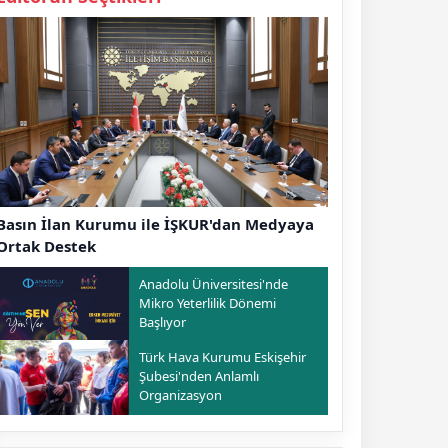
Basın İlan Kurumu ile İŞKUR'dan Medyaya
Ortak Destek
Anadolu Üniversitesi'nde
Mikro Yeterlilik Dönemi
Başlıyor
Türk Hava Kurumu Eskişehir
Şubesi'nden Anlamlı
Organizasyon