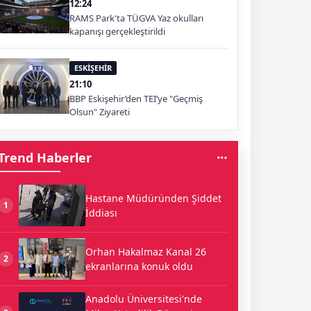
12:24
RAMS Park'ta TÜGVA Yaz okulları
kapanışı gerçekleştirildi
ESKİŞEHİR
21:10
BBP Eskişehir’den TEI’ye "Geçmiş
Olsun" Ziyareti
Trend Haberler
Hastane Müdüründen Şiddet
1
İddiası
Orhan Hakalmaz Kanal 26
2
ekranlarına konuk oldu
Anadolu Üniversitesi'nde