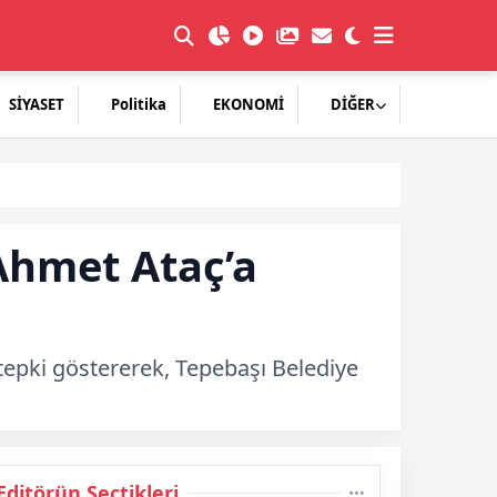
SİYASET
Politika
EKONOMİ
DİĞER
Ahmet Ataç’a
 tepki göstererek, Tepebaşı Belediye
Editörün Seçtikleri