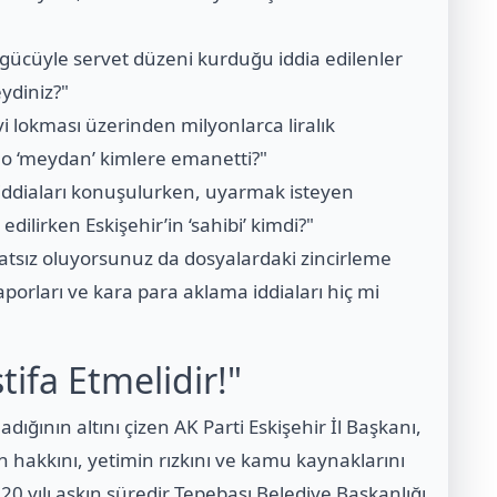
e gücüyle servet düzeni kurduğu iddia edilenler
eydiniz?"
 lokması üzerinden milyonlarca liralık
n o ‘meydan’ kimlere emanetti?"
 iddiaları konuşulurken, uyarmak isteyen
 edilirken Eskişehir’in ‘sahibi’ kimdi?"
tsız oluyorsunuz da dosyalardaki zincirleme
porları ve kara para aklama iddiaları hiç mi
ifa Etmelidir!"
dığının altını çizen AK Parti Eskişehir İl Başkanı,
hakkını, yetimin rızkını ve kamu kaynaklarını
yılı aşkın süredir Tepebaşı Belediye Başkanlığı