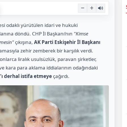
esi odaklı yürütülen idari ve hukuki
lanına döndü. CHP İl Başkanı’nın
"Kimse
tmesin"
çıkışına,
AK Parti Eskişehir İl Başkanı
amasıyla zehir zemberek bir karşılık verdi.
nlarca liralık usulsüzlük, paravan şirketler,
ve kara para aklama iddialarının odağındaki
ı derhal istifa etmeye
çağırdı.