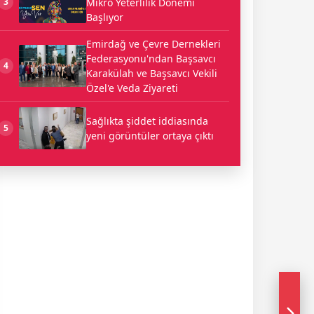
Mikro Yeterlilik Dönemi
3
Başlıyor
Emirdağ ve Çevre Dernekleri
Federasyonu'ndan Başsavcı
4
Karakülah ve Başsavcı Vekili
Özel'e Veda Ziyareti
Sağlıkta şiddet iddiasında
5
yeni görüntüler ortaya çıktı