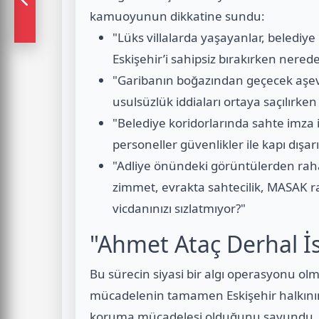
kamuoyunun dikkatine sundu:
"Lüks villalarda yaşayanlar, belediy
Eskişehir’i sahipsiz bırakırken nered
"Garibanın boğazından geçecek aşevi
usulsüzlük iddiaları ortaya saçılırke
"Belediye koridorlarında sahte imza
personeller güvenlikler ile kapı dışarı
"Adliye önündeki görüntülerden raha
zimmet, evrakta sahtecilik, MASAK ra
vicdanınızı sızlatmıyor?"
"Ahmet Ataç Derhal İst
Bu sürecin siyasi bir algı operasyonu olma
mücadelenin tamamen Eskişehir halkının 
koruma mücadelesi olduğunu savundu. 20 