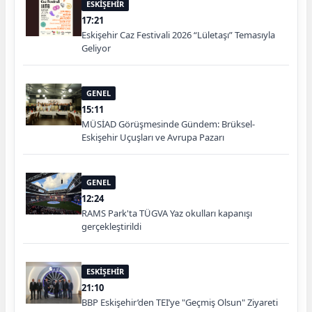
ESKİŞEHİR
17:21
Eskişehir Caz Festivali 2026 “Lületaşı” Temasıyla
Geliyor
GENEL
15:11
MÜSİAD Görüşmesinde Gündem: Brüksel-
Eskişehir Uçuşları ve Avrupa Pazarı
GENEL
12:24
RAMS Park'ta TÜGVA Yaz okulları kapanışı
gerçekleştirildi
ESKİŞEHİR
21:10
BBP Eskişehir’den TEI’ye "Geçmiş Olsun" Ziyareti