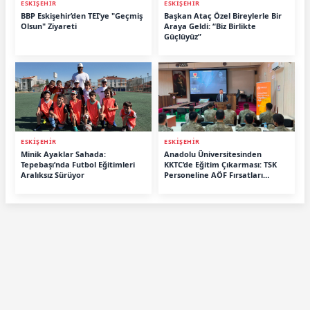
ESKİŞEHİR
ESKİŞEHİR
BBP Eskişehir’den TEI’ye "Geçmiş
Başkan Ataç Özel Bireylerle Bir
Olsun" Ziyareti
Araya Geldi: “Biz Birlikte
Güçlüyüz”
ESKİŞEHİR
ESKİŞEHİR
Minik Ayaklar Sahada:
Anadolu Üniversitesinden
Tepebaşı’nda Futbol Eğitimleri
KKTC’de Eğitim Çıkarması: TSK
Aralıksız Sürüyor
Personeline AÖF Fırsatları
Anlatıldı