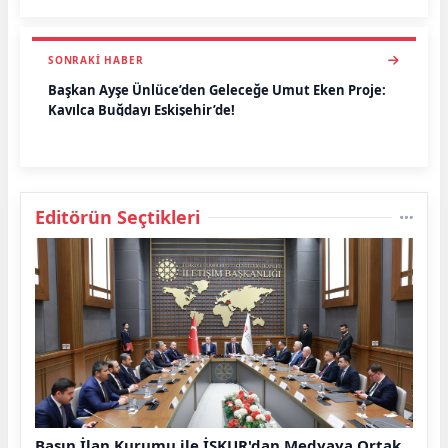
SONRAKI HABER
Başkan Ayşe Ünlüce’den Geleceğe Umut Eken Proje:
Kavılca Buğdayı Eskişehir’de!
Editörün Seçtikleri
Basın İlan Kurumu ile İŞKUR'dan Medyaya Ortak