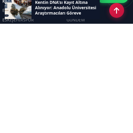
Kategoriler
Kentin DNA’sı Kayıt Altına
Alınıyor: Anadolu Üniversitesi
ESKİŞEHİR
GENEL
Araştırmacıları Göreve
Çağırıyor
ESKİŞEHİRSPOR
GÜNDEM
KÜLTÜR SANAT
SPOR
EĞİTİM
Haberde insan
Asayiş
SİYASET
Politika
EKONOMİ
DİĞER
BİLİM
SAĞLIK
TARIM
ÇEVRE
OLAY
YAŞAM
TRAFİK
ADLİYE
DÜNYA
EMNİYET - JANDARMA
ETKİNLİKLER
Sayfalar