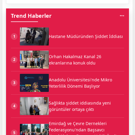
Trend Haberler
Hastane Müdüründen Şiddet İddiası
1
Orhan Hakalmaz Kanal 26
2
ekranlarına konuk oldu
Anadolu Üniversitesi'nde Mikro
3
Yeterlilik Dönemi Başlıyor
Sağlıkta şiddet iddiasında yeni
4
görüntüler ortaya çıktı
Emirdağ ve Çevre Dernekleri
Federasyonu'ndan Başsavcı
5