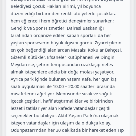
Belediyesi Çocuk Hakları Birimi, yıl boyunca
düzenlediği birbirinden renkli atölyelerle çocuklara
hem eğlenceli hem öğretici deneyimler sunarken;
Gençlik ve Spor Hizmetleri Dairesi Başkanlığı
tarafından organize edilen sabah sporları da her
yaştan sporseverin büyük ilgisini gördü. Ziyaretçilerin
en çok beğendiği alanlardan Masalsı Kokular Bahçesi,
Gizemli Kütükler, Efsaneler Kütüphanesi ve Dingin
Meydan ise, şehrin temposundan uzaklaşıp nefes
almak isteyenlere adeta bir doğa molası yaşatıyor.
Ayrıca park içinde bulunan Yaşam Kafe, her gün kış
saati uygulaması ile 10.00 – 20.00 saatleri arasında
misafirlerini ağırlıyor. Menüsünde sıcak ve soğuk
içecek çeşitleri, hafif atıştırmalıklar ve birbirinden
lezzetli tatlılar yer alan kafede vatandaşlar çeşitli
seçenekler bulabiliyor. Aktif Yaşam Parkı’na ulaşmak
isteyen vatandaşlar için ulaşım da oldukça kolay.
Odunpazarı’ndan her 30 dakikada bir hareket eden Tıp