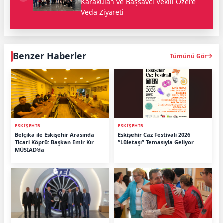
Karakülah ve Başsavcı Vekili Özel'e
Veda Ziyareti
Benzer Haberler
Tümünü Gör
ESKİŞEHİR
ESKİŞEHİR
Belçika ile Eskişehir Arasında
Eskişehir Caz Festivali 2026
Ticari Köprü: Başkan Emir Kır
“Lületaşı” Temasıyla Geliyor
MÜSİAD’da