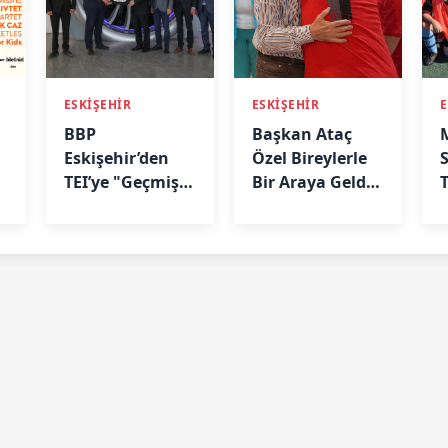
ESKİŞEHİR
ESKİŞEHİR
E
BBP
Başkan Ataç
Eskişehir’den
Özel Bireylerle
TEI’ye "Geçmiş
Bir Araya Geldi:
Olsun" Ziyareti
“Biz Birlikte
Güçlüyüz”
A