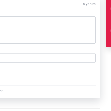
0 yorum
ın.