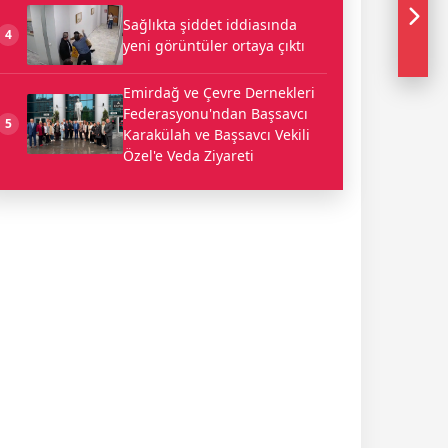
Sağlıkta şiddet iddiasında
4
yeni görüntüler ortaya çıktı
Emirdağ ve Çevre Dernekleri
Federasyonu'ndan Başsavcı
5
Karakülah ve Başsavcı Vekili
Özel'e Veda Ziyareti