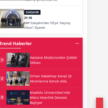
ESKİŞEHİR
21:10
BBP Eskişehir’den TEI’ye "Geçmiş
Olsun" Ziyareti
Trend Haberler
Hastane Müdüründen Şiddet
1
İddiası
Orhan Hakalmaz Kanal 26
2
ekranlarına konuk oldu
Anadolu Üniversitesi'nde
Mikro Yeterlilik Dönemi
3
Başlıyor