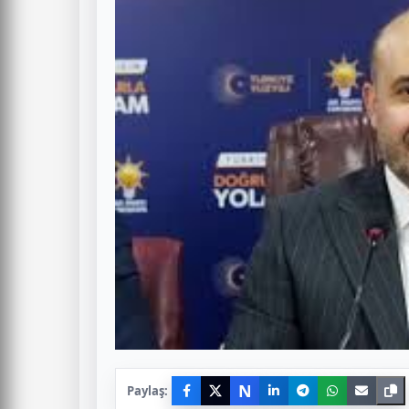
N
Paylaş: