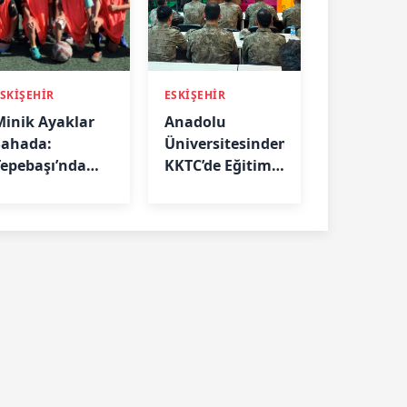
SKİŞEHİR
ESKİŞEHİR
Minik Ayaklar
Anadolu
Sahada:
Üniversitesinden
Tepebaşı’nda
KKTC’de Eğitim
Futbol
Çıkarması: TSK
Eğitimleri
Personeline AÖF
ralıksız
Fırsatları
Sürüyor
Anlatıldı