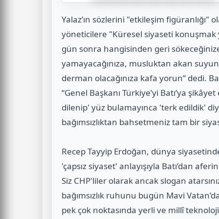
Yalaz’ın sözlerini "etkileşim figüranlığı" 
yöneticilere "Küresel siyaseti konuşmak 
gün sonra hangisinden geri sökeceğinize
yamayacağınıza, musluktan akan suyun ka
derman olacağınıza kafa yorun” dedi. Ba
“Genel Başkanı Türkiye’yi Batı’ya şikâye
dilenip' yüz bulamayınca 'terk edildik' diy
bağımsızlıktan bahsetmeniz tam bir siyasi
Recep Tayyip Erdoğan, dünya siyasetinde m
'çapsız siyaset' anlayışıyla Batı’dan afe
Siz CHP'liler olarak ancak slogan atarsın
bağımsızlık ruhunu bugün Mavi Vatan’da
pek çok noktasında yerli ve millî teknoloji