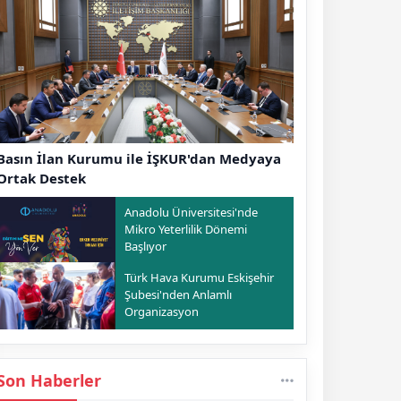
Basın İlan Kurumu ile İŞKUR'dan Medyaya
Ortak Destek
Anadolu Üniversitesi'nde
Mikro Yeterlilik Dönemi
Başlıyor
Türk Hava Kurumu Eskişehir
Şubesi'nden Anlamlı
Organizasyon
Son Haberler