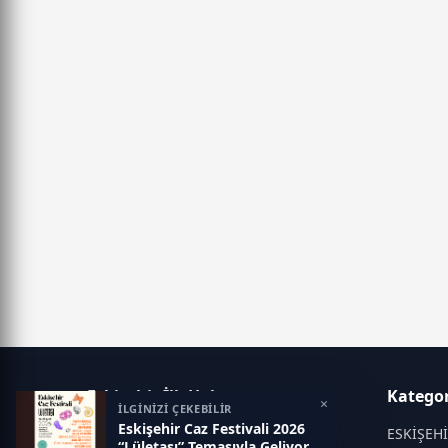
Eskisehir İlk Haber
Kategor
×
İLGİNİZİ ÇEKEBİLİR
Eskişehir Caz Festivali 2026
Objektif haberin adresi...
ESKİŞEH
“Lületaşı” Temasıyla Geliyor