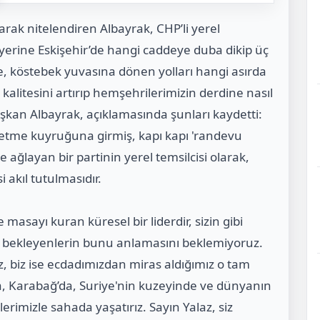
olarak nitelendiren Albayrak, CHP’li yerel
yerine Eskişehir’de hangi caddeye duba dikip üç
, köstebek yuvasına dönen yolları hangi asırda
litesini artırıp hemşehrilerimizin derdine nasıl
şkan Albayrak, açıklamasında şunları kaydetti:
t etme kuyruğuna girmiş, kapı kapı 'randevu
e ağlayan bir partinin yerel temsilcisi olarak,
 akıl tutulmasıdır.
asayı kuran küresel bir liderdir, sizin gibi
rin bekleyenlerin bunu anlamasını beklemiyoruz.
ız, biz ise ecdadımızdan miras aldığımız o tam
, Karabağ’da, Suriye'nin kuzeyinde ve dünyanın
lerimizle sahada yaşatırız. Sayın Yalaz, siz