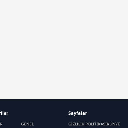
iler
Sayfalar
İR
GENEL
GİZLİLİK POLİTİKASI
KÜNYE