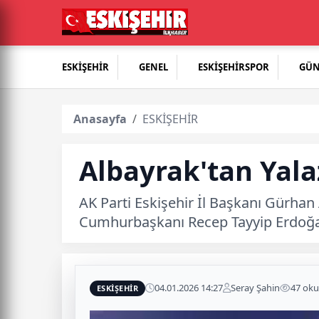
ESKİŞEHİR
GENEL
ESKİŞEHİRSPOR
GÜ
Anasayfa
ESKİŞEHİR
Albayrak'tan Yalaz
AK Parti Eskişehir İl Başkanı Gürhan 
Cumhurbaşkanı Recep Tayyip Erdoğan’a 
04.01.2026 14:27
Seray Şahin
47 ok
ESKİŞEHİR