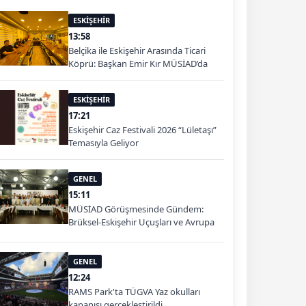
ESKİŞEHİR
13:58
Belçika ile Eskişehir Arasında Ticari
Köprü: Başkan Emir Kır MÜSİAD’da
ESKİŞEHİR
17:21
Eskişehir Caz Festivali 2026 “Lületaşı”
Temasıyla Geliyor
GENEL
15:11
MÜSİAD Görüşmesinde Gündem:
Brüksel-Eskişehir Uçuşları ve Avrupa
Pazarı
GENEL
12:24
RAMS Park'ta TÜGVA Yaz okulları
kapanışı gerçekleştirildi