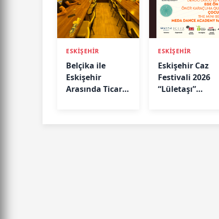
ESKİŞEHİR
ESKİŞEHİR
Belçika ile
Eskişehir Caz
Eskişehir
Festivali 2026
Arasında Ticari
“Lületaşı”
Köprü: Başkan
Temasıyla
Emir Kır
Geliyor
MÜSİAD’da