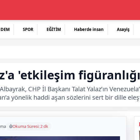
NDEM
SPOR
EĞİTİM
Haberde insan
Asayiş
'a 'etkileşim figüranlığı
Albayrak, CHP İl Başkanı Talat Yalaz’ın Venezuela
yönelik haddi aşan sözlerini sert bir dille eleşt
uma
Okuma Süresi: 2 dk