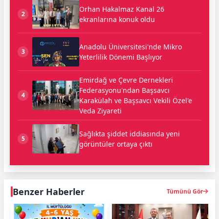
Orhan Hakalmaz Kanal 26
2
ekranlarına konuk oldu
Anadolu Üniversitesi'nde Mikro
3
Yeterlilik Dönemi Başlıyor
Emirdağ ve Çevre Dernekleri
Federasyonu'ndan Başsavcı
4
Karakülah ve Başsavcı Vekili Özel'e
Veda Ziyareti
Sağlıkta şiddet iddiasında yeni
5
görüntüler ortaya çıktı
Benzer Haberler
Tümünü Gör