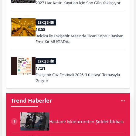
2027 Hac Kesin Kayıtları İçin Son Gün Yaklaşıyor
ESKİŞEHİR
13:58
Belçika ile Eskişehir Arasında Ticari Köprü: Başkan
Emir Kır MÜSİAD’da
ESKİŞEHİR
17:21
Eskişehir Caz Festivali 2026 “Lületaşı” Temasıyla
Geliyor
Trend Haberler
Hastane Müdüründen Şiddet İddiası
1