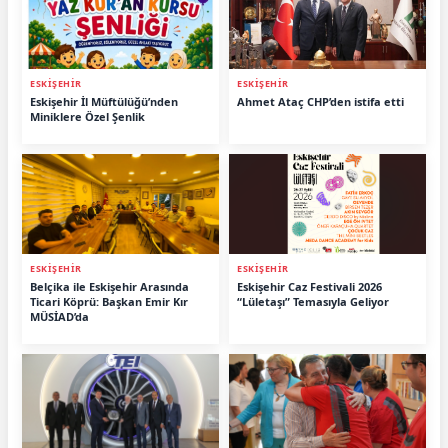
ESKİŞEHİR
ESKİŞEHİR
Eskişehir İl Müftülüğü’nden
Ahmet Ataç CHP’den istifa etti
Miniklere Özel Şenlik
ESKİŞEHİR
ESKİŞEHİR
Belçika ile Eskişehir Arasında
Eskişehir Caz Festivali 2026
Ticari Köprü: Başkan Emir Kır
“Lületaşı” Temasıyla Geliyor
MÜSİAD’da