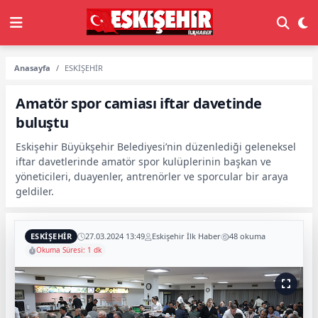
Anasayfa
ESKİŞEHİR
Amatör spor camiası iftar davetinde
buluştu
Eskişehir Büyükşehir Belediyesi’nin düzenlediği geleneksel
iftar davetlerinde amatör spor kulüplerinin başkan ve
yöneticileri, duayenler, antrenörler ve sporcular bir araya
geldiler.
ESKİŞEHİR
27.03.2024 13:49
Eskişehir İlk Haber
48 okuma
Okuma Süresi: 1 dk