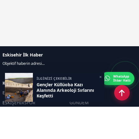
Eskisehir İlk Haber
Objektif haberin adresi...
×
WhatsApp
İLGİNİZİ ÇEKEBİLİR
İhbar Hattı
Kategoriler
Gençler Küllüoba Kazı
Alanında Arkeoloji Sırlarını
ESKİŞEHİR
GENEL
Keşfetti
ESKİŞEHİRSPOR
GÜNDEM
KÜLTÜR SANAT
SPOR
EĞİTİM
Haberde insan
Asayiş
SİYASET