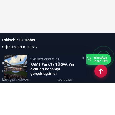
Eskisehir İlk Haber
Objektif haberin adresi...
×
WhatsApp
İLGİNİZİ ÇEKEBİLİR
İhbar Hattı
Kategoriler
RAMS Park'ta TÜGVA Yaz
okulları kapanışı
ESKİŞEHİR
GENEL
gerçekleştirildi
ESKİŞEHİRSPOR
GÜNDEM
KÜLTÜR SANAT
SPOR
EĞİTİM
Haberde insan
Asayiş
SİYASET
Politika
EKONOMİ