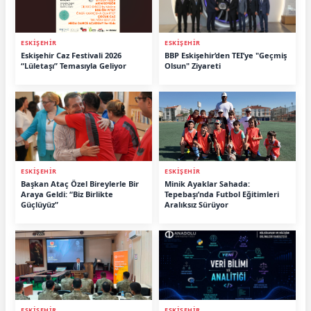
ESKİŞEHİR
ESKİŞEHİR
Eskişehir Caz Festivali 2026
BBP Eskişehir’den TEI’ye "Geçmiş
“Lületaşı” Temasıyla Geliyor
Olsun" Ziyareti
ESKİŞEHİR
ESKİŞEHİR
Başkan Ataç Özel Bireylerle Bir
Minik Ayaklar Sahada:
Araya Geldi: “Biz Birlikte
Tepebaşı’nda Futbol Eğitimleri
Güçlüyüz”
Aralıksız Sürüyor
ESKİŞEHİR
ESKİŞEHİR