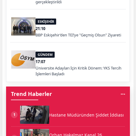
gerçekleştirildi
ESKİŞEHİR
21:10
BBP Eskişehir’den TEI’ye "Geçmiş Olsun" Ziyareti
GÜNDEM
17:07
Üniversite Adayları İçin Kritik Dönem: YKS Tercih
İşlemleri Başladı
Trend Haberler
Hastane Müdüründen Şiddet İddiası
1
Orhan Hakalmaz Kanal 26