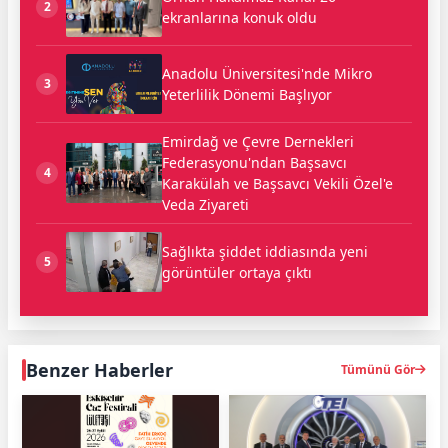
2
ekranlarına konuk oldu
Anadolu Üniversitesi'nde Mikro
3
Yeterlilik Dönemi Başlıyor
Emirdağ ve Çevre Dernekleri
Federasyonu'ndan Başsavcı
4
Karakülah ve Başsavcı Vekili Özel'e
Veda Ziyareti
Sağlıkta şiddet iddiasında yeni
5
görüntüler ortaya çıktı
Benzer Haberler
Tümünü Gör