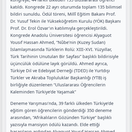
katıldı. Kongrede 22 ayrı oturumda toplam 135 bilimsel
bildiri sunuldu. Ödül töreni, Millî Eğitim Bakanı Prof.
Dr. Yusuf Tekin ile Yükseköğretim Kurulu (YÖK) Başkanı
Prof. Dr. Erol Özvar’ın katılımıyla gerçekleştirildi.
Kongrede Anadolu Üniversitesi öğrencisi Alyaguot
Yousıf Hassan Ahmed, “Nûbe’nin (Kuzey Sudan)
İslamlaşmasında Türklerin Rolü: XIII–XVI. Yüzyıllar,
Türk Tarihinin Unutulan Bir Sayfası” başlıklı bildirisiyle
üçüncülük ödülüne layık görüldü. Ahmed ayrıca,
Türkiye Dil ve Edebiyat Derneği (TDED) ile Yurtdışı
Türkler ve Akraba Topluluklar Başkanlığı (YTB) iş
birliğiyle düzenlenen “Uluslararası Öğrencilerin
Kaleminden Türkiye’de Yaşamak”
Deneme Yarışması’nda, 39 farklı ülkeden Türkiye’de
eğitim gören öğrencilerin gönderdiği 350 deneme
arasından, “Afrikalıların Gözünden Türkiye” başlıklı
yazısıyla mansiyon ödülü kazandı. Elde ettiği
başarıların ardından Alyaguot Yousıf Hassan Ahmed,