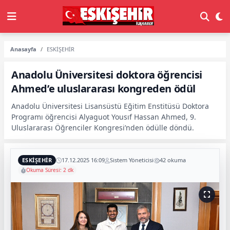
Anasayfa
ESKİŞEHİR
Anadolu Üniversitesi doktora öğrencisi
Ahmed’e uluslararası kongreden ödül
Anadolu Üniversitesi Lisansüstü Eğitim Enstitüsü Doktora
Programı öğrencisi Alyaguot Yousıf Hassan Ahmed, 9.
Uluslararası Öğrenciler Kongresi’nden ödülle döndü.
ESKİŞEHİR
17.12.2025 16:09
Sistem Yöneticisi
42 okuma
Okuma Süresi: 2 dk