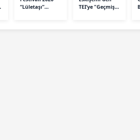
“Lületaşı”
TEI’ye "Geçmiş
Temasıyla
Olsun" Ziyareti
“
Geliyor