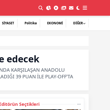
SİYASET
Politika
EKONOMİ
DİĞER
le edecek
MANDA KARŞILAŞAN ANADOLU
DIĞI 39 PUAN İLE PLAY-OFF’TA
Editörün Seçtikleri