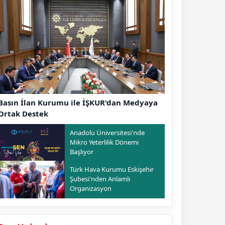
Basın İlan Kurumu ile İŞKUR'dan Medyaya
Ortak Destek
Anadolu Üniversitesi'nde
Mikro Yeterlilik Dönemi
Başlıyor
Türk Hava Kurumu Eskişehir
Şubesi'nden Anlamlı
Organizasyon