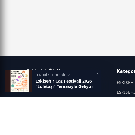
Eskisehir İlk Haber
Kategor
×
İLGİNİZİ ÇEKEBİLİR
Eskişehir Caz Festivali 2026
Objektif haberin adresi...
ESKİŞEH
“Lületaşı” Temasıyla Geliyor
ESKİŞEH
KÜLTÜR 
EĞİTİM
Asayiş
Politika