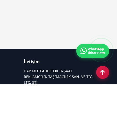
WhatsApp
İhbar Hattı
İletişim
DAP MÜTEAHHİTLİK İNŞAAT
REKLAMCILIK TAŞIMACILIK SAN. VE TİC.
LTD. ŞTİ.
Zafer Mahallesi Gazi Yakup Satar
Caddesi No 225/A
Email:
26medyagrup@gmail.com
Tel:
+90 537 881 15 75