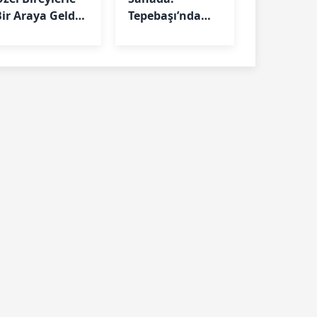
Bir Araya Geldi:
Tepebaşı’nda
Biz Birlikte
Futbol
Güçlüyüz”
Eğitimleri
Aralıksız
Sürüyor