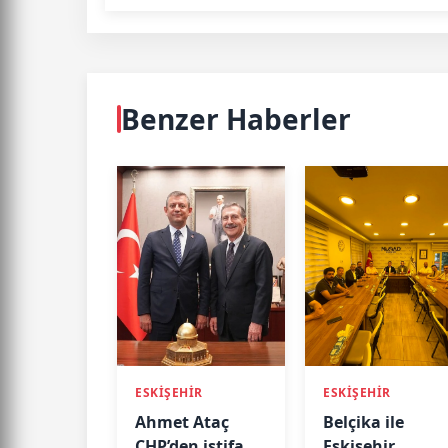
Benzer Haberler
ESKİŞEHİR
ESKİŞEHİR
Ahmet Ataç
Belçika ile
CHP’den istifa
Eskişehir