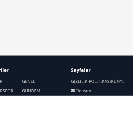
iler
Sayfalar
İR
GENEL
GİZLİLİK POLİTİKASI
KÜNYE
İRSPOR
GÜNDEM
İletişim
SANAT
SPOR
RSS
Sitemap
Haberde insan
SİYASET
EKONOMİ