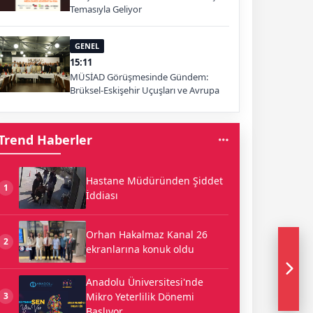
Temasıyla Geliyor
GENEL
15:11
MÜSİAD Görüşmesinde Gündem:
Brüksel-Eskişehir Uçuşları ve Avrupa
Pazarı
Trend Haberler
Hastane Müdüründen Şiddet
1
İddiası
Orhan Hakalmaz Kanal 26
2
ekranlarına konuk oldu
Anadolu Üniversitesi'nde
Mikro Yeterlilik Dönemi
3
Başlıyor