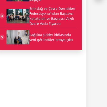
Emirdağ ve Çevre Dernekleri
Federasyonu'ndan Başsavcı
4
Karakülah ve Başsavcı Vekili
Özel'e Veda Ziyareti
Sağlıkta şiddet iddiasında
5
yeni görüntüler ortaya çıktı