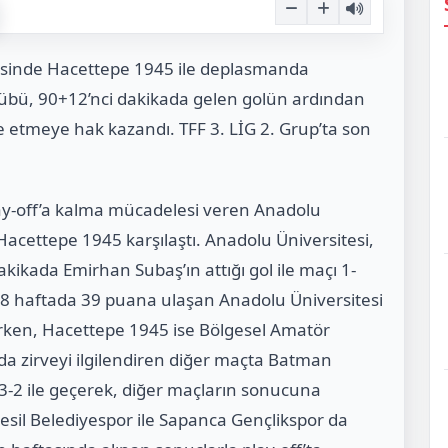
lesinde Hacettepe 1945 ile deplasmanda
lübü, 90+12’nci dakikada gelen golün ardından
le etmeye hak kazandı. TFF 3. LİG 2. Grup’ta son
lay-off’a kalma mücadelesi veren Anadolu
acettepe 1945 karşılaştı. Anadolu Üniversitesi,
ikada Emirhan Subaş’ın attığı gol ile maçı 1-
, 28 haftada 39 puana ulaşan Anadolu Üniversitesi
rken, Hacettepe 1945 ise Bölgesel Amatör
nda zirveyi ilgilendiren diğer maçta Batman
-2 ile geçerek, diğer maçların sonucuna
nesil Belediyespor ile Sapanca Gençlikspor da