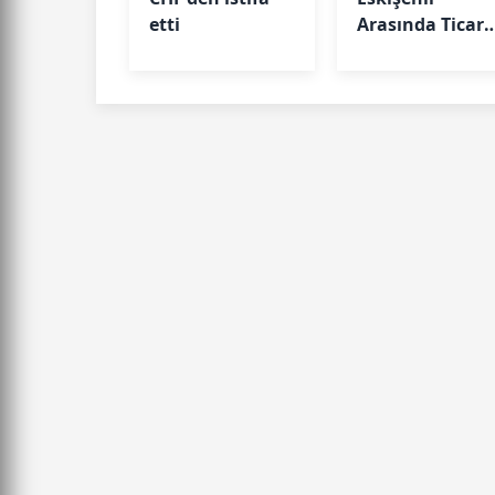
etti
Arasında Ticari
Köprü: Başkan
Emir Kır
MÜSİAD’da