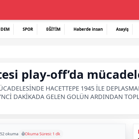
NDEM
SPOR
EĞİTİM
Haberde insan
Asayiş
esi play-off’da mücade
A MÜCADELESİNDE HACETTEPE 1945 İLE DEPLAS
2’NCİ DAKİKADA GELEN GOLÜN ARDINDAN TOPLA
52 okuma
Okuma Süresi: 1 dk