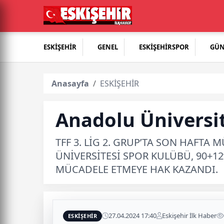
ESKİŞEHİR
GENEL
ESKİŞEHİRSPOR
GÜ
Anasayfa
ESKİŞEHİR
Anadolu Üniversit
TFF 3. LİG 2. GRUP’TA SON HAFT
ÜNİVERSİTESİ SPOR KULÜBÜ, 90+1
MÜCADELE ETMEYE HAK KAZANDI.
27.04.2024 17:40
Eskişehir İlk Haber
ESKİŞEHİR