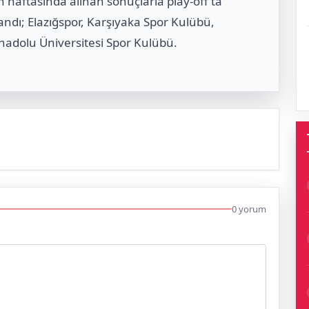
 haftasında alınan sonuçlarla play-off’ta
andı; Elazığspor, Karşıyaka Spor Kulübü,
nadolu Üniversitesi Spor Kulübü.
0 yorum