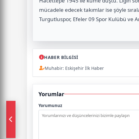
Hacettepe 1945 ile küme düştü. Ligin son
mücadele edecek takımlar ise şöyle sıral
Turgutluspor, Efeler 09 Spor Kulübü ve A
HABER BİLGİSİ
Muhabir: Eskişehir İlk Haber
Yorumlar
Yorumunuz