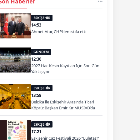
Son Haberler
ESKİŞEHİR
14:53
Ahmet Ataç CHP’den istifa etti
GÜNDEM
12:30
2027 Hac Kesin Kayıtları İçin Son Gün
Yaklaşıyor
ESKİŞEHİR
13:58
Belçika ile Eskişehir Arasında Ticari
Köprü: Başkan Emir Kır MÜSİAD’da
ESKİŞEHİR
17:21
Eskişehir Caz Festivali 2026 “Lületaşı”