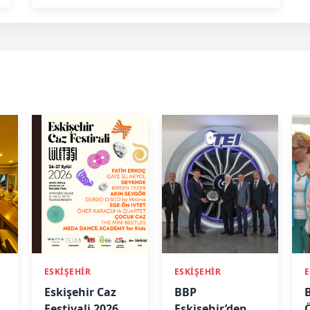
ESKİŞEHİR
ESKİŞEHİR
E
Eskişehir Caz
BBP
Festivali 2026
Eskişehir’den
Ö