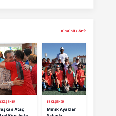
Tümünü Gör
SKİŞEHİR
ESKİŞEHİR
Başkan Ataç
Minik Ayaklar
zel Bireylerle
Sahada: