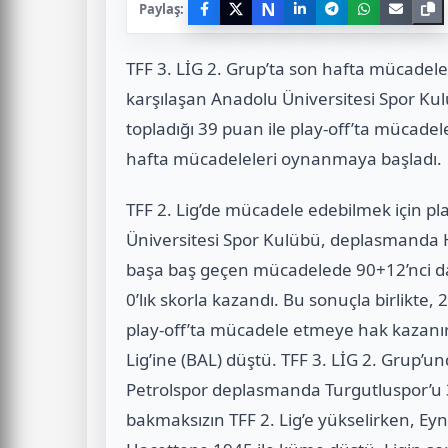
N
Paylaş:
TFF 3. LİG 2. Grup’ta son hafta mücade
karşılaşan Anadolu Üniversitesi Spor Ku
topladığı 39 puan ile play-off’ta mücade
hafta mücadeleleri oynanmaya başladı.
TFF 2. Lig’de mücadele edebilmek için p
Üniversitesi Spor Kulübü, deplasmanda H
başa baş geçen mücadelede 90+12’nci dak
0’lık skorla kazandı. Bu sonuçla birlikte
play-off’ta mücadele etmeye hak kazanı
Lig’ine (BAL) düştü. TFF 3. LİG 2. Grup’u
Petrolspor deplasmanda Turgutluspor’u 3
bakmaksızın TFF 2. Lig’e yükselirken, Ey