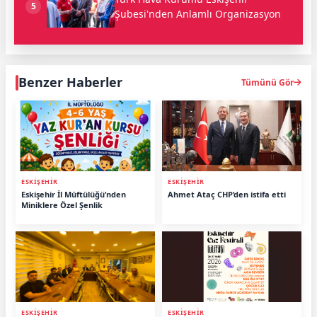
5
Şubesi'nden Anlamlı Organizasyon
Benzer Haberler
Tümünü Gör
ESKİŞEHİR
ESKİŞEHİR
Eskişehir İl Müftülüğü’nden
Ahmet Ataç CHP’den istifa etti
Miniklere Özel Şenlik
ESKİŞEHİR
ESKİŞEHİR