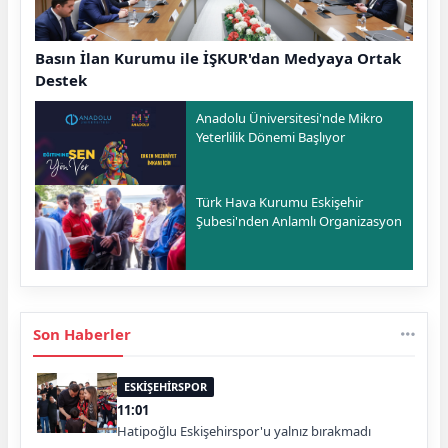
Basın İlan Kurumu ile İŞKUR'dan Medyaya Ortak
Destek
Anadolu Üniversitesi'nde Mikro
Yeterlilik Dönemi Başlıyor
Türk Hava Kurumu Eskişehir
Şubesi'nden Anlamlı Organizasyon
Son Haberler
ESKİŞEHİRSPOR
11:01
Hatipoğlu Eskişehirspor'u yalnız bırakmadı