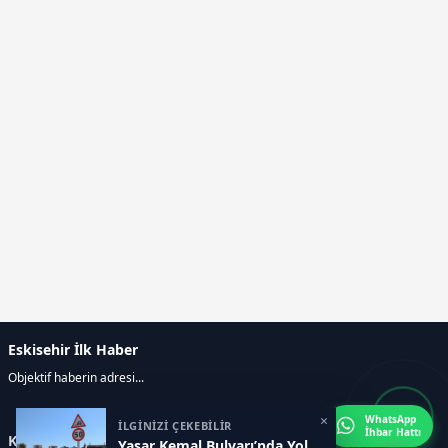
Eskisehir İlk Haber
Objektif haberin adresi...
×
WhatsApp
İLGİNİZİ ÇEKEBİLİR
İhbar Hattı
Kategoriler
Yaşar Kemal Bulvarı’nda Yol