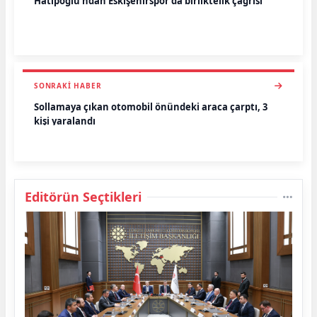
Hatipoğlu’ndan Eskişehirspor’da birliktelik çağrısı
SONRAKI HABER
Sollamaya çıkan otomobil önündeki araca çarptı, 3
kişi yaralandı
Editörün Seçtikleri