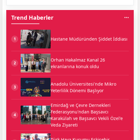
Trend Haberler
Hastane Müdüründen Şiddet İddiası
1
Orhan Hakalmaz Kanal 26
2
ekranlarına konuk oldu
Anadolu Üniversitesi'nde Mikro
3
Yeterlilik Dönemi Başlıyor
Emirdağ ve Çevre Dernekleri
Federasyonu'ndan Başsavcı
4
Karakülah ve Başsavcı Vekili Özel'e
Veda Ziyareti
Türk Hava Kurumu Eskişehir