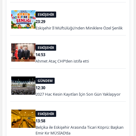
ESKİŞEHİR
23:29
Eskişehir İl Müftülüğü’nden Miniklere Özel Şenlik
ESKİŞEHİR
14:53
Ahmet Ataç CHP’den istifa etti
GÜNDEM
12:30
2027 Hac Kesin Kayıtları İçin Son Gün Yaklaşıyor
ESKİŞEHİR
13:58
Belçika ile Eskişehir Arasında Ticari Köprü: Başkan
Emir Kır MÜSİAD’da