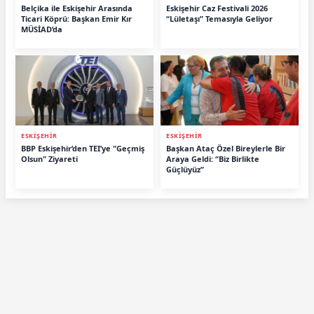
Belçika ile Eskişehir Arasında
Eskişehir Caz Festivali 2026
Ticari Köprü: Başkan Emir Kır
“Lületaşı” Temasıyla Geliyor
MÜSİAD’da
ESKİŞEHİR
ESKİŞEHİR
BBP Eskişehir’den TEI’ye "Geçmiş
Başkan Ataç Özel Bireylerle Bir
Olsun" Ziyareti
Araya Geldi: “Biz Birlikte
Güçlüyüz”