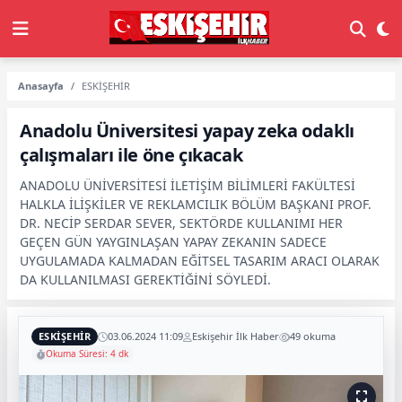
Anasayfa
ESKİŞEHİR
Anadolu Üniversitesi yapay zeka odaklı
çalışmaları ile öne çıkacak
ANADOLU ÜNİVERSİTESİ İLETİŞİM BİLİMLERİ FAKÜLTESİ
HALKLA İLİŞKİLER VE REKLAMCILIK BÖLÜM BAŞKANI PROF.
DR. NECİP SERDAR SEVER, SEKTÖRDE KULLANIMI HER
GEÇEN GÜN YAYGINLAŞAN YAPAY ZEKANIN SADECE
UYGULAMADA KALMADAN EĞİTSEL TASARIM ARACI OLARAK
DA KULLANILMASI GEREKTİĞİNİ SÖYLEDİ.
ESKİŞEHİR
03.06.2024 11:09
Eskişehir İlk Haber
49 okuma
Okuma Süresi: 4 dk