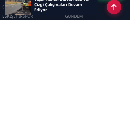
Çizgi Çalışmaları Devam
ESKİŞEHİR
GENEL
Ediyor
ESKİŞEHİRSPOR
GÜNDEM
KÜLTÜR SANAT
SPOR
EĞİTİM
Haberde insan
Asayiş
SİYASET
Politika
EKONOMİ
DİĞER
BİLİM
SAĞLIK
TARIM
ÇEVRE
OLAY
YAŞAM
TRAFİK
ADLİYE
DÜNYA
EMNİYET - JANDARMA
ETKİNLİKLER
Sayfalar