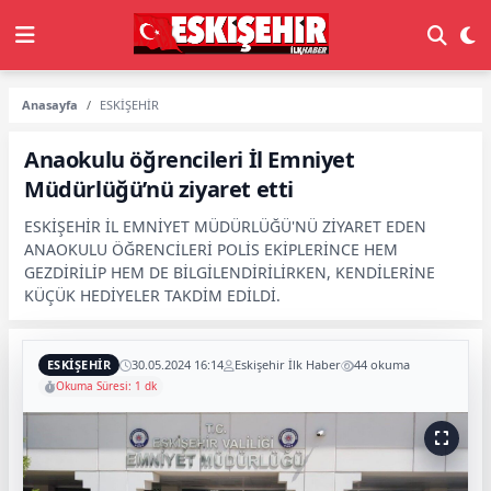
Anasayfa
ESKİŞEHİR
Anaokulu öğrencileri İl Emniyet
Müdürlüğü’nü ziyaret etti
ESKİŞEHİR İL EMNİYET MÜDÜRLÜĞÜ'NÜ ZİYARET EDEN
ANAOKULU ÖĞRENCİLERİ POLİS EKİPLERİNCE HEM
GEZDİRİLİP HEM DE BİLGİLENDİRİLİRKEN, KENDİLERİNE
KÜÇÜK HEDİYELER TAKDİM EDİLDİ.
ESKİŞEHİR
30.05.2024 16:14
Eskişehir İlk Haber
44 okuma
Okuma Süresi: 1 dk