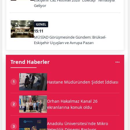
Eskişehir Caz Festivali 2026 “Lületaşı” Temasıyla
Geliyor
GENEL
15:11
MÜSİAD Görüşmesinde Gündem: Brüksel-
Eskişehir Uçuşları ve Avrupa Pazarı
Trend Haberler
Hastane Müdüründen Şiddet İddiası
1
Orhan Hakalmaz Kanal 26
2
ekranlarına konuk oldu
Anadolu Üniversitesi'nde Mikro
3
Yeterlilik Dönemi Başlıyor