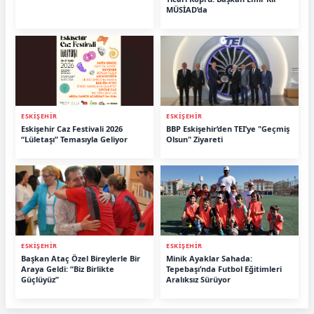
MÜSİAD’da
ESKİŞEHİR
ESKİŞEHİR
Eskişehir Caz Festivali 2026
BBP Eskişehir’den TEI’ye "Geçmiş
“Lületaşı” Temasıyla Geliyor
Olsun" Ziyareti
ESKİŞEHİR
ESKİŞEHİR
Başkan Ataç Özel Bireylerle Bir
Minik Ayaklar Sahada:
Araya Geldi: “Biz Birlikte
Tepebaşı’nda Futbol Eğitimleri
Güçlüyüz”
Aralıksız Sürüyor