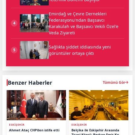
Emirdağ ve Çevre Dernekleri
Federasyonu'ndan Başsavcı
4
Karakülah ve Başsavcı Vekili Özel'e
Veda Ziyareti
Sağlıkta şiddet iddiasında yeni
5
görüntüler ortaya çıktı
Benzer Haberler
Tümünü Gör
ESKİŞEHİR
ESKİŞEHİR
Ahmet Ataç CHP’den istifa etti
Belçika ile Eskişehir Arasında
Ticari Köprü: Başkan Emir Kır