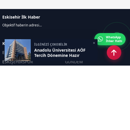
Eskisehir İlk Haber
Objektif haberin adresi...
WhatsApp
İhbar Hattı
×
Kategoriler
İLGİNİZİ ÇEKEBİLİR
Anadolu Üniversitesi AÖF
ESKİŞEHİR
GENEL
Tercih Dönemine Hazır
ESKİŞEHİRSPOR
GÜNDEM
KÜLTÜR SANAT
SPOR
EĞİTİM
Haberde insan
Asayiş
SİYASET
Politika
EKONOMİ
DİĞER
BİLİM
SAĞLIK
TARIM
ÇEVRE
OLAY