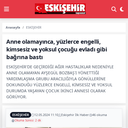
Anasayfa
ESKİŞEHİR
Anne olamayınca, yüzlerce engelli,
kimsesiz ve yoksul çocuğu evladı gibi
bağrına bastı
ESKİŞEHİR'DE GEÇİRDİĞİ AĞIR HASTALIKLAR NEDENİYLE
ANNE OLAMAYAN AYŞEGÜL BOZBAŞ'I YÖNETTİĞİ
YARDIMLAŞMA GRUBU ARACILIĞIYLA GÖNÜLLERİNE
DOKUNDUĞU YÜZLERCE ENGELLİ, KİMSESİZ VE YOKSUL
DURUMDA YAŞAYAN ÇOCUK İKİNCİ ANNESİ OLARAK
GÖRÜYOR.
ESKİŞEHİR
12.05.2024 11:10
Eskişehir İlk Haber
46 okuma
Okuma Süresi: 2 dk