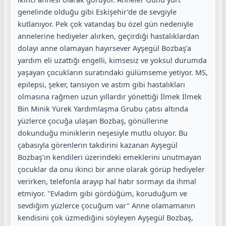
genelinde olduğu gibi Eskişehir’de de sevgiyle
kutlanıyor. Pek çok vatandaş bu özel gün nedeniyle
annelerine hediyeler alırken, geçirdiği hastalıklardan
dolayı anne olamayan hayırsever Ayşegül Bozbaş’a
yardım eli uzattığı engelli, kimsesiz ve yoksul durumda
yaşayan çocukların suratındaki gülümseme yetiyor. MS,
epilepsi, şeker, tansiyon ve astım gibi hastalıkları
olmasına rağmen uzun yıllardır yönettiği İlmek İlmek
Bin Minik Yürek Yardımlaşma Grubu çatısı altında
yüzlerce çocuğa ulaşan Bozbaş, gönüllerine
dokunduğu miniklerin neşesiyle mutlu oluyor. Bu
çabasıyla görenlerin takdirini kazanan Ayşegül
Bozbaş’ın kendileri üzerindeki emeklerini unutmayan
çocuklar da onu ikinci bir anne olarak görüp hediyeler
verirken, telefonla arayıp hal hatır sormayı da ihmal
etmiyor. "Evladım gibi gördüğüm, koruduğum ve
sevdiğim yüzlerce çocuğum var" Anne olamamanın
kendisini çok üzmediğini söyleyen Ayşegül Bozbaş,