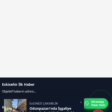
Eskisehir İlk Haber
Objektif haberin adresi...
×
WhatsApp
İLGİNİZİ ÇEKEBİLİR
İhbar Hattı
Kategoriler
Odunpazarı'nda İşgaliye