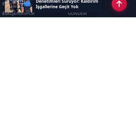
Denetimleri Sürüyor: Kaldırım
ESKİŞEHİR
GENEL
İşgallerine Geçit Yok
ESKİŞEHİRSPOR
GÜNDEM
KÜLTÜR SANAT
SPOR
EĞİTİM
Haberde insan
Asayiş
SİYASET
Politika
EKONOMİ
DİĞER
BİLİM
SAĞLIK
TARIM
ÇEVRE
OLAY
YAŞAM
TRAFİK
ADLİYE
DÜNYA
EMNİYET - JANDARMA
ETKİNLİKLER
Sayfalar