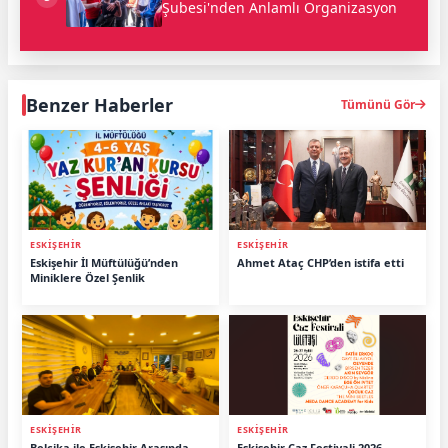
Şubesi'nden Anlamlı Organizasyon
Benzer Haberler
Tümünü Gör
ESKİŞEHİR
ESKİŞEHİR
Eskişehir İl Müftülüğü’nden
Ahmet Ataç CHP’den istifa etti
Miniklere Özel Şenlik
ESKİŞEHİR
ESKİŞEHİR
Belçika ile Eskişehir Arasında
Eskişehir Caz Festivali 2026