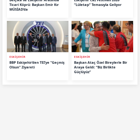
Ticari Köprü: Başkan Emir Kır
“Lületaşı” Temasıyla Geliyor
MÜSİAD’da
ESKİŞEHİR
ESKİŞEHİR
BBP Eskişehir’den TEI’ye "Geçmiş
Başkan Ataç Özel Bireylerle Bir
Olsun" Ziyareti
Araya Geldi: “Biz Birlikte
Güçlüyüz”