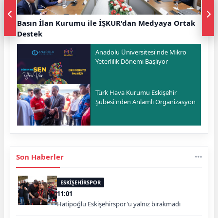
Basın İlan Kurumu ile İŞKUR'dan Medyaya Ortak
Destek
Anadolu Üniversitesi'nde Mikro
Yeterlilik Dönemi Başlıyor
Türk Hava Kurumu Eskişehir
Şubesi'nden Anlamlı Organizasyon
Son Haberler
ESKİŞEHİRSPOR
11:01
Hatipoğlu Eskişehirspor'u yalnız bırakmadı