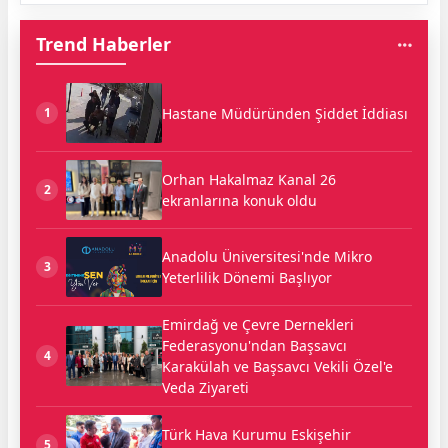
Trend Haberler
Hastane Müdüründen Şiddet İddiası
1
Orhan Hakalmaz Kanal 26
2
ekranlarına konuk oldu
Anadolu Üniversitesi'nde Mikro
3
Yeterlilik Dönemi Başlıyor
Emirdağ ve Çevre Dernekleri
Federasyonu'ndan Başsavcı
4
Karakülah ve Başsavcı Vekili Özel'e
Veda Ziyareti
Türk Hava Kurumu Eskişehir
5