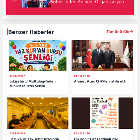
Şubesi'nden Anlamlı Organizasyon
Benzer Haberler
Tümünü Gör
ESKİŞEHİR
ESKİŞEHİR
Eskişehir İl Müftülüğü’nden
Ahmet Ataç CHP’den istifa etti
Miniklere Özel Şenlik
ESKİŞEHİR
ESKİŞEHİR
Belçika ile Eskişehir Arasında
Eskişehir Caz Festivali 2026