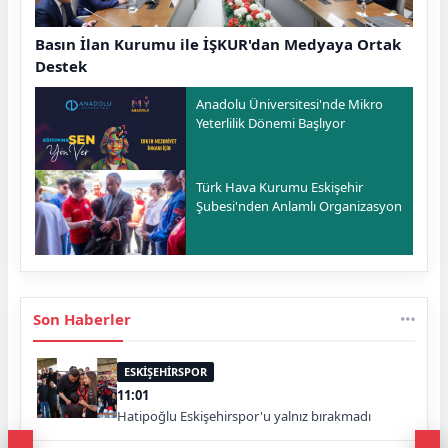
Basın İlan Kurumu ile İŞKUR'dan Medyaya Ortak
Destek
Anadolu Üniversitesi'nde Mikro
Yeterlilik Dönemi Başlıyor
Türk Hava Kurumu Eskişehir
Şubesi'nden Anlamlı Organizasyon
Son Haberler
ESKİŞEHİRSPOR
11:01
Hatipoğlu Eskişehirspor'u yalnız bırakmadı