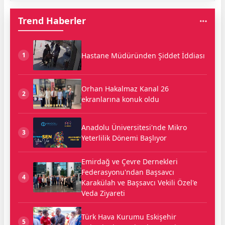
Trend Haberler
Hastane Müdüründen Şiddet İddiası
1
Orhan Hakalmaz Kanal 26
2
ekranlarına konuk oldu
Anadolu Üniversitesi'nde Mikro
3
Yeterlilik Dönemi Başlıyor
Emirdağ ve Çevre Dernekleri
Federasyonu'ndan Başsavcı
4
Karakülah ve Başsavcı Vekili Özel'e
Veda Ziyareti
Türk Hava Kurumu Eskişehir
5