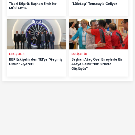
Ticari Köprü: Başkan Emir Kır
“Lületaşı” Temasıyla Geliyor
MÜSİAD’da
ESKİŞEHİR
ESKİŞEHİR
BBP Eskişehir’den TEI’ye "Geçmiş
Başkan Ataç Özel Bireylerle Bir
Olsun" Ziyareti
Araya Geldi: “Biz Birlikte
Güçlüyüz”