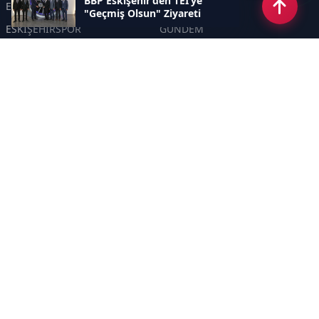
BBP Eskişehir’den TEI’ye
ESKİŞEHİR
GENEL
"Geçmiş Olsun" Ziyareti
ESKİŞEHİRSPOR
GÜNDEM
KÜLTÜR SANAT
SPOR
EĞİTİM
Haberde insan
Asayiş
SİYASET
Politika
EKONOMİ
DİĞER
BİLİM
SAĞLIK
TARIM
ÇEVRE
OLAY
YAŞAM
TRAFİK
ADLİYE
DÜNYA
EMNİYET - JANDARMA
ETKİNLİKLER
Sayfalar