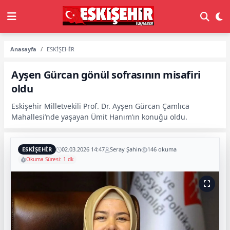
Anasayfa
ESKİŞEHİR
Ayşen Gürcan gönül sofrasının misafiri
oldu
Eskişehir Milletvekili Prof. Dr. Ayşen Gürcan Çamlıca
Mahallesi’nde yaşayan Ümit Hanım’ın konuğu oldu.
ESKİŞEHİR
02.03.2026 14:47
Seray Şahin
146 okuma
Okuma Süresi: 1 dk