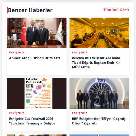
Benzer Haberler
Tümünü Gör
ESKİŞEHİR
ESKİŞEHİR
Ahmet Ataç CHP’den istifa etti
Belçika ile Eskişehir Arasında
Ticari Köprü: Başkan Emir Kır
MÜSİAD’da
ESKİŞEHİR
ESKİŞEHİR
Eskişehir Caz Festivali 2026
BBP Eskişehir’den TEI’ye "Geçmiş
“Lületaşı” Temasıyla Geliyor
Olsun" Ziyareti