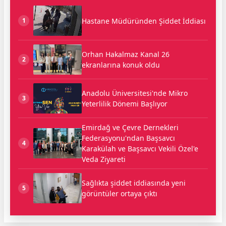
Hastane Müdüründen Şiddet İddiası
1
Orhan Hakalmaz Kanal 26
2
ekranlarına konuk oldu
Anadolu Üniversitesi'nde Mikro
3
Yeterlilik Dönemi Başlıyor
Emirdağ ve Çevre Dernekleri
Federasyonu'ndan Başsavcı
4
Karakülah ve Başsavcı Vekili Özel'e
Veda Ziyareti
Sağlıkta şiddet iddiasında yeni
5
görüntüler ortaya çıktı