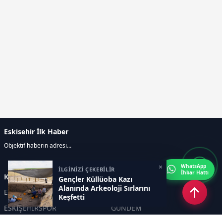
Eskisehir İlk Haber
Objektif haberin adresi...
×
WhatsApp
İLGİNİZİ ÇEKEBİLİR
İhbar Hattı
Kategoriler
Gençler Küllüoba Kazı
Alanında Arkeoloji Sırlarını
ESKİŞEHİR
GENEL
Keşfetti
ESKİŞEHİRSPOR
GÜNDEM