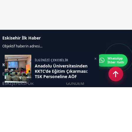
Eskisehir İlk Haber
Objektif haberin adresi...
×
WhatsApp
İLGİNİZİ ÇEKEBİLİR
İhbar Hattı
Kategoriler
Anadolu Üniversitesinden
KKTC’de Eğitim Çıkarması:
ESKİŞEHİR
GENEL
TSK Personeline AÖF
Fırsatları Anlatıldı
ESKİŞEHİRSPOR
GÜNDEM
KÜLTÜR SANAT
SPOR
EĞİTİM
Haberde insan
Asayiş
SİYASET
Politika
EKONOMİ
DİĞER
BİLİM