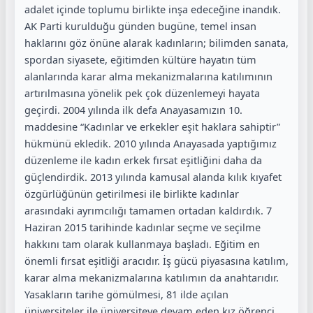
adalet içinde toplumu birlikte inşa edeceğine inandık.
AK Parti kurulduğu günden bugüne, temel insan
haklarını göz önüne alarak kadınların; bilimden sanata,
spordan siyasete, eğitimden kültüre hayatın tüm
alanlarında karar alma mekanizmalarına katılımının
artırılmasına yönelik pek çok düzenlemeyi hayata
geçirdi. 2004 yılında ilk defa Anayasamızın 10.
maddesine “Kadınlar ve erkekler eşit haklara sahiptir”
hükmünü ekledik. 2010 yılında Anayasada yaptığımız
düzenleme ile kadın erkek fırsat eşitliğini daha da
güçlendirdik. 2013 yılında kamusal alanda kılık kıyafet
özgürlüğünün getirilmesi ile birlikte kadınlar
arasındaki ayrımcılığı tamamen ortadan kaldırdık. 7
Haziran 2015 tarihinde kadınlar seçme ve seçilme
hakkını tam olarak kullanmaya başladı. Eğitim en
önemli fırsat eşitliği aracıdır. İş gücü piyasasına katılım,
karar alma mekanizmalarına katılımın da anahtarıdır.
Yasakların tarihe gömülmesi, 81 ilde açılan
üniversiteler ile üniversiteye devam eden kız öğrenci