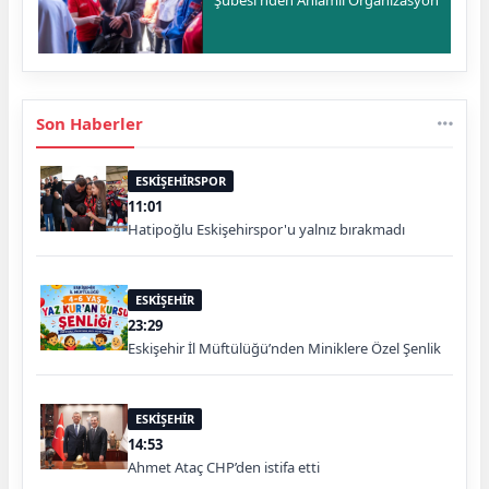
Şubesi'nden Anlamlı Organizasyon
Son Haberler
ESKİŞEHİRSPOR
11:01
Hatipoğlu Eskişehirspor'u yalnız bırakmadı
ESKİŞEHİR
23:29
Eskişehir İl Müftülüğü’nden Miniklere Özel Şenlik
ESKİŞEHİR
14:53
Ahmet Ataç CHP’den istifa etti