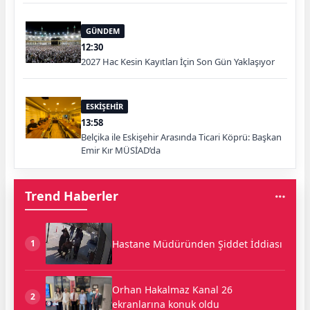
GÜNDEM
12:30
2027 Hac Kesin Kayıtları İçin Son Gün Yaklaşıyor
ESKİŞEHİR
13:58
Belçika ile Eskişehir Arasında Ticari Köprü: Başkan
Emir Kır MÜSİAD’da
Trend Haberler
Hastane Müdüründen Şiddet İddiası
1
Orhan Hakalmaz Kanal 26
2
ekranlarına konuk oldu