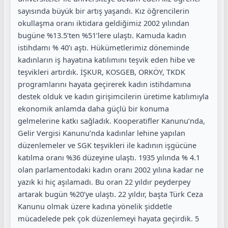
sayısında büyük bir artış yaşandı. Kız öğrencilerin
okullaşma oranı iktidara geldiğimiz 2002 yılından
bugüne %13.5’ten %51’lere ulaştı. Kamuda kadın
istihdamı % 40’ı aştı. Hükümetlerimiz döneminde
kadınların iş hayatına katılımını teşvik eden hibe ve
teşvikleri artırdık. İŞKUR, KOSGEB, ORKÖY, TKDK
programlarını hayata geçirerek kadın istihdamına
destek olduk ve kadın girişimcilerin üretime katılımıyla
ekonomik anlamda daha güçlü bir konuma
gelmelerine katkı sağladık. Kooperatifler Kanunu’nda,
Gelir Vergisi Kanunu’nda kadınlar lehine yapılan
düzenlemeler ve SGK teşvikleri ile kadının işgücüne
katılma oranı %36 düzeyine ulaştı. 1935 yılında % 4.1
olan parlamentodaki kadın oranı 2002 yılına kadar ne
yazık ki hiç aşılamadı. Bu oran 22 yıldır peyderpey
artarak bugün %20’ye ulaştı. 22 yıldır, başta Türk Ceza
Kanunu olmak üzere kadına yönelik şiddetle
mücadelede pek çok düzenlemeyi hayata geçirdik. 5