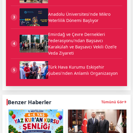
Anadolu Üniversitesi'nde Mikro
3
Yeterlilik Dönemi Başlıyor
Emirdağ ve Çevre Dernekleri
Federasyonu'ndan Başsavcı
4
Karakülah ve Başsavcı Vekili Özel'e
Veda Ziyareti
Türk Hava Kurumu Eskişehir
5
Şubesi'nden Anlamlı Organizasyon
Benzer Haberler
Tümünü Gör