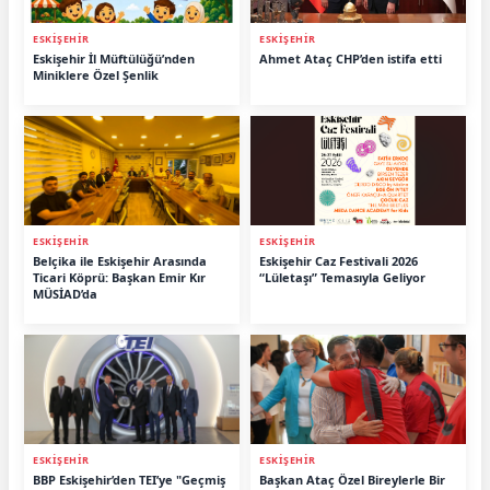
ESKİŞEHİR
ESKİŞEHİR
Eskişehir İl Müftülüğü’nden
Ahmet Ataç CHP’den istifa etti
Miniklere Özel Şenlik
ESKİŞEHİR
ESKİŞEHİR
Belçika ile Eskişehir Arasında
Eskişehir Caz Festivali 2026
Ticari Köprü: Başkan Emir Kır
“Lületaşı” Temasıyla Geliyor
MÜSİAD’da
ESKİŞEHİR
ESKİŞEHİR
BBP Eskişehir’den TEI’ye "Geçmiş
Başkan Ataç Özel Bireylerle Bir