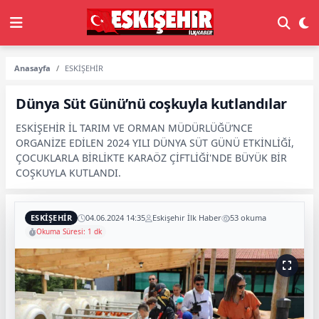
Anasayfa
ESKİŞEHİR
Dünya Süt Günü’nü coşkuyla kutlandılar
ESKİŞEHİR İL TARIM VE ORMAN MÜDÜRLÜĞÜ’NCE
ORGANİZE EDİLEN 2024 YILI DÜNYA SÜT GÜNÜ ETKİNLİĞİ,
ÇOCUKLARLA BİRLİKTE KARAÖZ ÇİFTLİĞİ'NDE BÜYÜK BİR
COŞKUYLA KUTLANDI.
ESKİŞEHİR
04.06.2024 14:35
Eskişehir İlk Haber
53 okuma
Okuma Süresi: 1 dk