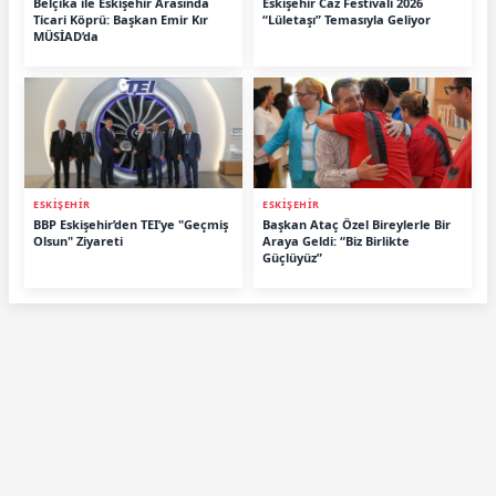
Belçika ile Eskişehir Arasında
Eskişehir Caz Festivali 2026
Ticari Köprü: Başkan Emir Kır
“Lületaşı” Temasıyla Geliyor
MÜSİAD’da
ESKİŞEHİR
ESKİŞEHİR
BBP Eskişehir’den TEI’ye "Geçmiş
Başkan Ataç Özel Bireylerle Bir
Olsun" Ziyareti
Araya Geldi: “Biz Birlikte
Güçlüyüz”