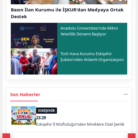
Basın İlan Kurumu ile İŞKUR'dan Medyaya Ortak
Destek
Anadolu Üniversitesi'nde Mikro
Yeterlilik Dönemi Başlıyor
Türk Hava Kurumu Eskişehir
Şubesi'nden Anlamlı Organizasyon
Son Haberler
ESKİŞEHİR
23:29
Eskişehir İl Müftülüğü’nden Miniklere Özel Şenlik