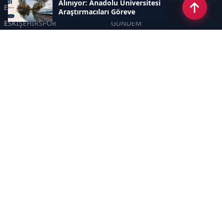
Alınıyor: Anadolu Üniversitesi
ESKİŞEHİR
GENEL
Araştırmacıları Göreve
Çağırıyor
ESKİŞEHİRSPOR
GÜNDEM
KÜLTÜR SANAT
SPOR
EĞİTİM
Haberde insan
Asayiş
SİYASET
Politika
EKONOMİ
DİĞER
BİLİM
SAĞLIK
TARIM
ÇEVRE
OLAY
YAŞAM
TRAFİK
ADLİYE
DÜNYA
EMNİYET - JANDARMA
ETKİNLİKLER
Sayfalar