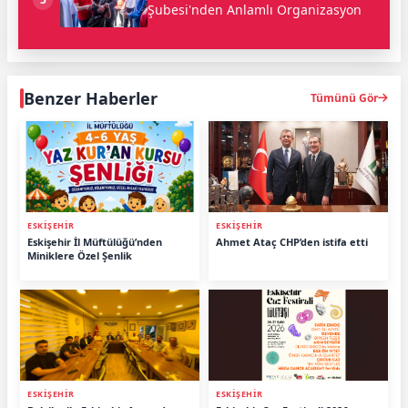
Şubesi'nden Anlamlı Organizasyon
Benzer Haberler
Tümünü Gör
ESKİŞEHİR
ESKİŞEHİR
Eskişehir İl Müftülüğü’nden
Ahmet Ataç CHP’den istifa etti
Miniklere Özel Şenlik
ESKİŞEHİR
ESKİŞEHİR