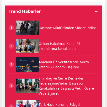
Trend Haberler
Hastane Müdüründen Şiddet İddiası
1
Orhan Hakalmaz Kanal 26
2
ekranlarına konuk oldu
Anadolu Üniversitesi'nde Mikro
3
Yeterlilik Dönemi Başlıyor
Emirdağ ve Çevre Dernekleri
Federasyonu'ndan Başsavcı
4
Karakülah ve Başsavcı Vekili Özel'e
Veda Ziyareti
Türk Hava Kurumu Eskişehir
5