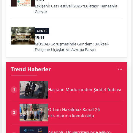
Eskişehir Caz Festivali 2026 “Lületaşı” Temasıyla
Geliyor
GENEL
15:11
MÜSİAD Görüşmesinde Gündem: Brüksel-
Eskişehir Uçuşları ve Avrupa Pazarı
Trend Haberler
Hastane Müdüründen Şiddet İddiası
1
Orhan Hakalmaz Kanal 26
2
ekranlarına konuk oldu
Anadolu Üniversitesi'nde Mikro