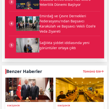
3
Yeterlilik Dönemi Başlıyor
Emirdağ ve Çevre Dernekleri
Federasyonu'ndan Başsavcı
4
Karakülah ve Başsavcı Vekili Özel'e
Veda Ziyareti
Sağlıkta şiddet iddiasında yeni
5
görüntüler ortaya çıktı
Benzer Haberler
Tümünü Gör
ESKİŞEHİR
ESKİŞEHİR