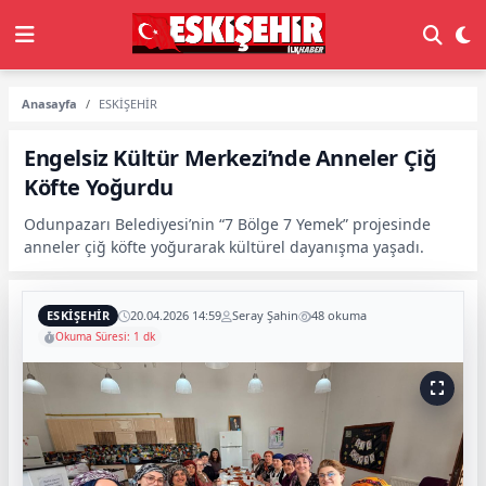
Anasayfa
ESKİŞEHİR
Engelsiz Kültür Merkezi’nde Anneler Çiğ
Köfte Yoğurdu
Odunpazarı Belediyesi’nin “7 Bölge 7 Yemek” projesinde
anneler çiğ köfte yoğurarak kültürel dayanışma yaşadı.
ESKİŞEHİR
20.04.2026 14:59
Seray Şahin
48 okuma
Okuma Süresi: 1 dk