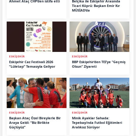
Ahmet Ataç CHP’den istifa etti
Belçika ile Eskişehir Arasında
Ticari Köprü: Başkan Emir Kır
MÜSİAD’da
ESKİŞEHİR
ESKİŞEHİR
Eskişehir Caz Festivali 2026
BBP Eskişehir’den TEI’ye "Geçmiş
“Lületaşı” Temasıyla Geliyor
Olsun" Ziyareti
ESKİŞEHİR
ESKİŞEHİR
Başkan Ataç Özel Bireylerle Bir
Minik Ayaklar Sahada:
Araya Geldi: “Biz Birlikte
Tepebaşı’nda Futbol Eğitimleri
Güçlüyüz”
Aralıksız Sürüyor