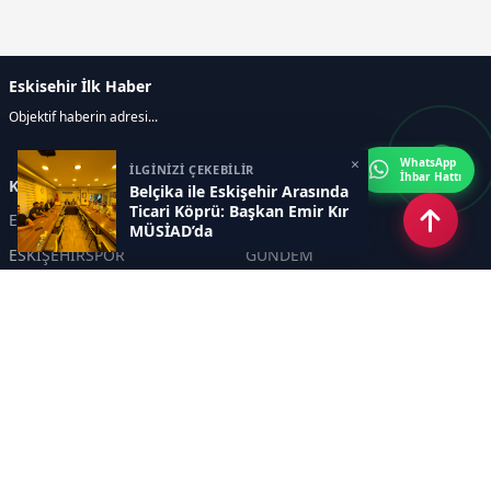
Eskisehir İlk Haber
Objektif haberin adresi...
×
WhatsApp
İLGİNİZİ ÇEKEBİLİR
İhbar Hattı
Kategoriler
Belçika ile Eskişehir Arasında
Ticari Köprü: Başkan Emir Kır
ESKİŞEHİR
GENEL
MÜSİAD’da
ESKİŞEHİRSPOR
GÜNDEM
KÜLTÜR SANAT
SPOR
EĞİTİM
Haberde insan
Asayiş
SİYASET
Politika
EKONOMİ
DİĞER
BİLİM
SAĞLIK
TARIM